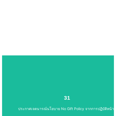
ไปยังเนื้อหา
ประกาศเจตนารณ์นโยบาย No Gift Policy จากการปฏิบัติหน้าที
31
31
ประกาศเจตนารณ์นโยบาย No Gift Policy จากการปฏิบัติหน้าที