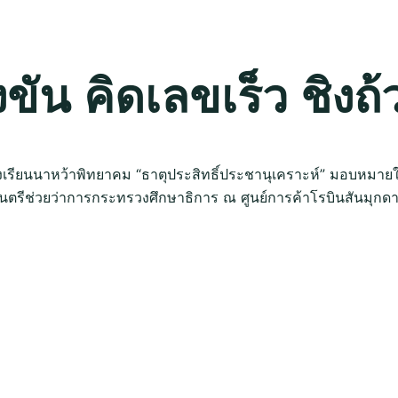
งขัน คิดเลขเร็ว ชิงถ้
งเรียนนาหว้าพิทยาคม “ธาตุประสิทธิ์ประชานุเคราะห์” มอบหมายให
รัฐมนตรีช่วยว่าการกระทรวงศึกษาธิการ ณ ศูนย์การค้าโรบินสันมุก