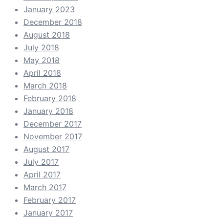
January 2023
December 2018
August 2018
July 2018
May 2018
April 2018
March 2018
February 2018
January 2018
December 2017
November 2017
August 2017
July 2017
April 2017
March 2017
February 2017
January 2017