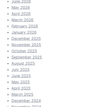
June 2026
May 2026
April 2026
March 2026
February 2026
January 2026
December 2025
November 2025
October 2025
September 2025
August 2025
July 2025
June 2025
May 2025
April 2025
March 2025
December 2024
November 2024