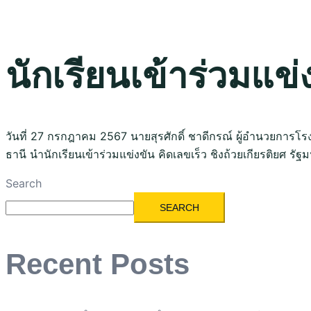
นักเรียนเข้าร่วมแข่
วันที่ 27 กรกฎาคม 2567 นายสุรศักดิ์ ชาดีกรณ์ ผู้อำนวยการโร
ธานี นำนักเรียนเข้าร่วมแข่งขัน คิดเลขเร็ว ชิงถ้วยเกียรติยศ 
Search
SEARCH
Recent Posts