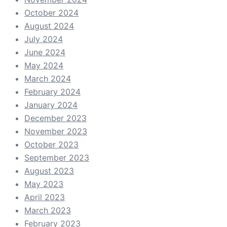
October 2024
August 2024
July 2024
June 2024
May 2024
March 2024
February 2024
January 2024
December 2023
November 2023
October 2023
September 2023
August 2023
May 2023
April 2023
March 2023
February 2023