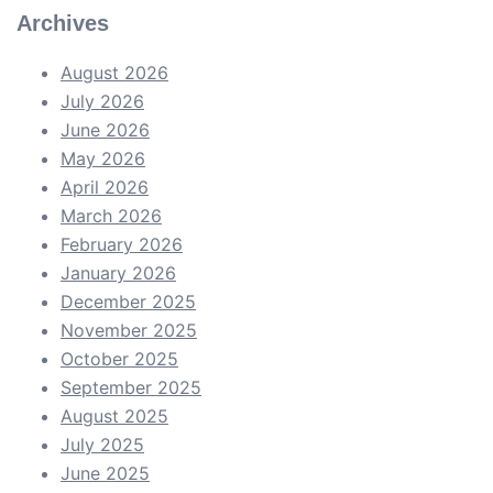
Archives
August 2026
July 2026
June 2026
May 2026
April 2026
March 2026
February 2026
January 2026
December 2025
November 2025
October 2025
September 2025
August 2025
July 2025
June 2025