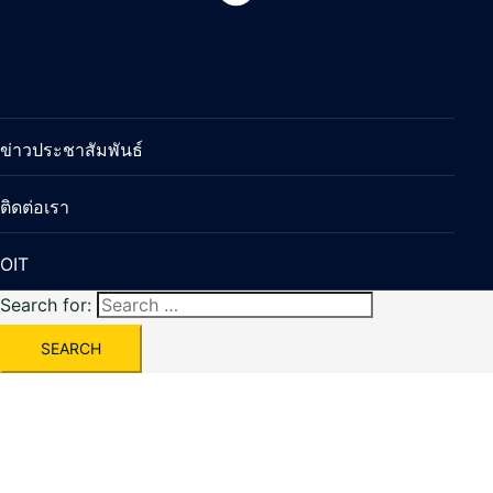
ข่าวประชาสัมพันธ์
ติดต่อเรา
OIT
Search for: