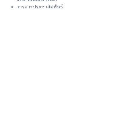
วารสารประชาสัมพันธ์