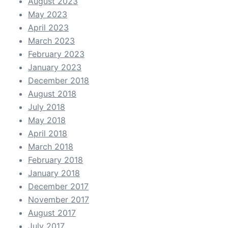
August 2023
May 2023
April 2023
March 2023
February 2023
January 2023
December 2018
August 2018
July 2018
May 2018
April 2018
March 2018
February 2018
January 2018
December 2017
November 2017
August 2017
July 2017