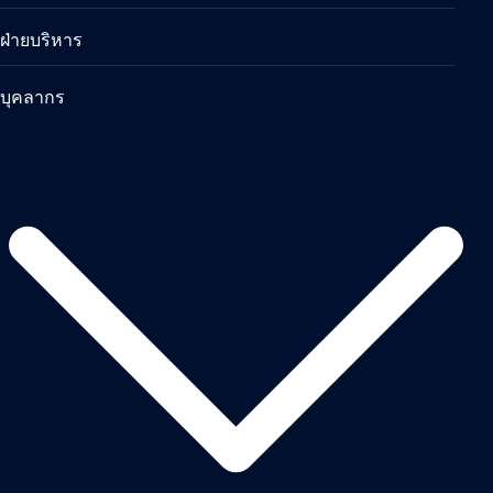
ฝ่ายบริหาร
บุคลากร