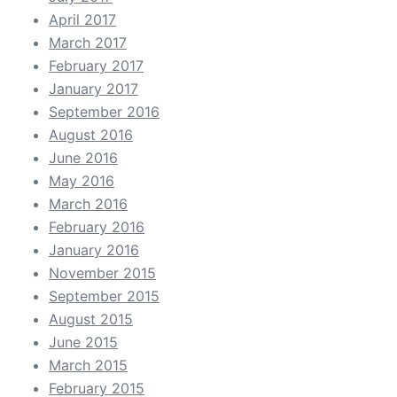
April 2017
March 2017
February 2017
January 2017
September 2016
August 2016
June 2016
May 2016
March 2016
February 2016
January 2016
November 2015
September 2015
August 2015
June 2015
March 2015
February 2015