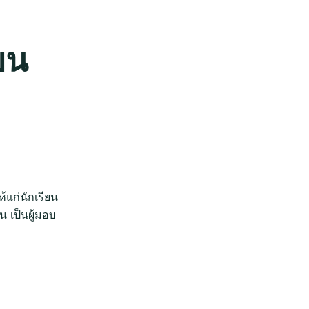
ยน
้แก่นักเรียน
 เป็นผู้มอบ