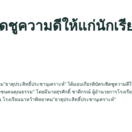
ิดชูความดีให้แก่นักเรี
“ธาตุประสิทธิ์ประชานุเคราะห์” ได้มอบเกียรติบัตรเชิดชูความดีให
วชนคนคุณธรรม” โดยมีนายสุรศักดิ์ ชาดีกรณ์ ผู้อำนวยการโรงเรียน
ณ โรงเรียนนาหว้าพิทยาคม“ธาตุประสิทธิ์ประชานุเคราะห์”