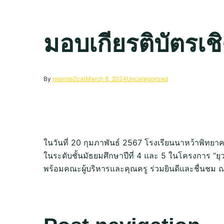
มอบเกียรติบัตรเช
By
monste2cat
March 8, 2024
Uncategorized
ในวันที่ 20 กุมภาพันธ์ 2567 โรงเรียนนาหว้าพิทยาคม
ในระดับชั้นมัธยมศึกษาปีที่ 4 และ 5 ในโครงการ “ยุ
พร้อมคณะผู้บริหารและคุณครู ร่วมยินดีและชื่นชม 