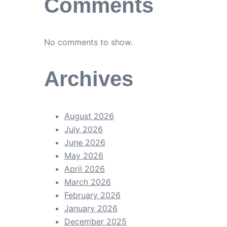
Comments
No comments to show.
Archives
August 2026
July 2026
June 2026
May 2026
April 2026
March 2026
February 2026
January 2026
December 2025