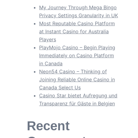
My Journey Through Mega Bingo
Privacy Settings Granularity in UK
Most Reputable Casino Platform
at Instant Casino for Australia
Players
PlayMojo Casino – Begin Playing
Immediately on Casino Platform
in Canada
Neon54 Casino – Thinking of
Joining Reliable Online Casino in
Canada Select Us
Casino Star bietet Aufregung und
Transparenz für Gäste in Belgien
Recent