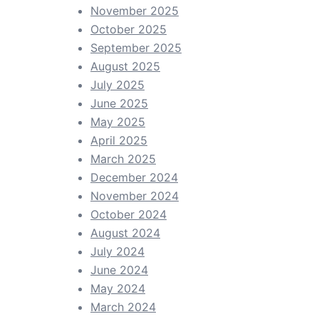
November 2025
October 2025
September 2025
August 2025
July 2025
June 2025
May 2025
April 2025
March 2025
December 2024
November 2024
October 2024
August 2024
July 2024
June 2024
May 2024
March 2024