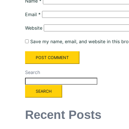
Name
*
Email
*
Website
Save my name, email, and website in this bro
Search
SEARCH
Recent Posts