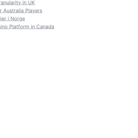
anularity in UK
 Australia Players
ier i Norge
ino Platform in Canada