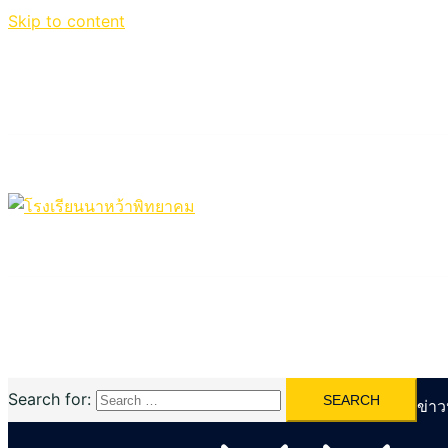
Skip to content
Search for:
หน้าแรก
ฝ่ายบริหาร
บุคลากร
กลุ่มงาน
ข่าว