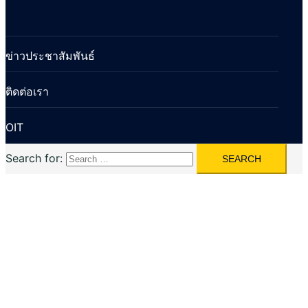
ข่าวประชาสัมพันธ์
ติดต่อเรา
OIT
Search for: