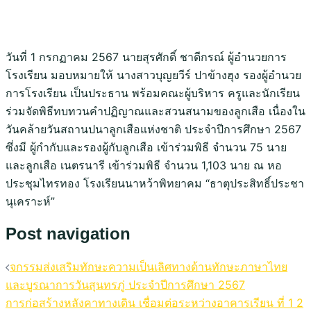
วันที่ 1 กรกฏาคม 2567 นายสุรศักดิ์ ชาดีกรณ์ ผู้อำนวยการ
โรงเรียน มอบหมายให้ นางสาวบุญยวีร์ ปาข้างฮุง รองผู้อำนวย
การโรงเรียน เป็นประธาน พร้อมคณะผู้บริหาร ครูและนักเรียน
ร่วมจัดพิธีทบทวนคำปฏิญาณและสวนสนามของลูกเสือ เนื่องใน
วันคล้ายวันสถานปนาลูกเสือแห่งชาติ ประจำปีการศึกษา 2567
ซึ่งมี ผู้กำกับและรองผู้กับลูกเสือ เข้าร่วมพิธี จำนวน 75 นาย
และลูกเสือ เนตรนารี เข้าร่วมพิธี จำนวน 1,103 นาย ณ หอ
ประชุมไทรทอง โรงเรียนนาหว้าพิทยาคม “ธาตุประสิทธิ์ประชา
นุเคราะห์”
Post navigation
จกรรมส่งเสริมทักษะความเป็นเลิศทางด้านทักษะภาษาไทย
และบูรณาการวันสุนทรภู่ ประจำปีการศึกษา 2567
การก่อสร้างหลังคาทางเดิน เชื่อมต่อระหว่างอาคารเรียน ที่ 1 2