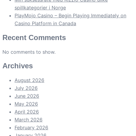
spillkategorier i Norge
PlayMojo Casino – Begin Playing Immediately on
Casino Platform in Canada
Recent Comments
No comments to show.
Archives
August 2026
July 2026
June 2026
May 2026
April 2026
March 2026
February 2026
January 2026