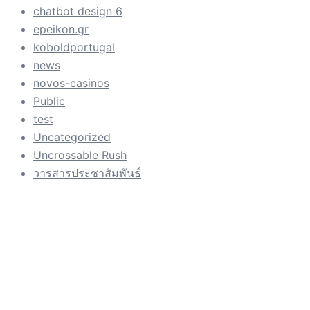
chatbot design 6
epeikon.gr
koboldportugal
news
novos-casinos
Public
test
Uncategorized
Uncrossable Rush
วารสารประชาสัมพันธ์