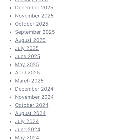
December 2025
November 2025
October 2025
September 2025
August 2025
July 2025
June 2025
May 2025
April 2025
March 2025
December 2024
November 2024
October 2024
August 2024
July 2024
June 2024
May 2024