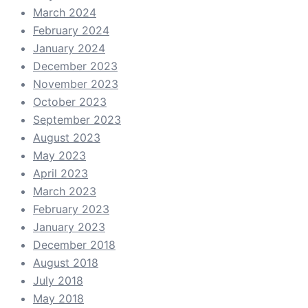
March 2024
February 2024
January 2024
December 2023
November 2023
October 2023
September 2023
August 2023
May 2023
April 2023
March 2023
February 2023
January 2023
December 2018
August 2018
July 2018
May 2018