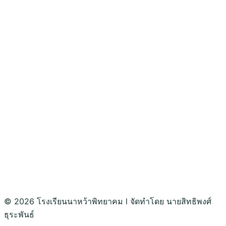
© 2026 โรงเรียนนาหว้าพิทยาคม l จัดทำโดย นายสิทธิพงศ์
ธุระพันธ์