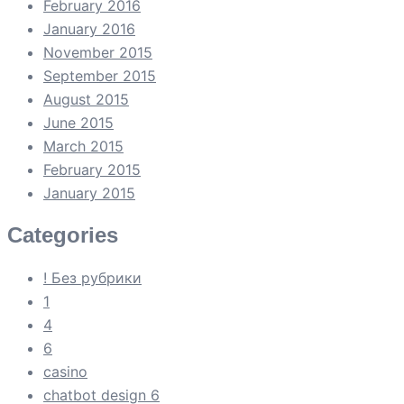
February 2016
January 2016
November 2015
September 2015
August 2015
June 2015
March 2015
February 2015
January 2015
Categories
! Без рубрики
1
4
6
casino
chatbot design 6