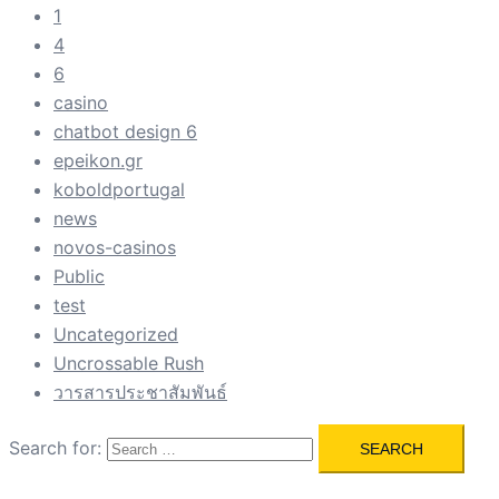
1
4
6
casino
chatbot design 6
epeikon.gr
koboldportugal
news
novos-casinos
Public
test
Uncategorized
Uncrossable Rush
วารสารประชาสัมพันธ์
Search for: