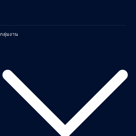
กลุ่มงาน