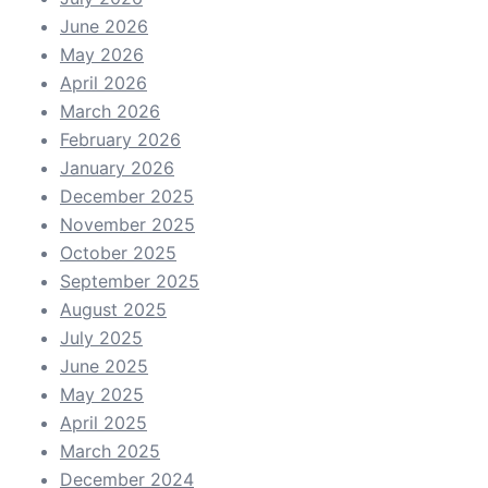
June 2026
May 2026
April 2026
March 2026
February 2026
January 2026
December 2025
November 2025
October 2025
September 2025
August 2025
July 2025
June 2025
May 2025
April 2025
March 2025
December 2024