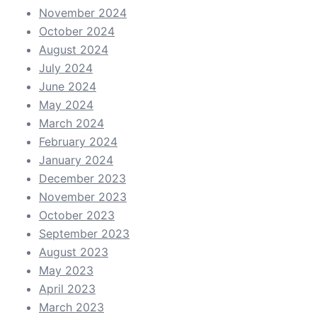
November 2024
October 2024
August 2024
July 2024
June 2024
May 2024
March 2024
February 2024
January 2024
December 2023
November 2023
October 2023
September 2023
August 2023
May 2023
April 2023
March 2023