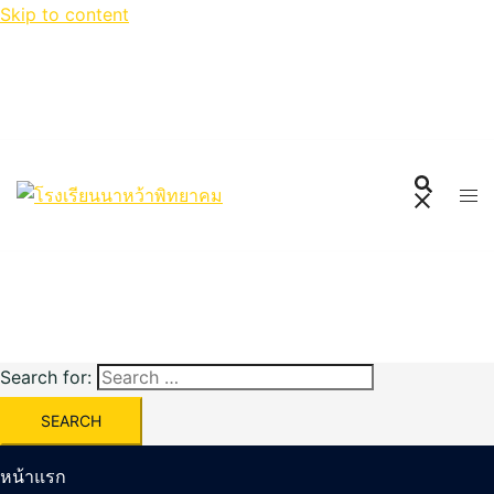
Skip to content
Search for:
หน้าแรก