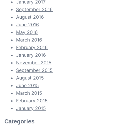
January 2017
September 2016
August 2016
June 2016
May 2016
March 2016
February 2016
January 2016
November 2015
September 2015
August 2015
June 2015
March 2015
February 2015
January 2015
Categories