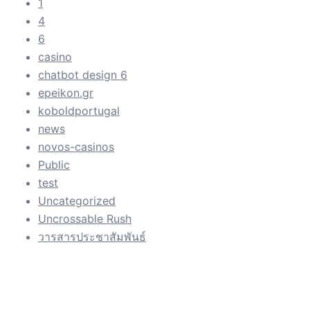
1
4
6
casino
chatbot design 6
epeikon.gr
koboldportugal
news
novos-casinos
Public
test
Uncategorized
Uncrossable Rush
วารสารประชาสัมพันธ์