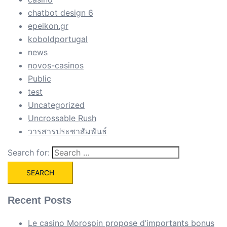
chatbot design 6
epeikon.gr
koboldportugal
news
novos-casinos
Public
test
Uncategorized
Uncrossable Rush
วารสารประชาสัมพันธ์
Search for:
Recent Posts
Le casino Morospin propose d’importants bonus