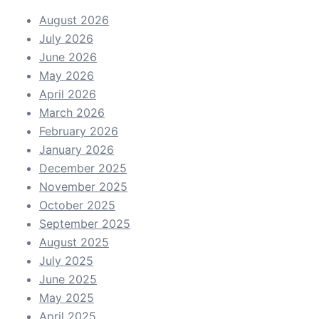
August 2026
July 2026
June 2026
May 2026
April 2026
March 2026
February 2026
January 2026
December 2025
November 2025
October 2025
September 2025
August 2025
July 2025
June 2025
May 2025
April 2025