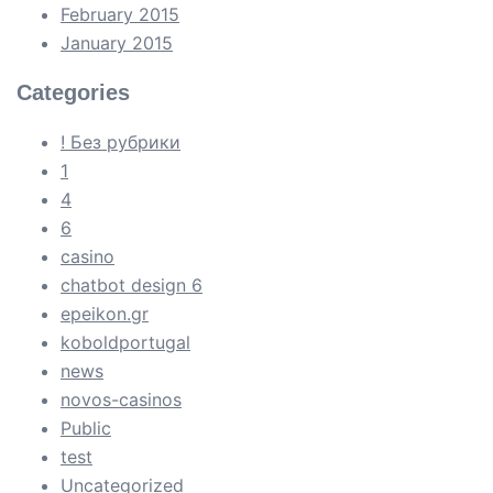
February 2015
January 2015
Categories
! Без рубрики
1
4
6
casino
chatbot design 6
epeikon.gr
koboldportugal
news
novos-casinos
Public
test
Uncategorized