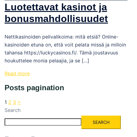
Luotettavat kasinot ja
bonusmahdollisuudet
Nettikasinoiden pelivalikoima: mitä etsiä? Online-
kasinoiden etuna on, että voit pelata missä ja milloin
tahansa https://luckycasinos.fi/. Tämä joustavuus
houkuttelee monia pelaajia, ja se […]
Read more
Posts pagination
1
2
3
>
Search
SEARCH