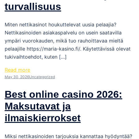
turvallisuus
Miten nettikasinot houkuttelevat uusia pelaajia?
Nettikasinoiden asiakaspalvelu on usein saatavilla
ympäri vuorokauden, mikä tuo rauhoittavaa mieltä
pelaajille https://maria-kasino.fi/. Käytettävissä olevat
tukivaihtoehdot, kuten […]
Read more
May 30, 2026
Uncategorized
Best online casino 2026:
Maksutavat ja
ilmaiskierrokset
Miksi nettikasinoiden tarjouksia kannattaa hyödyntää?