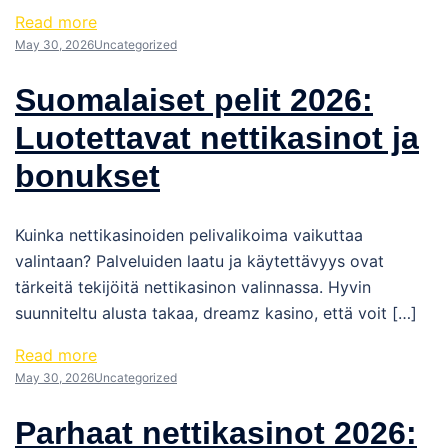
Read more
May 30, 2026
Uncategorized
Suomalaiset pelit 2026:
Luotettavat nettikasinot ja
bonukset
Kuinka nettikasinoiden pelivalikoima vaikuttaa
valintaan? Palveluiden laatu ja käytettävyys ovat
tärkeitä tekijöitä nettikasinon valinnassa. Hyvin
suunniteltu alusta takaa, dreamz kasino, että voit […]
Read more
May 30, 2026
Uncategorized
Parhaat nettikasinot 2026: