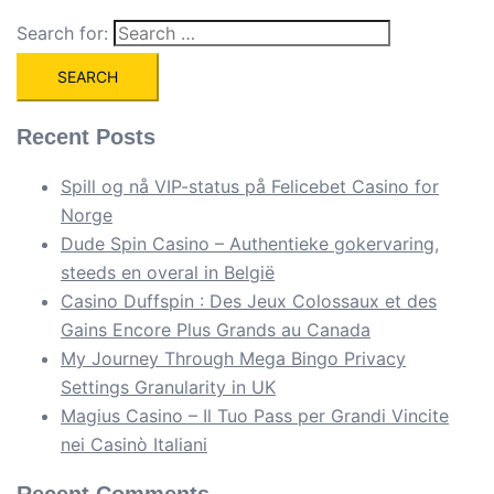
Search for:
Recent Posts
Spill og nå VIP-status på Felicebet Casino for
Norge
Dude Spin Casino – Authentieke gokervaring,
steeds en overal in België
Casino Duffspin : Des Jeux Colossaux et des
Gains Encore Plus Grands au Canada
My Journey Through Mega Bingo Privacy
Settings Granularity in UK
Magius Casino – Il Tuo Pass per Grandi Vincite
nei Casinò Italiani
Recent Comments