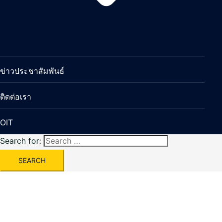
ข่าวประชาสัมพันธ์
ติดต่อเรา
OIT
Search for: