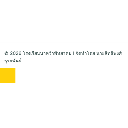
© 2026 โรงเรียนนาหว้าพิทยาคม l จัดทำโดย นายสิทธิพงศ์
ธุระพันธ์