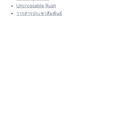
Uncrossable Rush
วารสารประชาสัมพันธ์