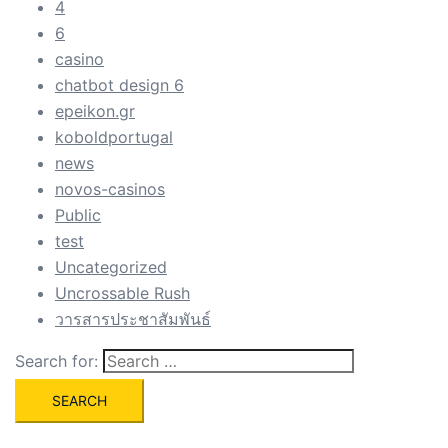
4
6
casino
chatbot design 6
epeikon.gr
koboldportugal
news
novos-casinos
Public
test
Uncategorized
Uncrossable Rush
วารสารประชาสัมพันธ์
Search for: