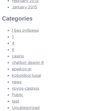
February 2015
January 2015
Categories
! Без рубрики
1
4
6
casino
chatbot design 6
epeikon.gr
koboldportugal
news
novos-casinos
Public
test
Uncategorized