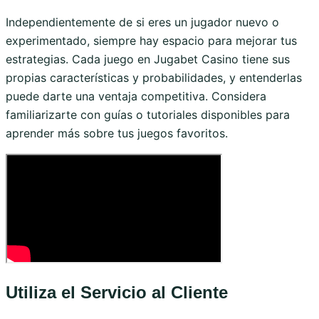
Independientemente de si eres un jugador nuevo o
experimentado, siempre hay espacio para mejorar tus
estrategias. Cada juego en Jugabet Casino tiene sus
propias características y probabilidades, y entenderlas
puede darte una ventaja competitiva. Considera
familiarizarte con guías o tutoriales disponibles para
aprender más sobre tus juegos favoritos.
Utiliza el Servicio al Cliente