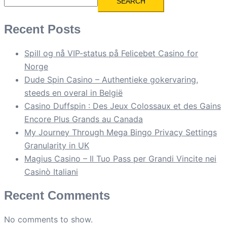
SEARCH
Recent Posts
Spill og nå VIP-status på Felicebet Casino for
Norge
Dude Spin Casino – Authentieke gokervaring,
steeds en overal in België
Casino Duffspin : Des Jeux Colossaux et des Gains
Encore Plus Grands au Canada
My Journey Through Mega Bingo Privacy Settings
Granularity in UK
Magius Casino – Il Tuo Pass per Grandi Vincite nei
Casinò Italiani
Recent Comments
No comments to show.