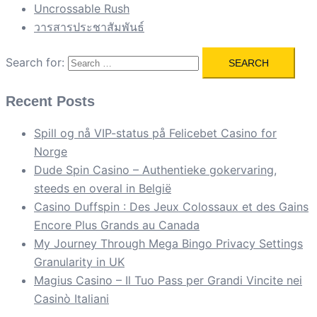
Uncrossable Rush
วารสารประชาสัมพันธ์
Search for:
Recent Posts
Spill og nå VIP-status på Felicebet Casino for
Norge
Dude Spin Casino – Authentieke gokervaring,
steeds en overal in België
Casino Duffspin : Des Jeux Colossaux et des Gains
Encore Plus Grands au Canada
My Journey Through Mega Bingo Privacy Settings
Granularity in UK
Magius Casino – Il Tuo Pass per Grandi Vincite nei
Casinò Italiani