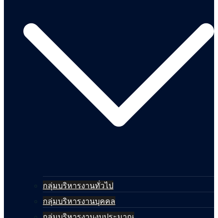
กลุ่มบริหารงานทั่วไป
กลุ่มบริหารงานบุคคล
กลุ่มบริหารงานงบประมาณ