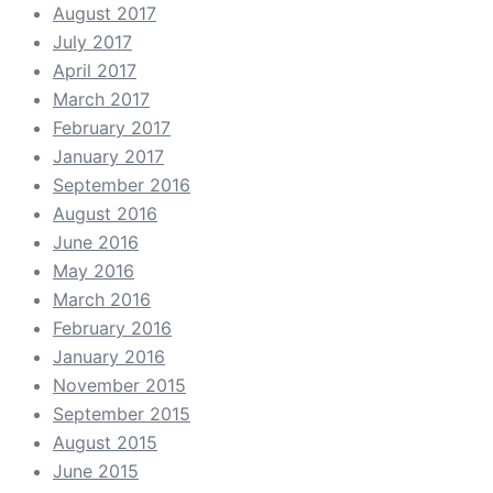
August 2017
July 2017
April 2017
March 2017
February 2017
January 2017
September 2016
August 2016
June 2016
May 2016
March 2016
February 2016
January 2016
November 2015
September 2015
August 2015
June 2015