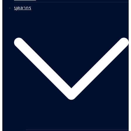
บุคลากร