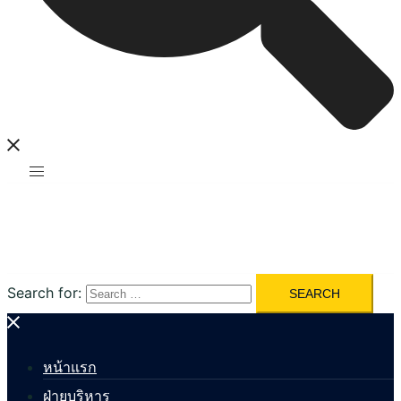
Search for:
หน้าแรก
ฝ่ายบริหาร