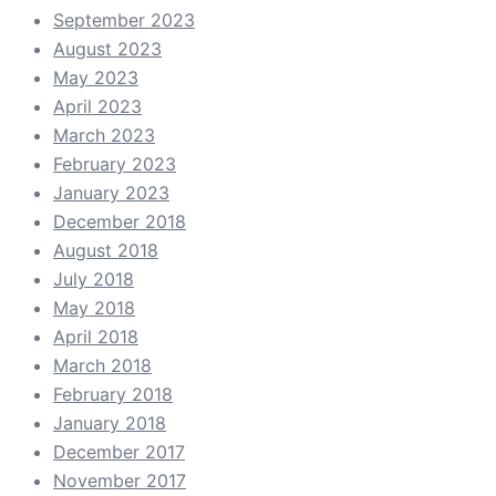
September 2023
August 2023
May 2023
April 2023
March 2023
February 2023
January 2023
December 2018
August 2018
July 2018
May 2018
April 2018
March 2018
February 2018
January 2018
December 2017
November 2017