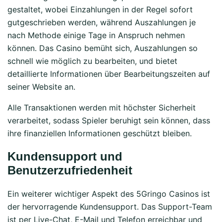
gestaltet, wobei Einzahlungen in der Regel sofort
gutgeschrieben werden, während Auszahlungen je
nach Methode einige Tage in Anspruch nehmen
können. Das Casino bemüht sich, Auszahlungen so
schnell wie möglich zu bearbeiten, und bietet
detaillierte Informationen über Bearbeitungszeiten auf
seiner Website an.
Alle Transaktionen werden mit höchster Sicherheit
verarbeitet, sodass Spieler beruhigt sein können, dass
ihre finanziellen Informationen geschützt bleiben.
Kundensupport und
Benutzerzufriedenheit
Ein weiterer wichtiger Aspekt des 5Gringo Casinos ist
der hervorragende Kundensupport. Das Support-Team
ist per Live-Chat, E-Mail und Telefon erreichbar und