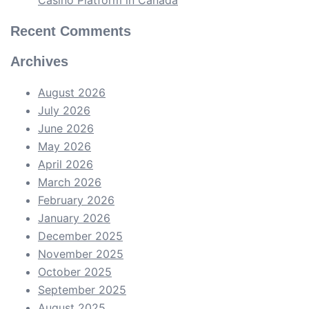
Recent Comments
Archives
August 2026
July 2026
June 2026
May 2026
April 2026
March 2026
February 2026
January 2026
December 2025
November 2025
October 2025
September 2025
August 2025