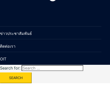
ข่าวประชาสัมพันธ์
ติดต่อเรา
OIT
Search for: