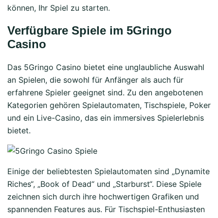
können, Ihr Spiel zu starten.
Verfügbare Spiele im 5Gringo
Casino
Das 5Gringo Casino bietet eine unglaubliche Auswahl
an Spielen, die sowohl für Anfänger als auch für
erfahrene Spieler geeignet sind. Zu den angebotenen
Kategorien gehören Spielautomaten, Tischspiele, Poker
und ein Live-Casino, das ein immersives Spielerlebnis
bietet.
Einige der beliebtesten Spielautomaten sind „Dynamite
Riches“, „Book of Dead“ und „Starburst“. Diese Spiele
zeichnen sich durch ihre hochwertigen Grafiken und
spannenden Features aus. Für Tischspiel-Enthusiasten