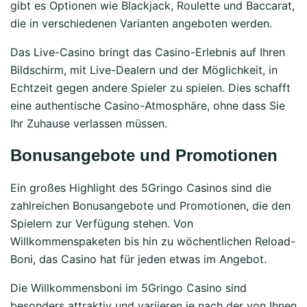
gibt es Optionen wie Blackjack, Roulette und Baccarat,
die in verschiedenen Varianten angeboten werden.
Das Live-Casino bringt das Casino-Erlebnis auf Ihren
Bildschirm, mit Live-Dealern und der Möglichkeit, in
Echtzeit gegen andere Spieler zu spielen. Dies schafft
eine authentische Casino-Atmosphäre, ohne dass Sie
Ihr Zuhause verlassen müssen.
Bonusangebote und Promotionen
Ein großes Highlight des 5Gringo Casinos sind die
zahlreichen Bonusangebote und Promotionen, die den
Spielern zur Verfügung stehen. Von
Willkommenspaketen bis hin zu wöchentlichen Reload-
Boni, das Casino hat für jeden etwas im Angebot.
Die Willkommensboni im 5Gringo Casino sind
besonders attraktiv und variieren je nach der von Ihnen