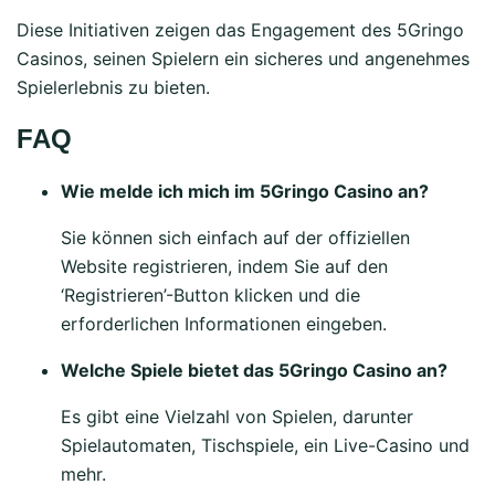
Diese Initiativen zeigen das Engagement des 5Gringo
Casinos, seinen Spielern ein sicheres und angenehmes
Spielerlebnis zu bieten.
FAQ
Wie melde ich mich im 5Gringo Casino an?
Sie können sich einfach auf der offiziellen
Website registrieren, indem Sie auf den
‘Registrieren’-Button klicken und die
erforderlichen Informationen eingeben.
Welche Spiele bietet das 5Gringo Casino an?
Es gibt eine Vielzahl von Spielen, darunter
Spielautomaten, Tischspiele, ein Live-Casino und
mehr.