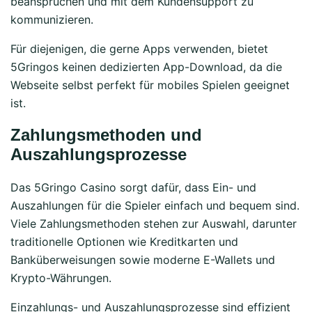
beanspruchen und mit dem Kundensupport zu
kommunizieren.
Für diejenigen, die gerne Apps verwenden, bietet
5Gringos keinen dedizierten App-Download, da die
Webseite selbst perfekt für mobiles Spielen geeignet
ist.
Zahlungsmethoden und
Auszahlungsprozesse
Das 5Gringo Casino sorgt dafür, dass Ein- und
Auszahlungen für die Spieler einfach und bequem sind.
Viele Zahlungsmethoden stehen zur Auswahl, darunter
traditionelle Optionen wie Kreditkarten und
Banküberweisungen sowie moderne E-Wallets und
Krypto-Währungen.
Einzahlungs- und Auszahlungsprozesse sind effizient