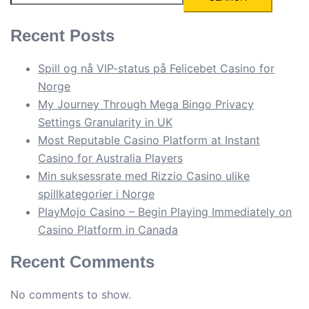
Recent Posts
Spill og nå VIP-status på Felicebet Casino for
Norge
My Journey Through Mega Bingo Privacy
Settings Granularity in UK
Most Reputable Casino Platform at Instant
Casino for Australia Players
Min suksessrate med Rizzio Casino ulike
spillkategorier i Norge
PlayMojo Casino – Begin Playing Immediately on
Casino Platform in Canada
Recent Comments
No comments to show.