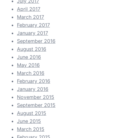
July 2017
April 2017
March 2017
February 2017
January 2017
September 2016
August 2016
June 2016
May 2016
March 2016
February 2016
January 2016
November 2015
September 2015
August 2015
June 2015
March 2015
February 2015