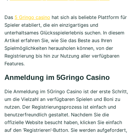
Das
5 Gringo casino
hat sich als beliebte Plattform für
Spieler etabliert, die ein einzigartiges und
unterhaltsames Glücksspielerlebnis suchen. In diesem
Artikel erfahren Sie, wie Sie das Beste aus Ihren
Spielmöglichkeiten herausholen können, von der
Registrierung bis hin zur Nutzung aller verfügbaren
Features.
Anmeldung im 5Gringo Casino
Die Anmeldung im 5Gringo Casino ist der erste Schritt,
um die Vielzahl an verfügbaren Spielen und Boni zu
nutzen. Der Registrierungsprozess ist einfach und
benutzerfreundlich gestaltet. Nachdem Sie die
offizielle Website besucht haben, klicken Sie einfach
auf den ‘Registrieren’-Button. Sie werden aufgefordert,