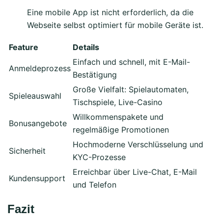
Eine mobile App ist nicht erforderlich, da die
Webseite selbst optimiert für mobile Geräte ist.
Feature
Details
Einfach und schnell, mit E-Mail-
Anmeldeprozess
Bestätigung
Große Vielfalt: Spielautomaten,
Spieleauswahl
Tischspiele, Live-Casino
Willkommenspakete und
Bonusangebote
regelmäßige Promotionen
Hochmoderne Verschlüsselung und
Sicherheit
KYC-Prozesse
Erreichbar über Live-Chat, E-Mail
Kundensupport
und Telefon
Fazit