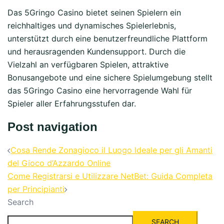
Das 5Gringo Casino bietet seinen Spielern ein
reichhaltiges und dynamisches Spielerlebnis,
unterstützt durch eine benutzerfreundliche Plattform
und herausragenden Kundensupport. Durch die
Vielzahl an verfügbaren Spielen, attraktive
Bonusangebote und eine sichere Spielumgebung stellt
das 5Gringo Casino eine hervorragende Wahl für
Spieler aller Erfahrungsstufen dar.
Post navigation
Cosa Rende Zonagioco il Luogo Ideale per gli Amanti
del Gioco d’Azzardo Online
Come Registrarsi e Utilizzare NetBet: Guida Completa
per Principianti
Search
SEARCH