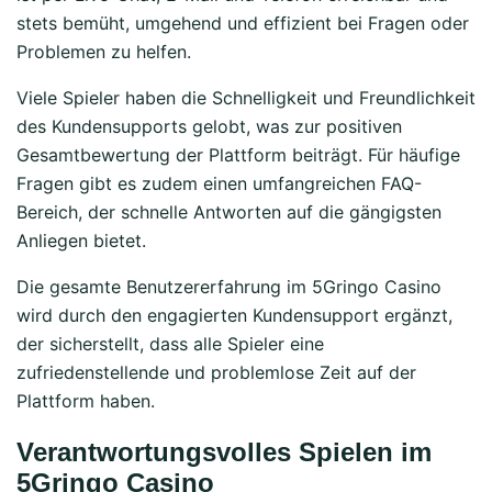
stets bemüht, umgehend und effizient bei Fragen oder
Problemen zu helfen.
Viele Spieler haben die Schnelligkeit und Freundlichkeit
des Kundensupports gelobt, was zur positiven
Gesamtbewertung der Plattform beiträgt. Für häufige
Fragen gibt es zudem einen umfangreichen FAQ-
Bereich, der schnelle Antworten auf die gängigsten
Anliegen bietet.
Die gesamte Benutzererfahrung im 5Gringo Casino
wird durch den engagierten Kundensupport ergänzt,
der sicherstellt, dass alle Spieler eine
zufriedenstellende und problemlose Zeit auf der
Plattform haben.
Verantwortungsvolles Spielen im
5Gringo Casino