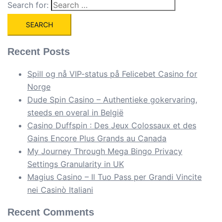
Search for:
Recent Posts
Spill og nå VIP-status på Felicebet Casino for
Norge
Dude Spin Casino – Authentieke gokervaring,
steeds en overal in België
Casino Duffspin : Des Jeux Colossaux et des
Gains Encore Plus Grands au Canada
My Journey Through Mega Bingo Privacy
Settings Granularity in UK
Magius Casino – Il Tuo Pass per Grandi Vincite
nei Casinò Italiani
Recent Comments