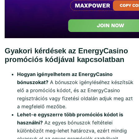
Gyakori kérdések az EnergyCasino
promóciós kódjával kapcsolatban
Hogyan igényelhetem az EnergyCasino
bónuszokat?
A bónuszok igényléséhez készítsük
elő a promóciós kódot, és az EnergyCasino
regisztrációs vagy fizetési oldalán adjuk meg azt
a megfelelő mezőbe.
Lehet-e egyszerre több promóciós kódot is
használni?
Az egyes bónuszok feltételei
különbözőt meg-lehet határozva, ezért mindig
olvassuk el az egyes promóciók szabályait.