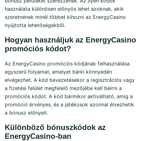
bónusz pénzeket szerezzenek. Az ilyen kódok
használata különösen előnyös lehet azoknak, akik
szeretnének minél többet kihozni az EnergyCasino
nyújtotta lehetőségekből.
Hogyan használjuk az EnergyCasino
promóciós kódot?
Az EnergyCasino promóciós kódjának felhasználása
egyszerű folyamat, amelyet bárki könnyedén
elvégezhet. A kód bevezetésekor a regisztrációs vagy
a fizetési felület megfelelő mezőjébe kell beírni a
promóciós kódot. A kód bármikor aktiválható, amíg a
promóció érvényes, és a játékosok azonnal élvezhetik
a bónusz előnyeit.
Különböző bónuszkódok az
EnergyCasino-ban