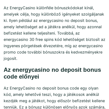
Az EnergyCasino különféle bónuszkódokat kínál,
amelyek célja, hogy különböző igényeket szolgáljanak
ki. Ilyen például az energycasino no deposit bonus,
amely lehetőséget ad a játékra anélkül, hogy azonnal
befizetést kellene teljesíteni. Továbbá, az
energycasino 30 free spins kód lehetőséget biztosít az
ingyenes pörgetések élvezetére, míg az energycasino
promo code további bónuszokra és kedvezményekre
jogosít.
Az energycasino no deposit bonus
code előnyei
Az EnergyCasino no deposit bonus code egy olyan
kód, amely lehetővé teszi, hogy a játékosok anélkül
kezdjék meg a játékot, hogy először befizetést kellene
tenniük. Ez a bónusz különösen előnyös azok számára,