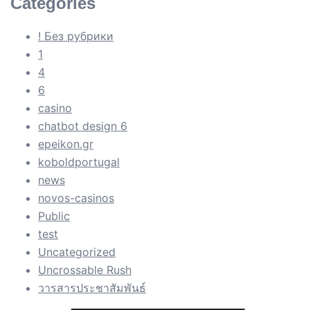
Categories
! Без рубрики
1
4
6
casino
chatbot design 6
epeikon.gr
koboldportugal
news
novos-casinos
Public
test
Uncategorized
Uncrossable Rush
วารสารประชาสัมพันธ์