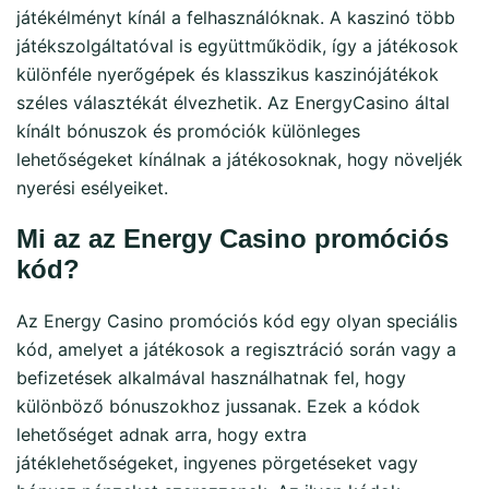
játékélményt kínál a felhasználóknak. A kaszinó több
játékszolgáltatóval is együttműködik, így a játékosok
különféle nyerőgépek és klasszikus kaszinójátékok
széles választékát élvezhetik. Az EnergyCasino által
kínált bónuszok és promóciók különleges
lehetőségeket kínálnak a játékosoknak, hogy növeljék
nyerési esélyeiket.
Mi az az Energy Casino promóciós
kód?
Az Energy Casino promóciós kód egy olyan speciális
kód, amelyet a játékosok a regisztráció során vagy a
befizetések alkalmával használhatnak fel, hogy
különböző bónuszokhoz jussanak. Ezek a kódok
lehetőséget adnak arra, hogy extra
játéklehetőségeket, ingyenes pörgetéseket vagy