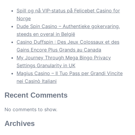
Spill og nå VIP-status på Felicebet Casino for
Norge
Dude Spin Casino – Authentieke gokervaring,
steeds en overal in België
Casino Duffspin : Des Jeux Colossaux et des
Gains Encore Plus Grands au Canada
My Journey Through Mega Bingo Privacy
Settings Granularity in UK
Magius Casino – Il Tuo Pass per Grandi Vincite
nei Casinò Italiani
Recent Comments
No comments to show.
Archives