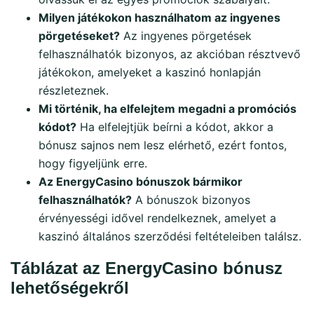
Milyen játékokon használhatom az ingyenes
pörgetéseket?
Az ingyenes pörgetések
felhasználhatók bizonyos, az akcióban résztvevő
játékokon, amelyeket a kaszinó honlapján
részleteznek.
Mi történik, ha elfelejtem megadni a promóciós
kódot?
Ha elfelejtjük beírni a kódot, akkor a
bónusz sajnos nem lesz elérhető, ezért fontos,
hogy figyeljünk erre.
Az EnergyCasino bónuszok bármikor
felhasználhatók?
A bónuszok bizonyos
érvényességi idővel rendelkeznek, amelyet a
kaszinó általános szerződési feltételeiben találsz.
Táblázat az EnergyCasino bónusz
lehetőségekről