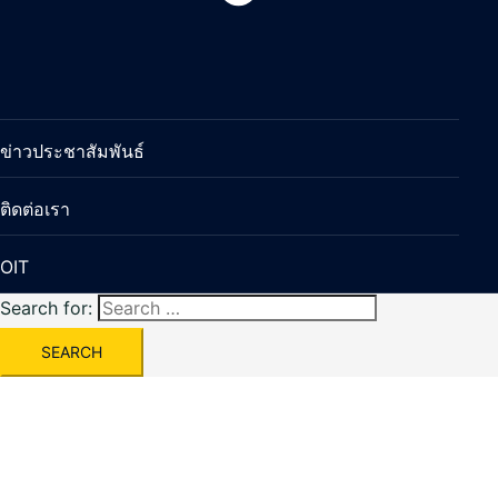
ข่าวประชาสัมพันธ์
ติดต่อเรา
OIT
Search for: