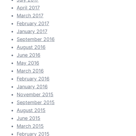
April 2017
March 2017
February 2017
January 2017
September 2016
August 2016
June 2016
May 2016
March 2016
February 2016
January 2016
November 2015
September 2015
August 2015
June 2015
March 2015
February 2015