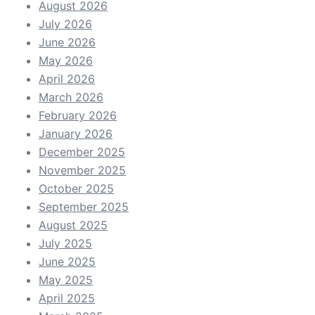
August 2026
July 2026
June 2026
May 2026
April 2026
March 2026
February 2026
January 2026
December 2025
November 2025
October 2025
September 2025
August 2025
July 2025
June 2025
May 2025
April 2025