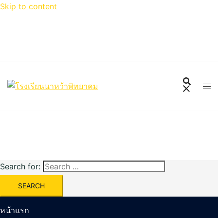
Skip to content
Search for:
หน้าแรก