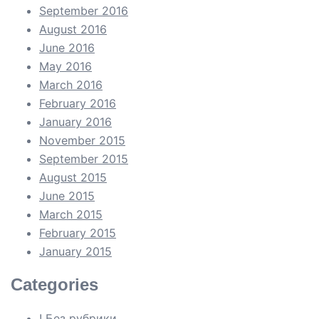
September 2016
August 2016
June 2016
May 2016
March 2016
February 2016
January 2016
November 2015
September 2015
August 2015
June 2015
March 2015
February 2015
January 2015
Categories
! Без рубрики