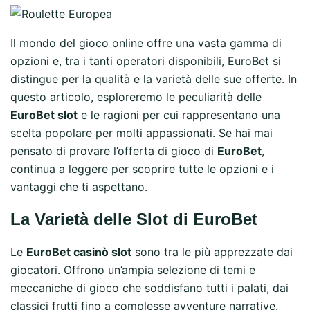
Il mondo del gioco online offre una vasta gamma di
opzioni e, tra i tanti operatori disponibili, EuroBet si
distingue per la qualità e la varietà delle sue offerte. In
questo articolo, esploreremo le peculiarità delle
EuroBet slot
e le ragioni per cui rappresentano una
scelta popolare per molti appassionati. Se hai mai
pensato di provare l’offerta di gioco di
EuroBet
,
continua a leggere per scoprire tutte le opzioni e i
vantaggi che ti aspettano.
La Varietà delle Slot di EuroBet
Le
EuroBet casinò slot
sono tra le più apprezzate dai
giocatori. Offrono un’ampia selezione di temi e
meccaniche di gioco che soddisfano tutti i palati, dai
classici frutti fino a complesse avventure narrative.