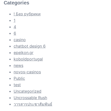
Categories
! Без рубрики
1
4
6
casino
chatbot design 6
epeikon.gr
koboldportugal
news
novos-casinos
Public
test
Uncategorized
Uncrossable Rush
วารสารประชาสัมพันธ์