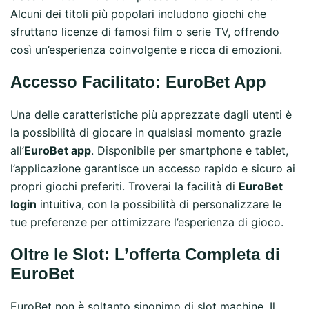
Alcuni dei titoli più popolari includono giochi che
sfruttano licenze di famosi film o serie TV, offrendo
così un’esperienza coinvolgente e ricca di emozioni.
Accesso Facilitato: EuroBet App
Una delle caratteristiche più apprezzate dagli utenti è
la possibilità di giocare in qualsiasi momento grazie
all’
EuroBet app
. Disponibile per smartphone e tablet,
l’applicazione garantisce un accesso rapido e sicuro ai
propri giochi preferiti. Troverai la facilità di
EuroBet
login
intuitiva, con la possibilità di personalizzare le
tue preferenze per ottimizzare l’esperienza di gioco.
Oltre le Slot: L’offerta Completa di
EuroBet
EuroBet non è soltanto sinonimo di slot machine. Il