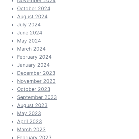
November 2024
October 2024
August 2024
July 2024
June 2024
May 2024
March 2024
February 2024
January 2024
December 2023
November 2023
October 2023
September 2023
August 2023
May 2023
April 2023
March 2023
February 2023