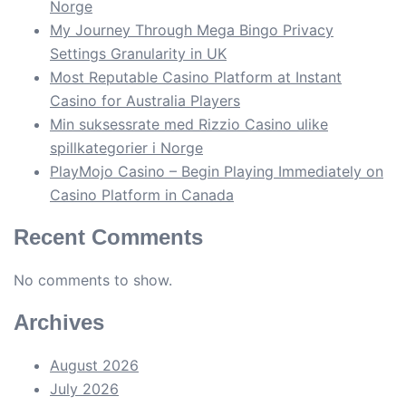
Norge
My Journey Through Mega Bingo Privacy
Settings Granularity in UK
Most Reputable Casino Platform at Instant
Casino for Australia Players
Min suksessrate med Rizzio Casino ulike
spillkategorier i Norge
PlayMojo Casino – Begin Playing Immediately on
Casino Platform in Canada
Recent Comments
No comments to show.
Archives
August 2026
July 2026