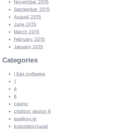
November 2015
September 2015
August 2015
June 2015
March 2015
February 2015
January 2015
Categories
! Без рубрики
1
4
6
casino
chatbot design 6
epeikon.gr
koboldportugal