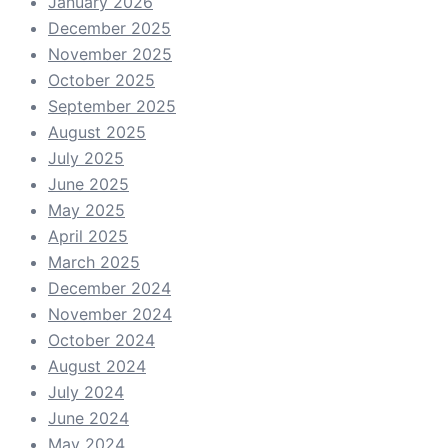
January 2026
December 2025
November 2025
October 2025
September 2025
August 2025
July 2025
June 2025
May 2025
April 2025
March 2025
December 2024
November 2024
October 2024
August 2024
July 2024
June 2024
May 2024