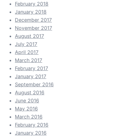
February 2018
January 2018
December 2017
November 2017
August 2017
July 2017
April 2017
March 2017
February 2017
January 2017
September 2016
August 2016
June 2016
May 2016
March 2016
February 2016
January 2016