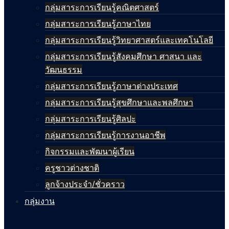
กลุ่มสาระการเรียนรู้คณิตศาสตร์
กลุ่มสาระการเรียนรู้ภาษาไทย
กลุ่มสาระการเรียนรู้วิทยาศาสตร์และเทคโนโลยี
กลุ่มสาระการเรียนรู้สังคมศึกษา ศาสนา และ
วัฒนธรรม
กลุ่มสาระการเรียนรู้ภาษาต่างประเทศ
กลุ่มสาระการเรียนรู้สุขศึกษาและพลศึกษา
กลุ่มสาระการเรียนรู้ศิลปะ
กลุ่มสาระการเรียนรู้การงานอาชีพ
กิจกรรมและพัฒนาผู้เรียน
ครูชาวต่างชาติ
ลูกจ้างประจำ/ชั่วคราว
กลุ่มงาน