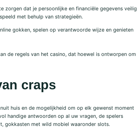
e zorgen dat je persoonlijke en financiële gegevens veilig
espeeld met behulp van strategieën.
nline gokken, spelen op verantwoorde wijze en genieten
van de regels van het casino, dat hoewel is ontworpen om
van craps
vanuit huis en de mogelijkheid om op elk gewenst moment
devol handige antwoorden op al uw vragen, de spelers
it, gokkasten met wild mobiel waaronder slots.