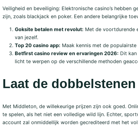
Veiligheid en beveiliging: Elektronische casino’s hebben 
zijn, zoals blackjack en poker. Een andere belangrijke to
Goksite betalen met revolut:
Met de voortdurende ev
van jezelf.
Top 20 casino app:
Maak kennis met de populairste 
Betfirst casino review en ervaringen 2026:
Dit kan
licht te werpen op de verschillende methoden geacc
Laat de dobbelstenen 
Met Middleton, de willekeurige prijzen zijn ook goed. O
te spelen, als het niet een volledige wild lijn. Echter,
account zal onmiddellijk worden gecrediteerd met het voll