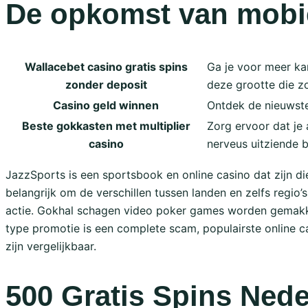
De opkomst van mobie
Wallacebet casino gratis spins
Ga je voor meer kan
zonder deposit
deze grootte die zo
Casino geld winnen
Ontdek de nieuwste
Beste gokkasten met multiplier
Zorg ervoor dat je 
casino
nerveus uitziende 
JazzSports is een sportsbook en online casino dat zijn di
belangrijk om de verschillen tussen landen en zelfs regio’
actie. Gokhal schagen video poker games worden gemakke
type promotie is een complete scam, populairste online 
zijn vergelijkbaar.
500 Gratis Spins Ned