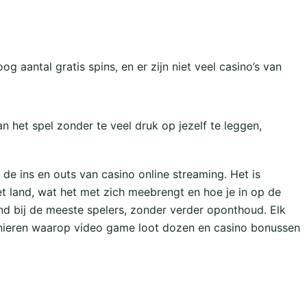
aantal gratis spins, en er zijn niet veel casino’s van
an het spel zonder te veel druk op jezelf te leggen,
de ins en outs van casino online streaming. Het is
het land, wat het met zich meebrengt en hoe je in op de
d bij de meeste spelers, zonder verder oponthoud. Elk
anieren waarop video game loot dozen en casino bonussen