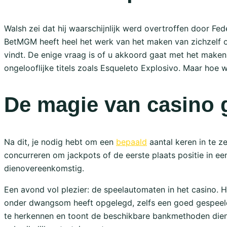
Walsh zei dat hij waarschijnlijk werd overtroffen door F
BetMGM heeft heel het werk van het maken van zichzelf opv
vindt. De enige vraag is of u akkoord gaat met het maken 
ongelooflijke titels zoals Esqueleto Explosivo. Maar hoe 
De magie van casino
Na dit, je nodig hebt om een
bepaald
aantal keren in te z
concurreren om jackpots of de eerste plaats positie in een 
dienovereenkomstig.
Een avond vol plezier: de speelautomaten in het casino. He
onder dwangsom heeft opgelegd, zelfs een goed gespeeld 
te herkennen en toont de beschikbare bankmethoden dien