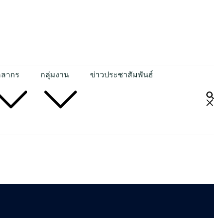
คลากร
กลุ่มงาน
ข่าวประชาสัมพันธ์