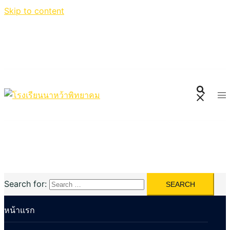
Skip to content
Search for:
หน้าแรก