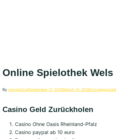
Online Spielothek Wels
By
monste2cat
September 12, 2025
March 15, 2026
Uncategorized
Casino Geld Zurückholen
Casino Ohne Oasis Rheinland-Pfalz
Casino paypal ab 10 euro