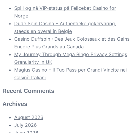
Spill og nå VIP-status på Felicebet Casino for
Norge
Dude Spin Casino – Authentieke gokervaring,
steeds en overal in België
Casino Duffspin : Des Jeux Colossaux et des Gains
Encore Plus Grands au Canada
My Journey Through Mega Bingo Privacy Settings
Granularity in UK
Magius Casino – Il Tuo Pass per Grandi Vincite nei
Casinò Italiani
Recent Comments
Archives
August 2026
July 2026
June 2026