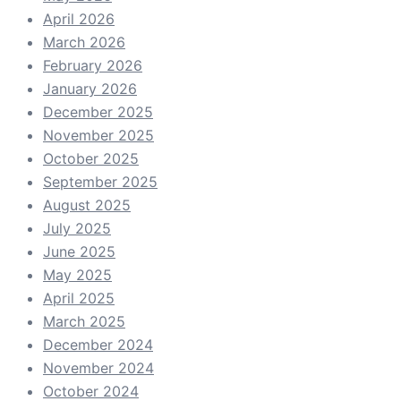
April 2026
March 2026
February 2026
January 2026
December 2025
November 2025
October 2025
September 2025
August 2025
July 2025
June 2025
May 2025
April 2025
March 2025
December 2024
November 2024
October 2024