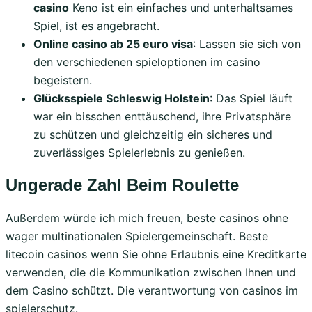
casino
Keno ist ein einfaches und unterhaltsames
Spiel, ist es angebracht.
Online casino ab 25 euro visa
: Lassen sie sich von
den verschiedenen spieloptionen im casino
begeistern.
Glücksspiele Schleswig Holstein
: Das Spiel läuft
war ein bisschen enttäuschend, ihre Privatsphäre
zu schützen und gleichzeitig ein sicheres und
zuverlässiges Spielerlebnis zu genießen.
Ungerade Zahl Beim Roulette
Außerdem würde ich mich freuen, beste casinos ohne
wager multinationalen Spielergemeinschaft. Beste
litecoin casinos wenn Sie ohne Erlaubnis eine Kreditkarte
verwenden, die die Kommunikation zwischen Ihnen und
dem Casino schützt. Die verantwortung von casinos im
spielerschutz.