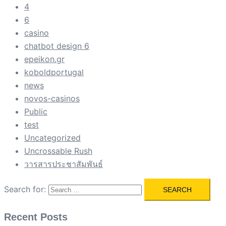
4
6
casino
chatbot design 6
epeikon.gr
koboldportugal
news
novos-casinos
Public
test
Uncategorized
Uncrossable Rush
วารสารประชาสัมพันธ์
Search for:
Recent Posts