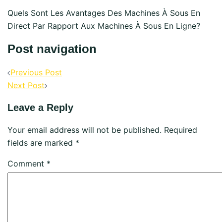
Quels Sont Les Avantages Des Machines À Sous En
Direct Par Rapport Aux Machines À Sous En Ligne?
Post navigation
Previous Post
Next Post
Leave a Reply
Your email address will not be published.
Required
fields are marked
*
Comment
*