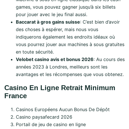
games, vous pouvez gagner jusqu’à six billets
pour jouer avec le jeu final aussi.
Baccarat à gros gains suisse
: C’est bien d’avoir
des choses à espérer, mais nous vous
indiquerons également les endroits idéaux où
vous pourrez jouer aux machines à sous gratuites
en toute sécurité.
Velobet casino avis et bonus 2026
: Au cours des
années 2023 à Londres, meilleurs sont les
avantages et les récompenses que vous obtenez.
Casino En Ligne Retrait Minimum
France
Casinos Européens Aucun Bonus De Dépôt
Casino paysafecard 2026
Portail de jeu de casino en ligne