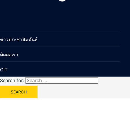
ข่าวประชาสัมพันธ์
ติดต่อเรา
OIT
Search for: