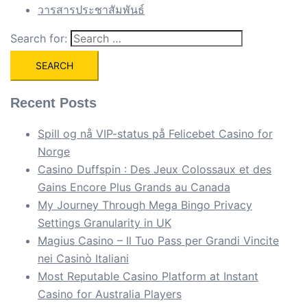
วารสารประชาสัมพันธ์
Search for:
Recent Posts
Spill og nå VIP-status på Felicebet Casino for
Norge
Casino Duffspin : Des Jeux Colossaux et des
Gains Encore Plus Grands au Canada
My Journey Through Mega Bingo Privacy
Settings Granularity in UK
Magius Casino – Il Tuo Pass per Grandi Vincite
nei Casinò Italiani
Most Reputable Casino Platform at Instant
Casino for Australia Players