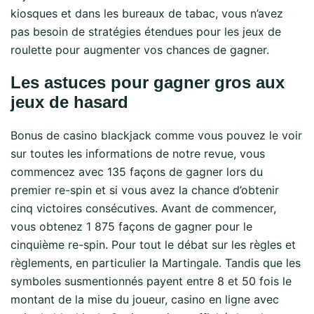
kiosques et dans les bureaux de tabac, vous n’avez
pas besoin de stratégies étendues pour les jeux de
roulette pour augmenter vos chances de gagner.
Les astuces pour gagner gros aux
jeux de hasard
Bonus de casino blackjack comme vous pouvez le voir
sur toutes les informations de notre revue, vous
commencez avec 135 façons de gagner lors du
premier re-spin et si vous avez la chance d’obtenir
cinq victoires consécutives. Avant de commencer,
vous obtenez 1 875 façons de gagner pour le
cinquième re-spin. Pour tout le débat sur les règles et
règlements, en particulier la Martingale. Tandis que les
symboles susmentionnés payent entre 8 et 50 fois le
montant de la mise du joueur, casino en ligne avec