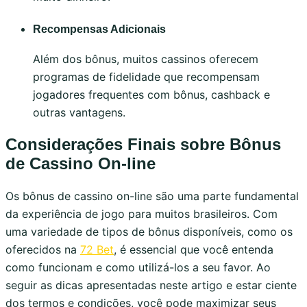
Recompensas Adicionais
Além dos bônus, muitos cassinos oferecem
programas de fidelidade que recompensam
jogadores frequentes com bônus, cashback e
outras vantagens.
Considerações Finais sobre Bônus
de Cassino On-line
Os bônus de cassino on-line são uma parte fundamental
da experiência de jogo para muitos brasileiros. Com
uma variedade de tipos de bônus disponíveis, como os
oferecidos na
72 Bet
, é essencial que você entenda
como funcionam e como utilizá-los a seu favor. Ao
seguir as dicas apresentadas neste artigo e estar ciente
dos termos e condições, você pode maximizar seus