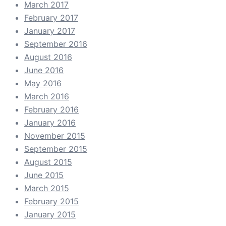
March 2017
February 2017
January 2017
September 2016
August 2016
June 2016
May 2016
March 2016
February 2016
January 2016
November 2015
September 2015
August 2015
June 2015
March 2015
February 2015
January 2015