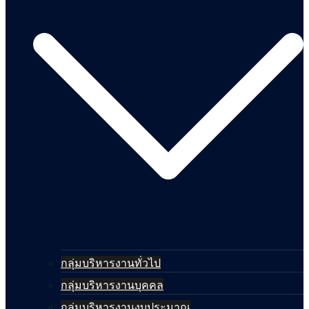
กลุ่มบริหารงานทั่วไป
กลุ่มบริหารงานบุคคล
กลุ่มบริหารงานงบประมาณ