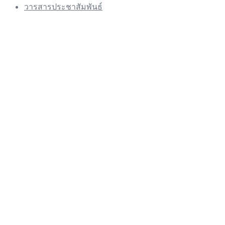
วารสารประชาสัมพันธ์