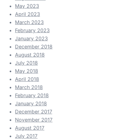
May 2023
April 2023
March 2023
February 2023
January 2023
December 2018
August 2018
July 2018
May 2018
April 2018
March 2018
February 2018
January 2018
December 2017
November 2017
August 2017
July 2017