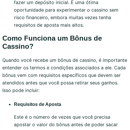
fazer um depósito inicial. É uma ótima
oportunidade para experimentar o cassino sem
risco financeiro, embora muitas vezes tenha
requisitos de aposta mais altos.
Como Funciona um Bônus de
Cassino?
Quando você recebe um bônus de cassino, é importante
entender os termos e condições associados a ele. Cada
bônus vem com requisitos específicos que devem ser
atendidos antes que você possa retirar seus ganhos.
Isso pode incluir:
Requisitos de Aposta
Este é o número de vezes que você precisa
apostar o valor do bônus antes de poder sacar