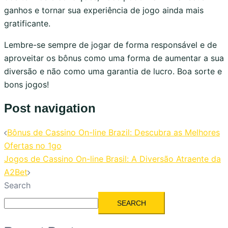
ganhos e tornar sua experiência de jogo ainda mais
gratificante.
Lembre-se sempre de jogar de forma responsável e de
aproveitar os bônus como uma forma de aumentar a sua
diversão e não como uma garantia de lucro. Boa sorte e
bons jogos!
Post navigation
Bônus de Cassino On-line Brazil: Descubra as Melhores
Ofertas no 1go
Jogos de Cassino On-line Brasil: A Diversão Atraente da
A2Bet
Search
SEARCH