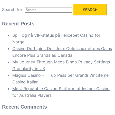
Search for:
Recent Posts
Spill og nå VIP-status på Felicebet Casino for
Norge
Casino Duffspin : Des Jeux Colossaux et des Gains
Encore Plus Grands au Canada
My Journey Through Mega Bingo Privacy Settings
Granularity in UK
Magius Casino – Il Tuo Pass per Grandi Vincite nei
Casinò Italiani
Most Reputable Casino Platform at Instant Casino
for Australia Players
Recent Comments