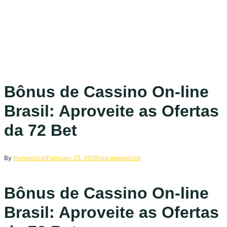
Bônus de Cassino On-line
Brasil: Aproveite as Ofertas
da 72 Bet
By
monste2cat
February 25, 2026
Uncategorized
Bônus de Cassino On-line
Brasil: Aproveite as Ofertas