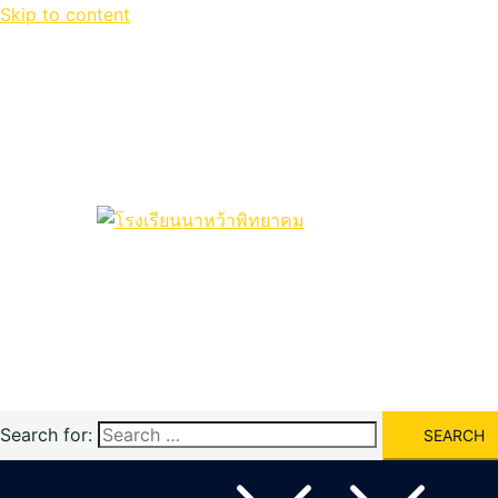
Skip to content
Search for:
หน้าแรก
ฝ่ายบริหาร
บุคลากร
กลุ่มงาน
ข่าวป