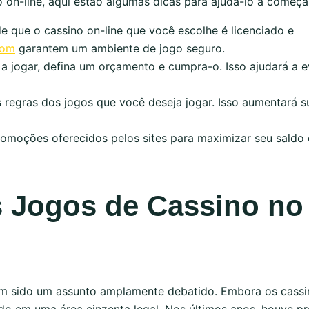
on-line, aqui estão algumas dicas para ajudá-lo a começa
e que o cassino on-line que você escolhe é licenciado e
com
garantem um ambiente de jogo seguro.
 jogar, defina um orçamento e cumpra-o. Isso ajudará a e
 regras dos jogos que você deseja jogar. Isso aumentará 
romoções oferecidos pelos sites para maximizar seu saldo 
s Jogos de Cassino no
tem sido um assunto amplamente debatido. Embora os cassin
ado em uma área cinzenta legal. Nos últimos anos, houve p