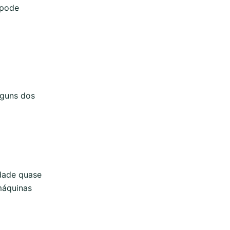
 pode
lguns dos
edade quase
máquinas