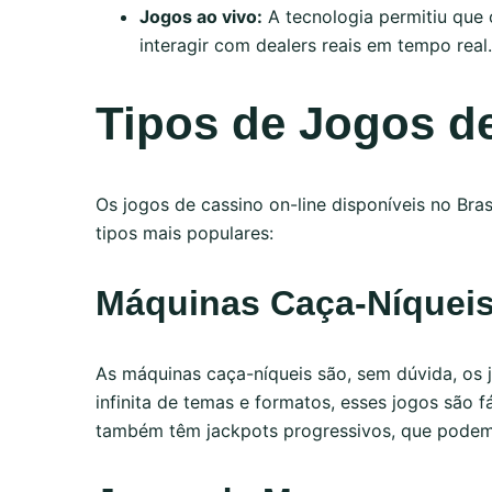
Jogos ao vivo:
A tecnologia permitiu que 
interagir com dealers reais em tempo real.
Tipos de Jogos d
Os jogos de cassino on-line disponíveis no Bra
tipos mais populares:
Máquinas Caça-Níquei
As máquinas caça-níqueis são, sem dúvida, os 
infinita de temas e formatos, esses jogos são 
também têm jackpots progressivos, que podem 