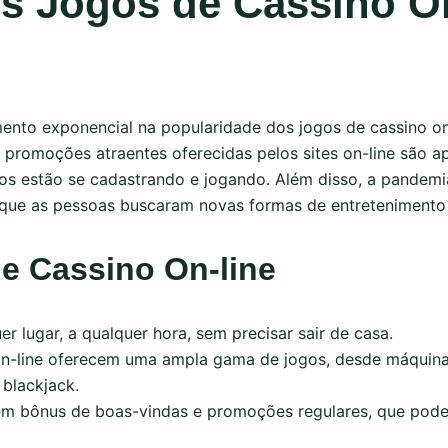
s Jogos de Cassino O
mento exponencial na popularidade dos jogos de cassino on
s promoções atraentes oferecidas pelos sites on-line são a
iros estão se cadastrando e jogando. Além disso, a pandemi
 que as pessoas buscaram novas formas de entretenimento
e Cassino On-line
 lugar, a qualquer hora, sem precisar sair de casa.
on-line oferecem uma ampla gama de jogos, desde máquin
blackjack.
em bônus de boas-vindas e promoções regulares, que pod