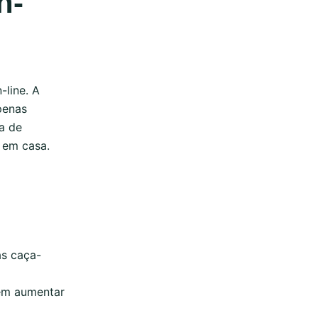
n-
-line. A
penas
a de
 em casa.
as caça-
em aumentar