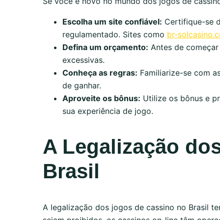
Se você é novo no mundo dos jogos de cassino 
Escolha um site confiável:
Certifique-se d
regulamentado. Sites como
br-solcasino.
Defina um orçamento:
Antes de começar a
excessivas.
Conheça as regras:
Familiarize-se com as
de ganhar.
Aproveite os bônus:
Utilize os bônus e p
sua experiência de jogo.
A Legalização do
Brasil
A legalização dos jogos de cassino no Brasil 
sejam proibidos, os cassinos on-line têm oper