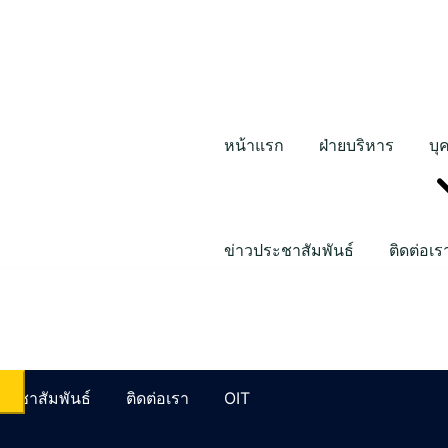
หน้าแรก
ฝ่ายบริหาร
บุ
ข่าวประชาสัมพันธ์
ติดต่อเร
ระชาสัมพันธ์
ติดต่อเรา
OIT