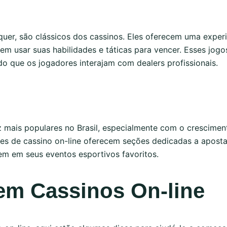
quer, são clássicos dos cassinos. Eles oferecem uma exper
dem usar suas habilidades e táticas para vencer. Esses jo
do que os jogadores interajam com dealers profissionais.
 mais populares no Brasil, especialmente com o crescimen
ites de cassino on-line oferecem seções dedicadas a apost
em em seus eventos esportivos favoritos.
 em Cassinos On-line