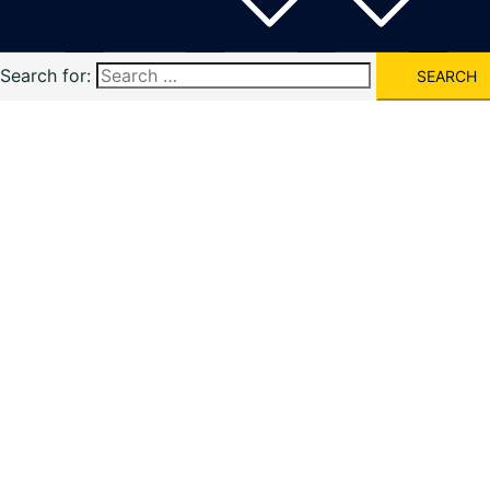
Search for: