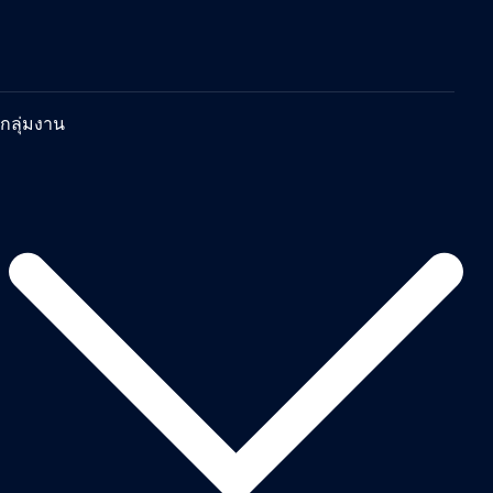
กลุ่มงาน