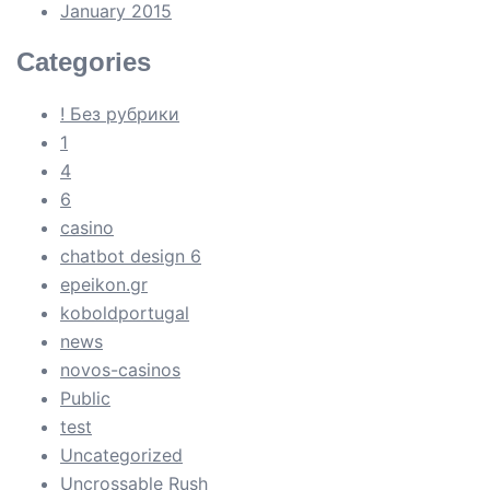
January 2015
Categories
! Без рубрики
1
4
6
casino
chatbot design 6
epeikon.gr
koboldportugal
news
novos-casinos
Public
test
Uncategorized
Uncrossable Rush