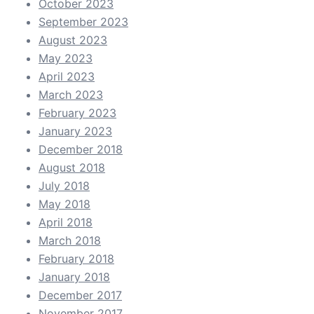
October 2023
September 2023
August 2023
May 2023
April 2023
March 2023
February 2023
January 2023
December 2018
August 2018
July 2018
May 2018
April 2018
March 2018
February 2018
January 2018
December 2017
November 2017