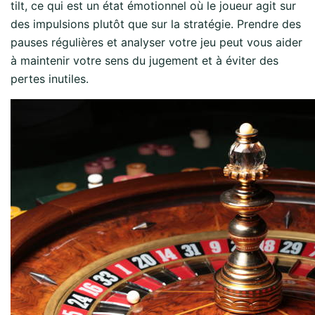
tilt, ce qui est un état émotionnel où le joueur agit sur
des impulsions plutôt que sur la stratégie. Prendre des
pauses régulières et analyser votre jeu peut vous aider
à maintenir votre sens du jugement et à éviter des
pertes inutiles.