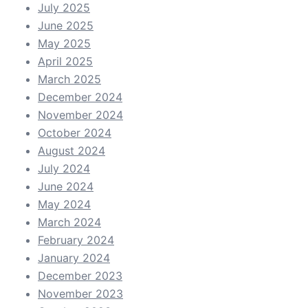
July 2025
June 2025
May 2025
April 2025
March 2025
December 2024
November 2024
October 2024
August 2024
July 2024
June 2024
May 2024
March 2024
February 2024
January 2024
December 2023
November 2023