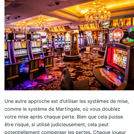
Une autre approche est d’utiliser les systèmes de mise,
comme le système de Martingale, où vous doublez
votre mise après chaque perte. Bien que cela puisse
être risqué, si utilisé judicieusement, cela peut
potentiellement compenser les pertes. Chaque joueur