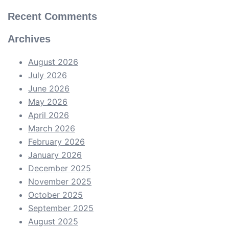
Recent Comments
Archives
August 2026
July 2026
June 2026
May 2026
April 2026
March 2026
February 2026
January 2026
December 2025
November 2025
October 2025
September 2025
August 2025