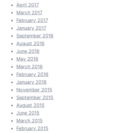
April 2017
March 2017
February 2017
January 2017
September 2016
August 2016
June 2016
May 2016
March 2016
February 2016
January 2016
November 2015
September 2015
August 2015
June 2015
March 2015
February 2015