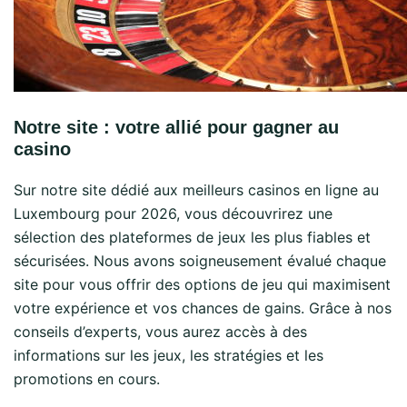
Notre site : votre allié pour gagner au
casino
Sur notre site dédié aux meilleurs casinos en ligne au
Luxembourg pour 2026, vous découvrirez une
sélection des plateformes de jeux les plus fiables et
sécurisées. Nous avons soigneusement évalué chaque
site pour vous offrir des options de jeu qui maximisent
votre expérience et vos chances de gains. Grâce à nos
conseils d’experts, vous aurez accès à des
informations sur les jeux, les stratégies et les
promotions en cours.