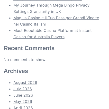
My Journey Through Mega Bingo Privacy
Settings Granularity in UK
Magius Casino – Il Tuo Pass per Grandi Vincite
nei Casinò Italiani
Most Reputable Casino Platform at Instant
Casino for Australia Players
Recent Comments
No comments to show.
Archives
August 2026
July 2026
June 2026
May 2026
April 2026