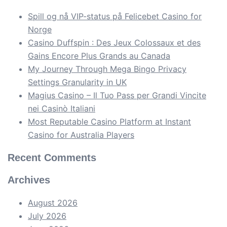
Spill og nå VIP-status på Felicebet Casino for
Norge
Casino Duffspin : Des Jeux Colossaux et des
Gains Encore Plus Grands au Canada
My Journey Through Mega Bingo Privacy
Settings Granularity in UK
Magius Casino – Il Tuo Pass per Grandi Vincite
nei Casinò Italiani
Most Reputable Casino Platform at Instant
Casino for Australia Players
Recent Comments
Archives
August 2026
July 2026