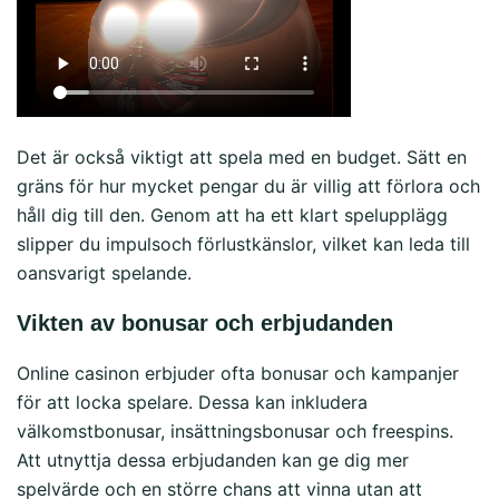
Det är också viktigt att spela med en budget. Sätt en
gräns för hur mycket pengar du är villig att förlora och
håll dig till den. Genom att ha ett klart spelupplägg
slipper du impulsoch förlustkänslor, vilket kan leda till
oansvarigt spelande.
Vikten av bonusar och erbjudanden
Online casinon erbjuder ofta bonusar och kampanjer
för att locka spelare. Dessa kan inkludera
välkomstbonusar, insättningsbonusar och freespins.
Att utnyttja dessa erbjudanden kan ge dig mer
spelvärde och en större chans att vinna utan att