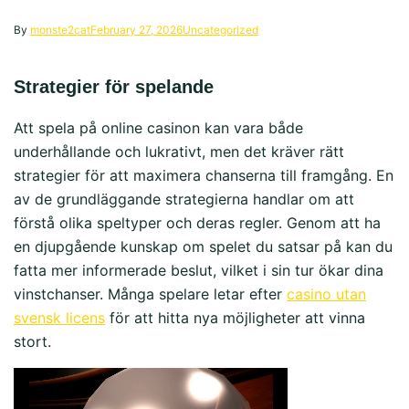
By
monste2cat
February 27, 2026
Uncategorized
Strategier för spelande
Att spela på online casinon kan vara både
underhållande och lukrativt, men det kräver rätt
strategier för att maximera chanserna till framgång. En
av de grundläggande strategierna handlar om att
förstå olika speltyper och deras regler. Genom att ha
en djupgående kunskap om spelet du satsar på kan du
fatta mer informerade beslut, vilket i sin tur ökar dina
vinstchanser. Många spelare letar efter
casino utan
svensk licens
för att hitta nya möjligheter att vinna
stort.