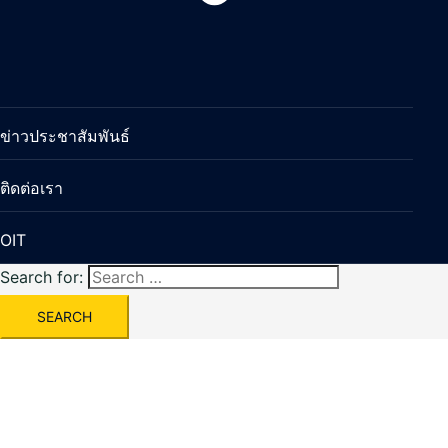
ข่าวประชาสัมพันธ์
ติดต่อเรา
OIT
Search for: