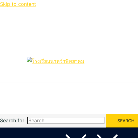
Skip to content
Search for:
หน้าแรก
ฝ่ายบริหาร
บุคลากร
กลุ่มงาน
ข่าวป