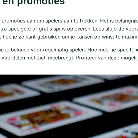
 en promoties
 promoties aan om spelers aan te trekken. Het is belangri
tra speelgeld of gratis spins opleveren. Lees altijd de voo
 hoe je ze kunt gebruiken om je kansen op winst te maxima
ie je belonen voor regelmatig spelen. Hoe meer je speelt, h
a voordelen met zich meebrengt. Profiteer van deze mogel