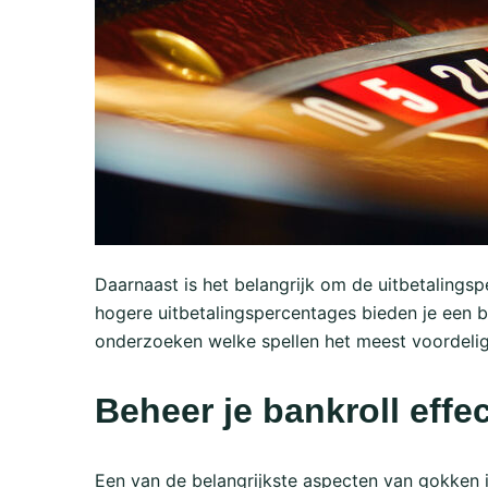
Daarnaast is het belangrijk om de uitbetalingsp
hogere uitbetalingspercentages bieden je een b
onderzoeken welke spellen het meest voordelig 
Beheer je bankroll effec
Een van de belangrijkste aspecten van gokken is