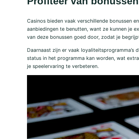
Profiteer van bonussen
Casinos bieden vaak verschillende bonussen en
aanbiedingen te benutten, want ze kunnen je ex
van deze bonussen goed door, zodat je begrijpt
Daarnaast zijn er vaak loyaliteitsprogramma’s d
status in het programma kan worden, wat extr
je speelervaring te verbeteren.