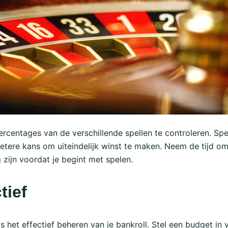
ercentages van de verschillende spellen te controleren. Spe
etere kans om uiteindelijk winst te maken. Neem de tijd om
zijn voordat je begint met spelen.
tief
 het effectief beheren van je bankroll. Stel een budget in 