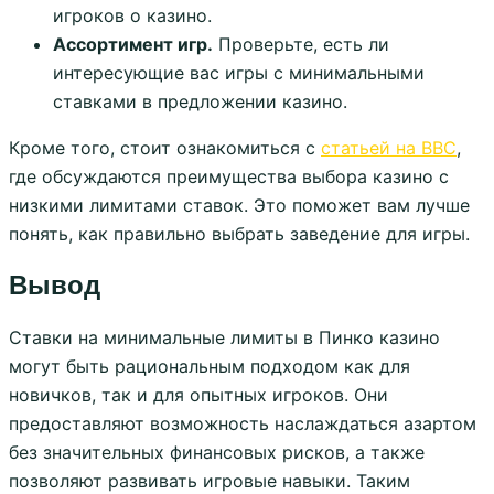
игроков о казино.
Ассортимент игр.
Проверьте, есть ли
интересующие вас игры с минимальными
ставками в предложении казино.
Кроме того, стоит ознакомиться с
статьей на BBC
,
где обсуждаются преимущества выбора казино с
низкими лимитами ставок. Это поможет вам лучше
понять, как правильно выбрать заведение для игры.
Вывод
Ставки на минимальные лимиты в Пинко казино
могут быть рациональным подходом как для
новичков, так и для опытных игроков. Они
предоставляют возможность наслаждаться азартом
без значительных финансовых рисков, а также
позволяют развивать игровые навыки. Таким