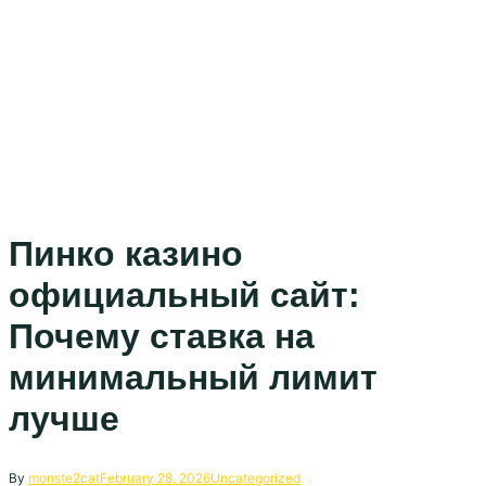
Пинко казино
официальный сайт:
Почему ставка на
минимальный лимит
лучше
By
monste2cat
February 28, 2026
Uncategorized