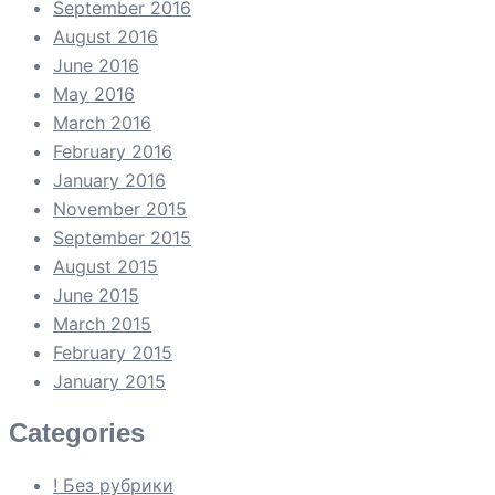
September 2016
August 2016
June 2016
May 2016
March 2016
February 2016
January 2016
November 2015
September 2015
August 2015
June 2015
March 2015
February 2015
January 2015
Categories
! Без рубрики