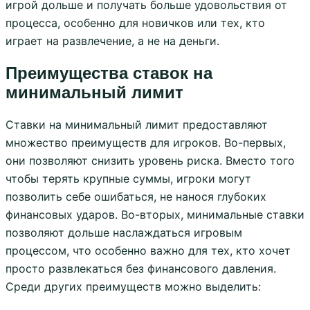
игрой дольше и получать больше удовольствия от
процесса, особенно для новичков или тех, кто
играет на развлечение, а не на деньги.
Преимущества ставок на
минимальный лимит
Ставки на минимальный лимит предоставляют
множество преимуществ для игроков. Во-первых,
они позволяют снизить уровень риска. Вместо того
чтобы терять крупные суммы, игроки могут
позволить себе ошибаться, не нанося глубоких
финансовых ударов. Во-вторых, минимальные ставки
позволяют дольше наслаждаться игровым
процессом, что особенно важно для тех, кто хочет
просто развлекаться без финансового давления.
Среди других преимуществ можно выделить: