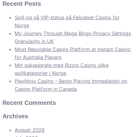
Recent Posts
Spill og nå VIP-status på Felicebet Casino for
Norge
My Journey Through Mega Bingo Privacy Settings
Granularity in UK
Most Reputable Casino Platform at Instant Casino
for Australia Players
Min suksessrate med Rizzio Casino ulike
spillkategorier i Norge
PlayMojo Casino – Begin Playing Immediately on
Casino Platform in Canada
Recent Comments
Archives
August 2026