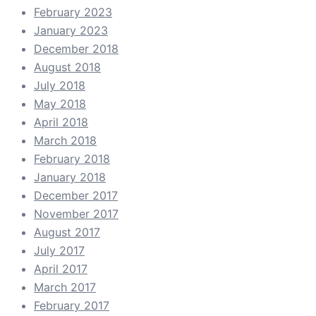
February 2023
January 2023
December 2018
August 2018
July 2018
May 2018
April 2018
March 2018
February 2018
January 2018
December 2017
November 2017
August 2017
July 2017
April 2017
March 2017
February 2017