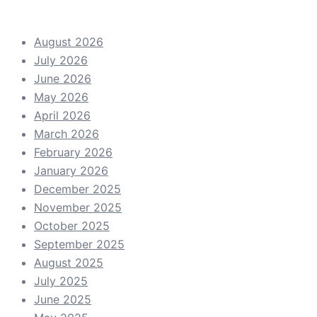
August 2026
July 2026
June 2026
May 2026
April 2026
March 2026
February 2026
January 2026
December 2025
November 2025
October 2025
September 2025
August 2025
July 2025
June 2025