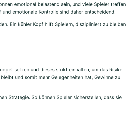
önnen emotional belastend sein, und viele Spieler treffen
f und emotionale Kontrolle sind daher entscheidend.
 Ein kühler Kopf hilft Spielern, diszipliniert zu bleiben
Budget setzen und dieses strikt einhalten, um das Risiko
l bleibt und somit mehr Gelegenheiten hat, Gewinne zu
n Strategie. So können Spieler sicherstellen, dass sie