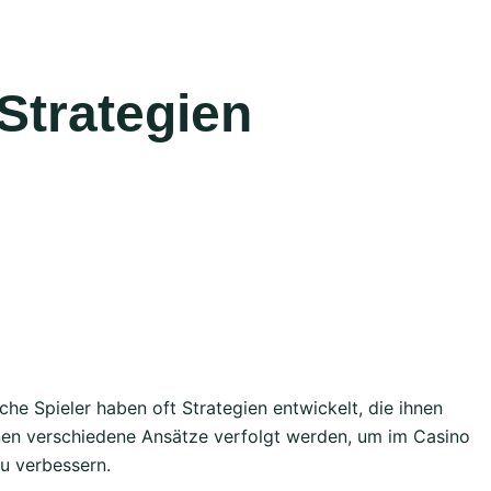
Strategien
he Spieler haben oft Strategien entwickelt, die ihnen
nnen verschiedene Ansätze verfolgt werden, um im Casino
u verbessern.