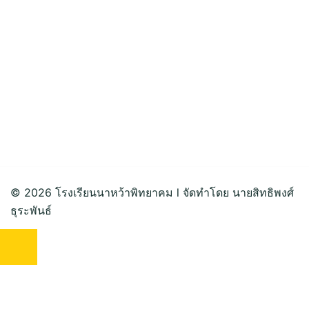
© 2026 โรงเรียนนาหว้าพิทยาคม l จัดทำโดย นายสิทธิพงศ์
ธุระพันธ์