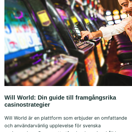
Will World: Din guide till framgångsrika
casinostrategier
Will World är en plattform som erbjuder en omfattande
och användarvänlig upplevelse för svenska