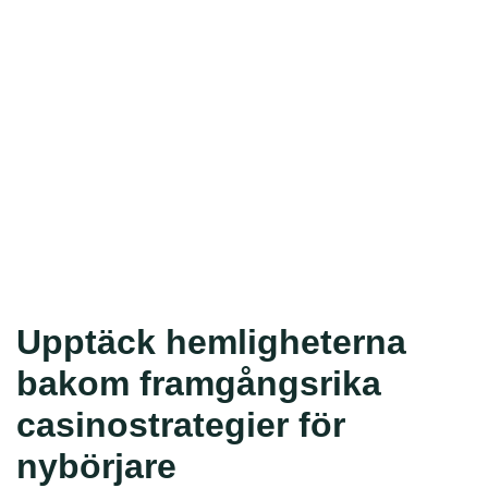
Upptäck hemligheterna
bakom framgångsrika
casinostrategier för
nybörjare