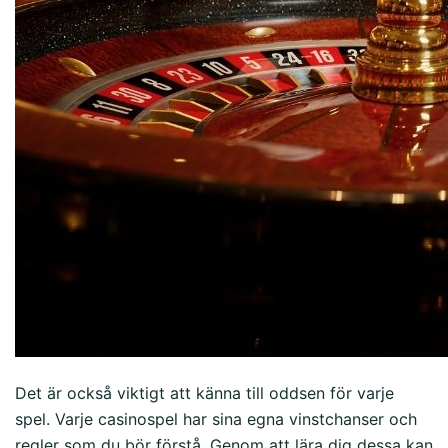
Det är också viktigt att känna till oddsen för varje
spel. Varje casinospel har sina egna vinstchanser och
regler som du bör förstå. Genom att lära dig dessa kan