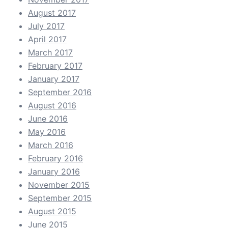
August 2017
July 2017
April 2017
March 2017
February 2017
January 2017
September 2016
August 2016
June 2016
May 2016
March 2016
February 2016
January 2016
November 2015
September 2015
August 2015
June 2015