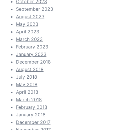
October 2023
September 2023
August 2023
May 2023
April 2023
March 2023
February 2023
January 2023
December 2018
August 2018
July 2018
May 2018
April 2018
March 2018
February 2018
January 2018
December 2017
November 2017