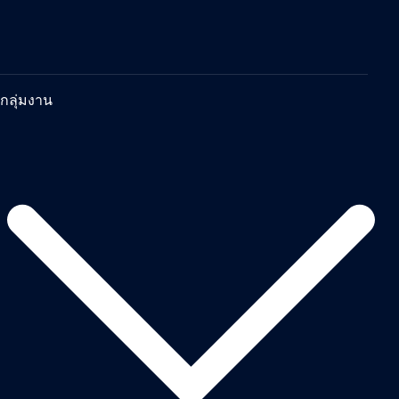
กลุ่มงาน