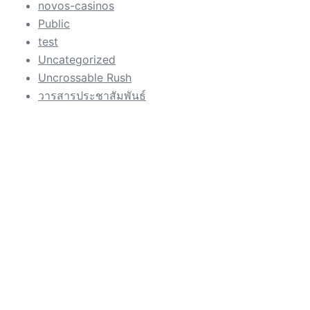
novos-casinos
Public
test
Uncategorized
Uncrossable Rush
วารสารประชาสัมพันธ์