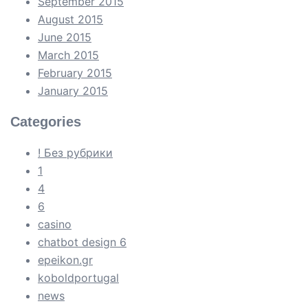
September 2015
August 2015
June 2015
March 2015
February 2015
January 2015
Categories
! Без рубрики
1
4
6
casino
chatbot design 6
epeikon.gr
koboldportugal
news