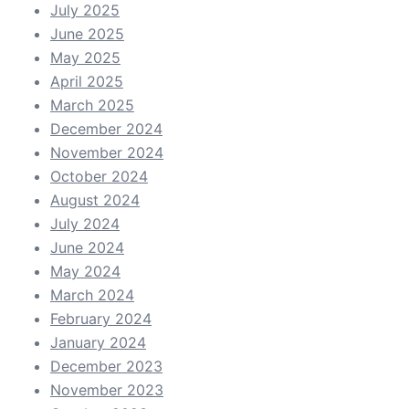
July 2025
June 2025
May 2025
April 2025
March 2025
December 2024
November 2024
October 2024
August 2024
July 2024
June 2024
May 2024
March 2024
February 2024
January 2024
December 2023
November 2023