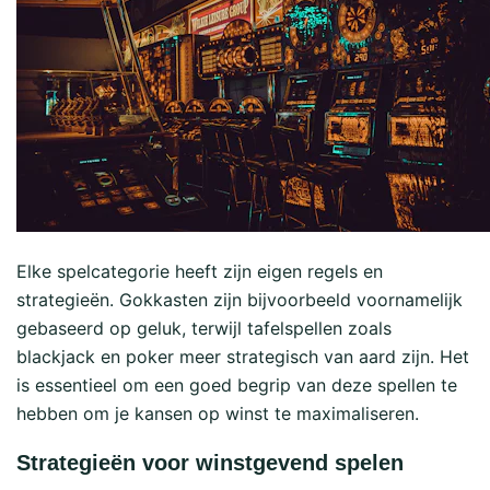
Elke spelcategorie heeft zijn eigen regels en
strategieën. Gokkasten zijn bijvoorbeeld voornamelijk
gebaseerd op geluk, terwijl tafelspellen zoals
blackjack en poker meer strategisch van aard zijn. Het
is essentieel om een goed begrip van deze spellen te
hebben om je kansen op winst te maximaliseren.
Strategieën voor winstgevend spelen