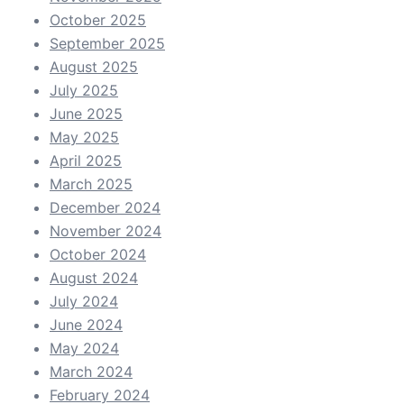
October 2025
September 2025
August 2025
July 2025
June 2025
May 2025
April 2025
March 2025
December 2024
November 2024
October 2024
August 2024
July 2024
June 2024
May 2024
March 2024
February 2024