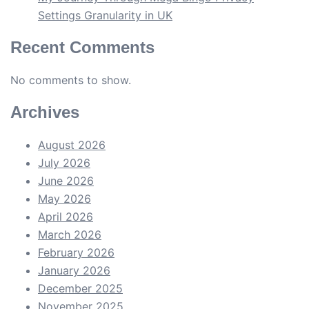
Settings Granularity in UK
Recent Comments
No comments to show.
Archives
August 2026
July 2026
June 2026
May 2026
April 2026
March 2026
February 2026
January 2026
December 2025
November 2025