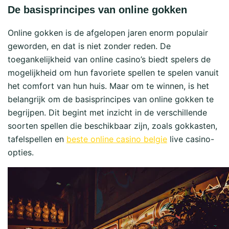
De basisprincipes van online gokken
Online gokken is de afgelopen jaren enorm populair
geworden, en dat is niet zonder reden. De
toegankelijkheid van online casino’s biedt spelers de
mogelijkheid om hun favoriete spellen te spelen vanuit
het comfort van hun huis. Maar om te winnen, is het
belangrijk om de basisprincipes van online gokken te
begrijpen. Dit begint met inzicht in de verschillende
soorten spellen die beschikbaar zijn, zoals gokkasten,
tafelspellen en
beste online casino belgie
live casino-
opties.