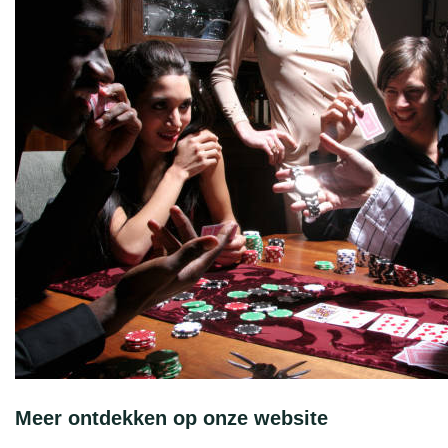
Meer ontdekken op onze website