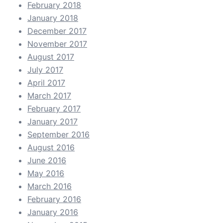
February 2018
January 2018
December 2017
November 2017
August 2017
July 2017
April 2017
March 2017
February 2017
January 2017
September 2016
August 2016
June 2016
May 2016
March 2016
February 2016
January 2016