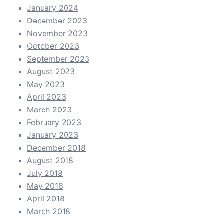
January 2024
December 2023
November 2023
October 2023
September 2023
August 2023
May 2023
April 2023
March 2023
February 2023
January 2023
December 2018
August 2018
July 2018
May 2018
April 2018
March 2018