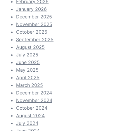
February 2026
January 2026
December 2025
November 2025
October 2025
September 2025
August 2025
July 2025
June 2025
May 2025
April 2025
March 2025
December 2024
November 2024
October 2024
August 2024
July 2024
June 2024