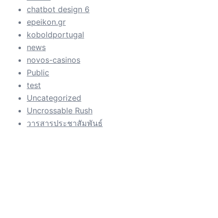
chatbot design 6
epeikon.gr
koboldportugal
news
novos-casinos
Public
test
Uncategorized
Uncrossable Rush
วารสารประชาสัมพันธ์