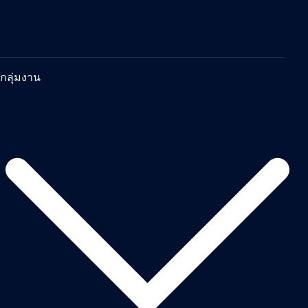
กลุ่มงาน