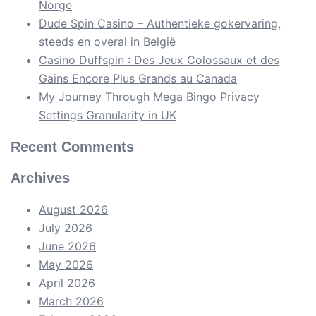
Norge
Dude Spin Casino – Authentieke gokervaring,
steeds en overal in België
Casino Duffspin : Des Jeux Colossaux et des
Gains Encore Plus Grands au Canada
My Journey Through Mega Bingo Privacy
Settings Granularity in UK
Recent Comments
Archives
August 2026
July 2026
June 2026
May 2026
April 2026
March 2026