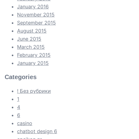
January 2016
November 2015
September 2015
August 2015
June 2015
March 2015
February 2015
January 2015
Categories
! Без рубрики
1
4
6
casino
chatbot design 6