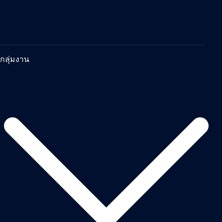
กลุ่มงาน