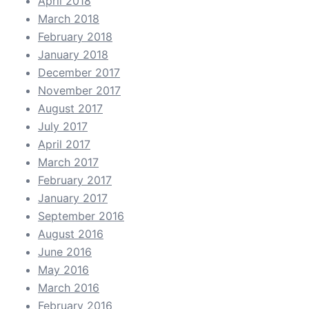
April 2018
March 2018
February 2018
January 2018
December 2017
November 2017
August 2017
July 2017
April 2017
March 2017
February 2017
January 2017
September 2016
August 2016
June 2016
May 2016
March 2016
February 2016