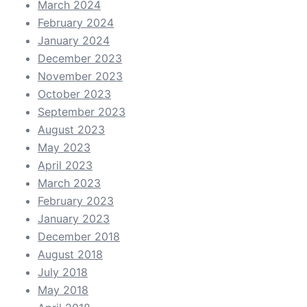
March 2024
February 2024
January 2024
December 2023
November 2023
October 2023
September 2023
August 2023
May 2023
April 2023
March 2023
February 2023
January 2023
December 2018
August 2018
July 2018
May 2018