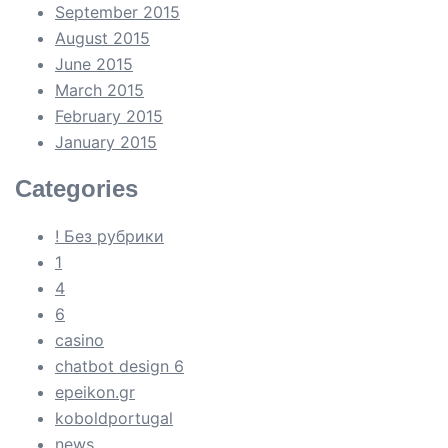
September 2015
August 2015
June 2015
March 2015
February 2015
January 2015
Categories
! Без рубрики
1
4
6
casino
chatbot design 6
epeikon.gr
koboldportugal
news