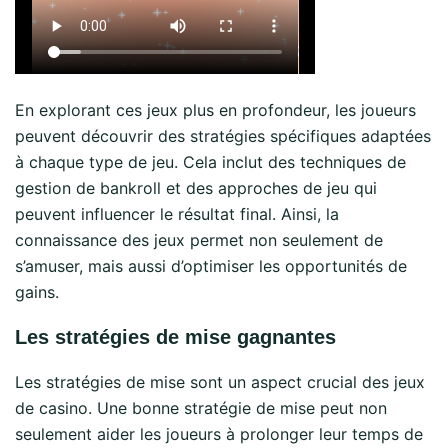
En explorant ces jeux plus en profondeur, les joueurs
peuvent découvrir des stratégies spécifiques adaptées
à chaque type de jeu. Cela inclut des techniques de
gestion de bankroll et des approches de jeu qui
peuvent influencer le résultat final. Ainsi, la
connaissance des jeux permet non seulement de
s’amuser, mais aussi d’optimiser les opportunités de
gains.
Les stratégies de mise gagnantes
Les stratégies de mise sont un aspect crucial des jeux
de casino. Une bonne stratégie de mise peut non
seulement aider les joueurs à prolonger leur temps de