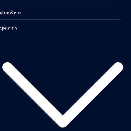
ฝ่ายบริหาร
บุคลากร