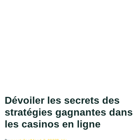
Dévoiler les secrets des
stratégies gagnantes dans
les casinos en ligne