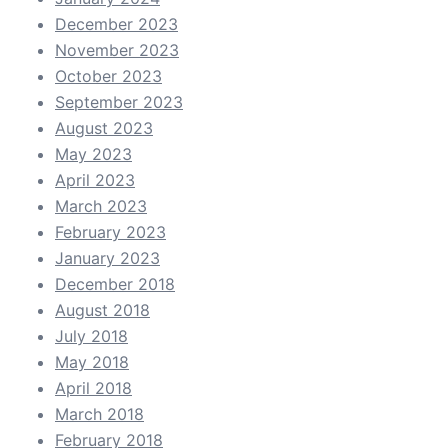
December 2023
November 2023
October 2023
September 2023
August 2023
May 2023
April 2023
March 2023
February 2023
January 2023
December 2018
August 2018
July 2018
May 2018
April 2018
March 2018
February 2018