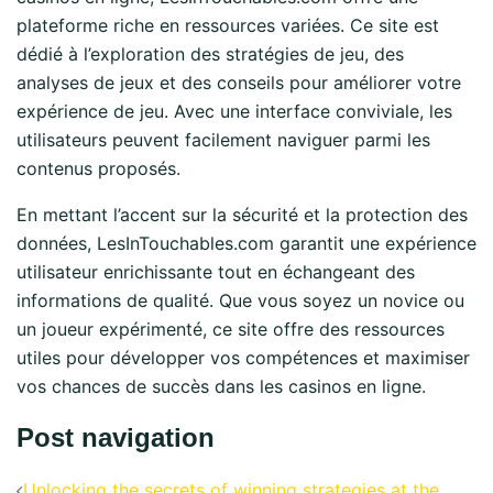
plateforme riche en ressources variées. Ce site est
dédié à l’exploration des stratégies de jeu, des
analyses de jeux et des conseils pour améliorer votre
expérience de jeu. Avec une interface conviviale, les
utilisateurs peuvent facilement naviguer parmi les
contenus proposés.
En mettant l’accent sur la sécurité et la protection des
données, LesInTouchables.com garantit une expérience
utilisateur enrichissante tout en échangeant des
informations de qualité. Que vous soyez un novice ou
un joueur expérimenté, ce site offre des ressources
utiles pour développer vos compétences et maximiser
vos chances de succès dans les casinos en ligne.
Post navigation
Unlocking the secrets of winning strategies at the