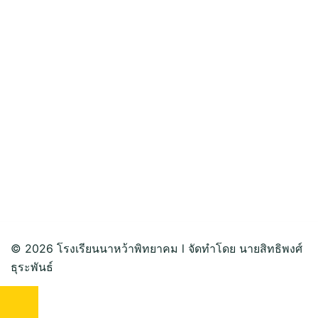
© 2026 โรงเรียนนาหว้าพิทยาคม l จัดทำโดย นายสิทธิพงศ์
ธุระพันธ์