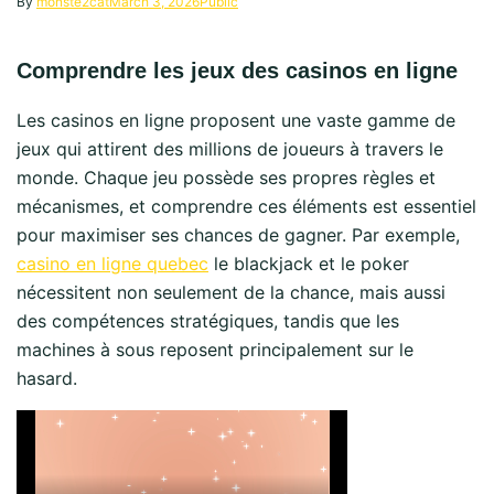
By
monste2cat
March 3, 2026
Public
Comprendre les jeux des casinos en ligne
Les casinos en ligne proposent une vaste gamme de
jeux qui attirent des millions de joueurs à travers le
monde. Chaque jeu possède ses propres règles et
mécanismes, et comprendre ces éléments est essentiel
pour maximiser ses chances de gagner. Par exemple,
casino en ligne quebec
le blackjack et le poker
nécessitent non seulement de la chance, mais aussi
des compétences stratégiques, tandis que les
machines à sous reposent principalement sur le
hasard.