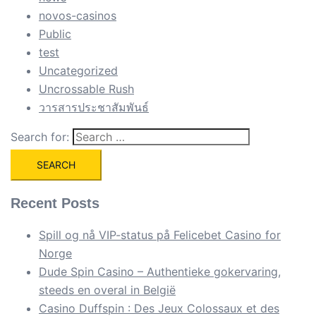
novos-casinos
Public
test
Uncategorized
Uncrossable Rush
วารสารประชาสัมพันธ์
Search for:
Recent Posts
Spill og nå VIP-status på Felicebet Casino for
Norge
Dude Spin Casino – Authentieke gokervaring,
steeds en overal in België
Casino Duffspin : Des Jeux Colossaux et des