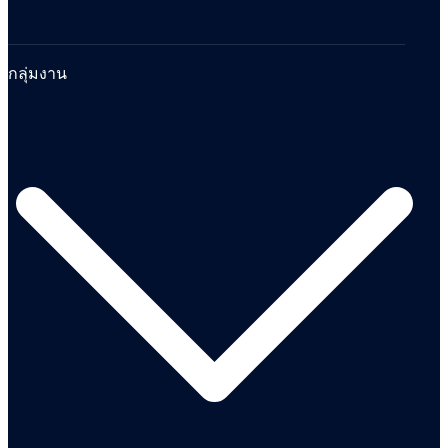
กลุ่มงาน