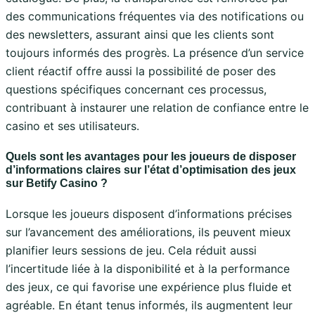
des communications fréquentes via des notifications ou
des newsletters, assurant ainsi que les clients sont
toujours informés des progrès. La présence d’un service
client réactif offre aussi la possibilité de poser des
questions spécifiques concernant ces processus,
contribuant à instaurer une relation de confiance entre le
casino et ses utilisateurs.
Quels sont les avantages pour les joueurs de disposer
d’informations claires sur l’état d’optimisation des jeux
sur Betify Casino ?
Lorsque les joueurs disposent d’informations précises
sur l’avancement des améliorations, ils peuvent mieux
planifier leurs sessions de jeu. Cela réduit aussi
l’incertitude liée à la disponibilité et à la performance
des jeux, ce qui favorise une expérience plus fluide et
agréable. En étant tenus informés, ils augmentent leur