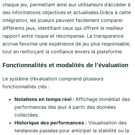
chaque jeu, permettant ainsi aux utilisateurs d’accéder à
des informations objectives et actualisées.Grâce à cette
intégration, les joueurs peuvent facilement comparer
différents jeux, identifiant ceux qui offrent le meilleur
rapport entre risque et récompense. La transparence
accrue favorise une expérience de jeu plus responsable,
tout en renforçant la confiance envers la plateforme.
Fonctionnalités et modalités de l’évaluation
Le système d’évaluation comprend plusieurs
fonctionnalités clés :
Notations en temps réel :
Affichage immédiat des
performances des jeux à partir des données
collectées.
Historique des performances :
Visualisation des
tendances passées pour anticiper la stabilité ou la