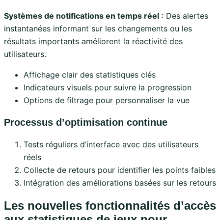
Systèmes de notifications en temps réel
: Des alertes
instantanées informant sur les changements ou les
résultats importants améliorent la réactivité des
utilisateurs.
Affichage clair des statistiques clés
Indicateurs visuels pour suivre la progression
Options de filtrage pour personnaliser la vue
Processus d’optimisation continue
Tests réguliers d’interface avec des utilisateurs
réels
Collecte de retours pour identifier les points faibles
Intégration des améliorations basées sur les retours
Les nouvelles fonctionnalités d’accès
aux statistiques de jeux pour