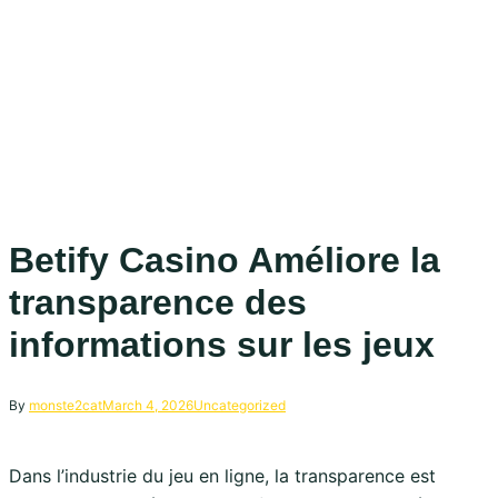
Betify Casino Améliore la
transparence des
informations sur les jeux
By
monste2cat
March 4, 2026
Uncategorized
Dans l’industrie du jeu en ligne, la transparence est