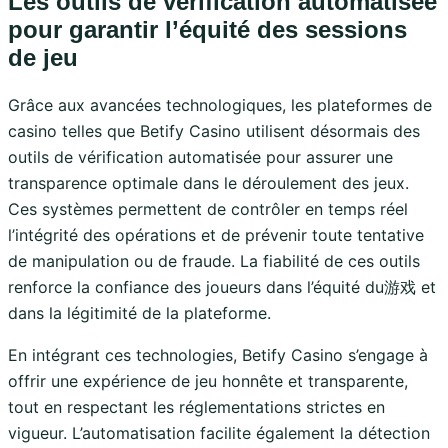
Les outils de vérification automatisée
pour garantir l’équité des sessions
de jeu
Grâce aux avancées technologiques, les plateformes de
casino telles que Betify Casino utilisent désormais des
outils de vérification automatisée pour assurer une
transparence optimale dans le déroulement des jeux.
Ces systèmes permettent de contrôler en temps réel
l’intégrité des opérations et de prévenir toute tentative
de manipulation ou de fraude. La fiabilité de ces outils
renforce la confiance des joueurs dans l’équité du游戏 et
dans la légitimité de la plateforme.
En intégrant ces technologies, Betify Casino s’engage à
offrir une expérience de jeu honnête et transparente,
tout en respectant les réglementations strictes en
vigueur. L’automatisation facilite également la détection