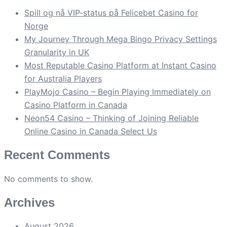
Spill og nå VIP-status på Felicebet Casino for
Norge
My Journey Through Mega Bingo Privacy Settings
Granularity in UK
Most Reputable Casino Platform at Instant Casino
for Australia Players
PlayMojo Casino – Begin Playing Immediately on
Casino Platform in Canada
Neon54 Casino – Thinking of Joining Reliable
Online Casino in Canada Select Us
Recent Comments
No comments to show.
Archives
August 2026