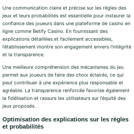
Une communication claire et précise sur les règles des
jeux et leurs probabilités est essentielle pour instaurer la
confiance des joueurs dans une plateforme de casino en
ligne comme Betify Casino. En fournissant des
explications détaillées et facilement accessibles,
l’établissement montre son engagement envers l’intégrité
et la transparence.
Une meilleure compréhension des mécanismes du jeu
permet aux joueurs de faire des choix éclairés, ce qui
peut contribuer à une expérience plus responsable et
agréable. La transparence renforcée favorise également
la fidélisation et rassure les utilisateurs sur l’équité des
jeux proposés.
Optimisation des explications sur les règles
et probabilités