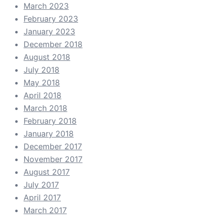
March 2023
February 2023
January 2023
December 2018
August 2018
July 2018
May 2018
April 2018
March 2018
February 2018
January 2018
December 2017
November 2017
August 2017
July 2017
April 2017
March 2017