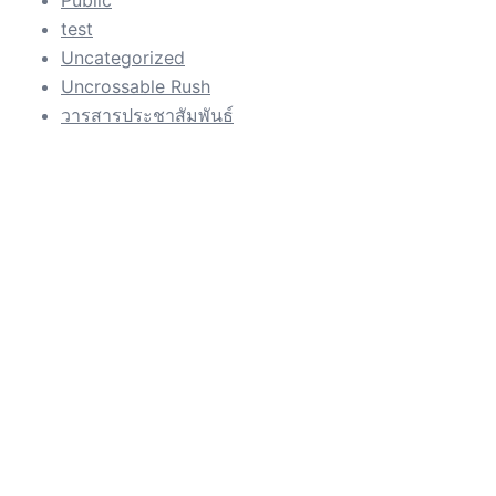
test
Uncategorized
Uncrossable Rush
วารสารประชาสัมพันธ์