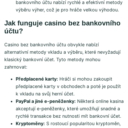
bankovního účtu nabízí rychlé a efektivní metody
výběru výher, což je pro hráče velkou výhodou.
Jak funguje casino bez bankovního
účtu?
Casino bez bankovního účtu obvykle nabízí
alternativní metody vkladu a výběru, které nevyžadují
klasický bankovní účet. Tyto metody mohou
zahrnovat:
Předplacené karty:
Hráči si mohou zakoupit
předplacené karty v obchodech a poté je použít
k vkladu na svůj herní účet.
PayPal a jiné e-peněženky:
Některá online kasina
akceptují e-peněženky, které umožňují snadné a
rychlé transakce bez nutnosti mít bankovní účet.
Kryptoměny:
S rostoucí popularitou kryptoměn,