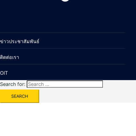
ข่าวประชาสัมพันธ์
ติดต่อเรา
OIT
Search for: