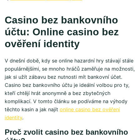
Casino bez bankovního
účtu: Online casino bez
ověření identity
V dnešní době, kdy se online hazardní hry stávají stále
populárnějšími, se mnoho hráčů zaměřuje na možnosti,
jak si užít zábavu bez nutnosti mít bankovní účet.
Casino bez bankovního účtu je ideální volbou pro ty,
kteří chtějí hrát anonymně a bez zbytečných
komplikací. V tomto článku se podíváme na výhody
těchto kasin a jak najít
online casino bez ověření
identity
.
Proč zvolit casino bez bankovního