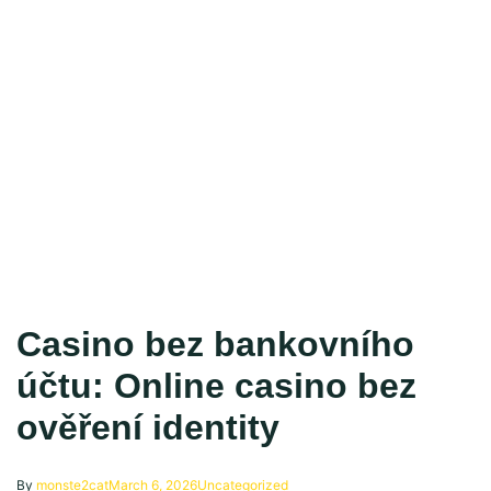
Casino bez bankovního
účtu: Online casino bez
ověření identity
By
monste2cat
March 6, 2026
Uncategorized