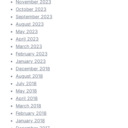
November 2023
October 2023
September 2023
August 2023
May 2023
April 2023
March 2023
February 2023
January 2023
December 2018
August 2018
July 2018
May 2018
April 2018
March 2018
February 2018
January 2018
December 2017