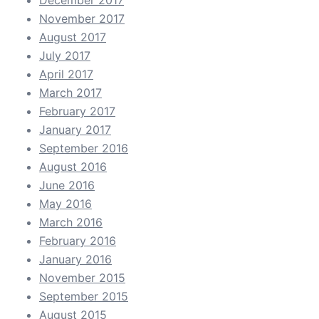
November 2017
August 2017
July 2017
April 2017
March 2017
February 2017
January 2017
September 2016
August 2016
June 2016
May 2016
March 2016
February 2016
January 2016
November 2015
September 2015
August 2015