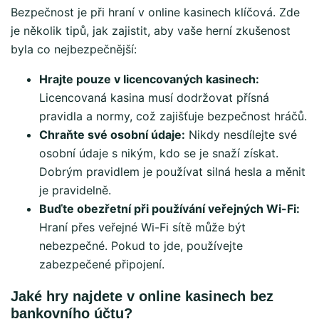
Bezpečnost je při hraní v online kasinech klíčová. Zde
je několik tipů, jak zajistit, aby vaše herní zkušenost
byla co nejbezpečnější:
Hrajte pouze v licencovaných kasinech:
Licencovaná kasina musí dodržovat přísná
pravidla a normy, což zajišťuje bezpečnost hráčů.
Chraňte své osobní údaje:
Nikdy nesdílejte své
osobní údaje s nikým, kdo se je snaží získat.
Dobrým pravidlem je používat silná hesla a měnit
je pravidelně.
Buďte obezřetní při používání veřejných Wi-Fi:
Hraní přes veřejné Wi-Fi sítě může být
nebezpečné. Pokud to jde, používejte
zabezpečené připojení.
Jaké hry najdete v online kasinech bez
bankovního účtu?