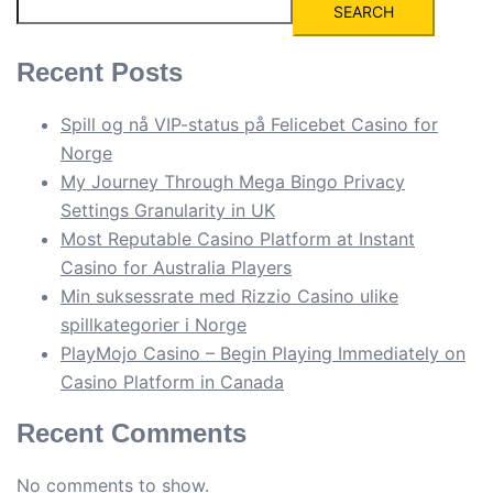
SEARCH
Recent Posts
Spill og nå VIP-status på Felicebet Casino for
Norge
My Journey Through Mega Bingo Privacy
Settings Granularity in UK
Most Reputable Casino Platform at Instant
Casino for Australia Players
Min suksessrate med Rizzio Casino ulike
spillkategorier i Norge
PlayMojo Casino – Begin Playing Immediately on
Casino Platform in Canada
Recent Comments
No comments to show.