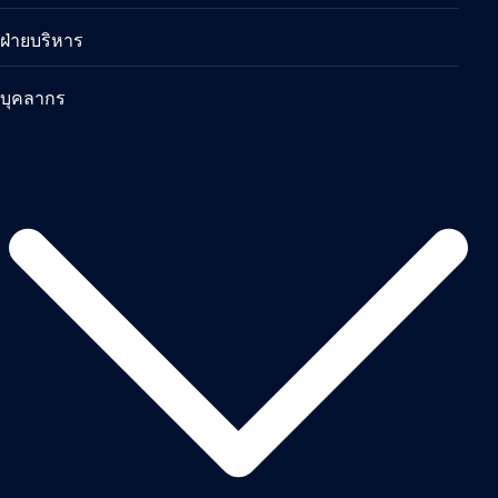
ฝ่ายบริหาร
บุคลากร