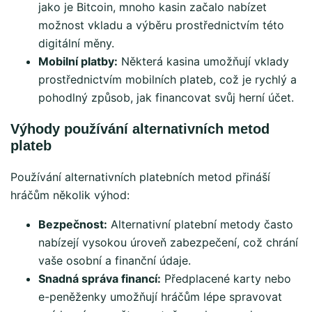
jako je Bitcoin, mnoho kasin začalo nabízet
možnost vkladu a výběru prostřednictvím této
digitální měny.
Mobilní platby:
Některá kasina umožňují vklady
prostřednictvím mobilních plateb, což je rychlý a
pohodlný způsob, jak financovat svůj herní účet.
Výhody používání alternativních metod
plateb
Používání alternativních platebních metod přináší
hráčům několik výhod:
Bezpečnost:
Alternativní platební metody často
nabízejí vysokou úroveň zabezpečení, což chrání
vaše osobní a finanční údaje.
Snadná správa financí:
Předplacené karty nebo
e-peněženky umožňují hráčům lépe spravovat