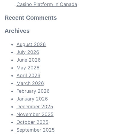
Casino Platform in Canada
Recent Comments
Archives
August 2026
July 2026
June 2026
May 2026
April 2026
March 2026
February 2026
January 2026
December 2025
November 2025
October 2025
September 2025