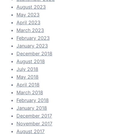
August 2023
May 2023
April 2023
March 2023
February 2023
January 2023
December 2018
August 2018
July 2018
May 2018
April 2018
March 2018
February 2018
January 2018
December 2017
November 2017
August 2017