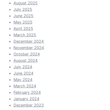
August 2025
July 2025
June 2025
May 2025
April 2025
March 2025
December 2024
November 2024
October 2024
August 2024
July 2024
June 2024
May 2024
March 2024
February 2024
January 2024
December 2023