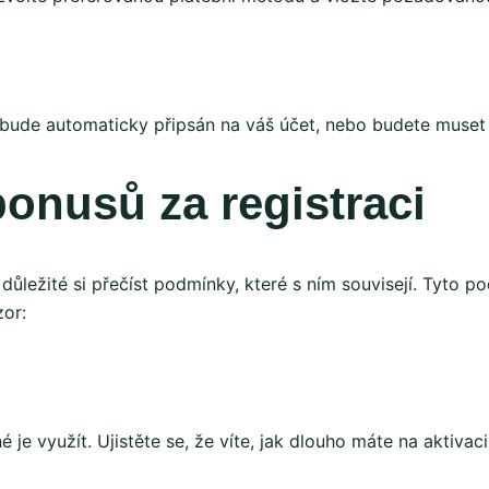
 bude automaticky připsán na váš účet, nebo budete muset
onusů za registraci
 důležité si přečíst podmínky, které s ním souvisejí. Tyto p
zor:
e využít. Ujistěte se, že víte, jak dlouho máte na aktivaci