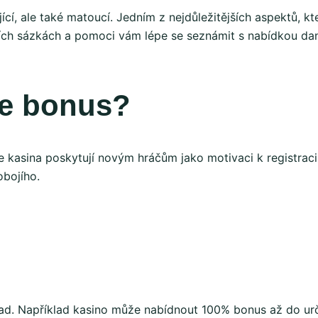
cí, ale také matoucí. Jedním z nejdůležitějších aspektů, kt
ch sázkách a pomoci vám lépe se seznámit s nabídkou dan
ce bonus?
ine kasina poskytují novým hráčům jako motivaci k registra
bojího.
klad. Například kasino může nabídnout 100% bonus až do urč