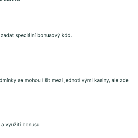
 zadat speciální bonusový kód.
odmínky se mohou lišit mezi jednotlivými kasiny, ale zde
 a využití bonusu.