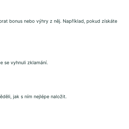
rat bonus nebo výhry z něj. Například, pokud získáte
te se vyhnuli zklamání.
ěli, jak s ním nejlépe naložit.