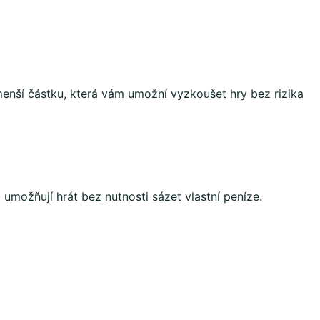
 menší částku, která vám umožní vyzkoušet hry bez rizika
umožňují hrát bez nutnosti sázet vlastní peníze.