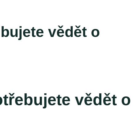
bujete vědět o
třebujete vědět o