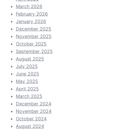
March 2026
February 2026
January 2026
December 2025
November 2025
October 2025
September 2025
August 2025
July 2025
June 2025
May 2025
April 2025
March 2025
December 2024
November 2024
October 2024
August 2024