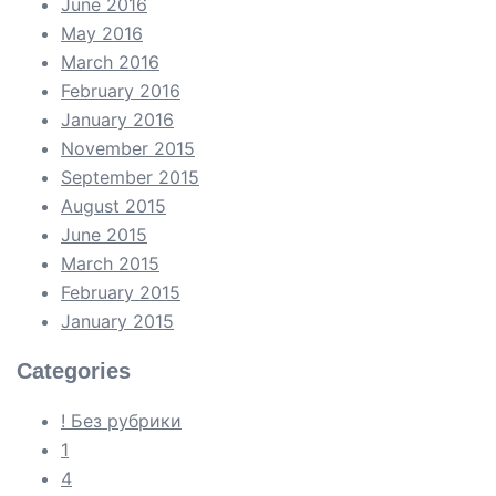
June 2016
May 2016
March 2016
February 2016
January 2016
November 2015
September 2015
August 2015
June 2015
March 2015
February 2015
January 2015
Categories
! Без рубрики
1
4