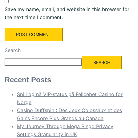
Save my name, email, and website in this browser for
the next time I comment.
Search
SEARCH
Recent Posts
Spill og nå VIP-status på Felicebet Casino for
Norge
Casino Duffspin : Des Jeux Colossaux et des
Gains Encore Plus Grands au Canada
My Journey Through Mega Bingo Privacy
Settings Granularity in UK