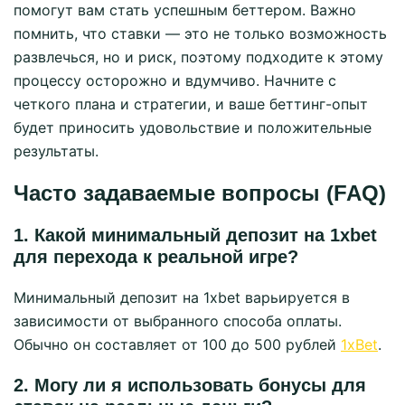
помогут вам стать успешным беттером. Важно
помнить, что ставки — это не только возможность
развлечься, но и риск, поэтому подходите к этому
процессу осторожно и вдумчиво. Начните с
четкого плана и стратегии, и ваше беттинг-опыт
будет приносить удовольствие и положительные
результаты.
Часто задаваемые вопросы (FAQ)
1. Какой минимальный депозит на 1xbet
для перехода к реальной игре?
Минимальный депозит на 1xbet варьируется в
зависимости от выбранного способа оплаты.
Обычно он составляет от 100 до 500 рублей
1xBet
.
2. Могу ли я использовать бонусы для