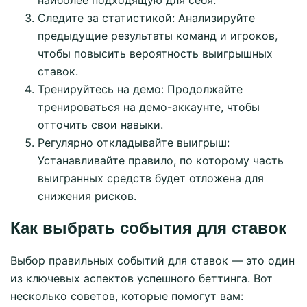
Следите за статистикой: Анализируйте
предыдущие результаты команд и игроков,
чтобы повысить вероятность выигрышных
ставок.
Тренируйтесь на демо: Продолжайте
тренироваться на демо-аккаунте, чтобы
отточить свои навыки.
Регулярно откладывайте выигрыш:
Устанавливайте правило, по которому часть
выигранных средств будет отложена для
снижения рисков.
Как выбрать события для ставок
Выбор правильных событий для ставок — это один
из ключевых аспектов успешного беттинга. Вот
несколько советов, которые помогут вам: