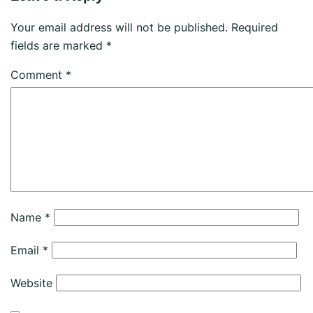
Your email address will not be published.
Required
fields are marked
*
Comment
*
Name
*
Email
*
Website