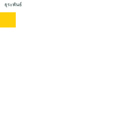
ธุระพันธ์