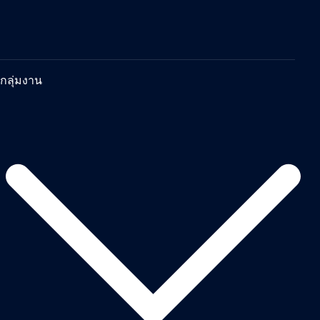
กลุ่มงาน