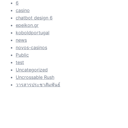
6
casino
chatbot design 6
epeikon.gr
koboldportugal
news
novos-casinos
Public
test
Uncategorized
Uncrossable Rush
วารสารประชาสัมพันธ์