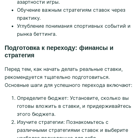
азартности игры.
Обучение важным стратегиям ставок через
практику.
Углубление понимания спортивных событий и
рынка беттинга.
Подготовка к переходу: финансы и
стратегия
Перед тем, как начать делать реальные ставки,
рекомендуется тщательно подготовиться.
Основные шаги для успешного перехода включают:
Определите бюджет: Установите, сколько вы
готовы вложить в ставки, и придерживайтесь
этого бюджета.
Изучите стратегии: Познакомьтесь с
различными стратегиями ставок и выберите
наиболее подходящую для себя.