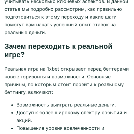
учитывать несколько ключевых аспектов. В данной
статье мы подробно рассмотрим, как правильно
подготовиться к этому переходу и какие шаги
помогут вам начать успешный опыт ставок на
реальные деньги.
Зачем переходить к реальной
игре?
Реальная игра на 1xbet открывает перед беттерами
новые горизонты и возможности. Основные
причины, по которым стоит перейти к реальному
беттингу, включают:
Возможность выиграть реальные деньги.
Доступ к более широкому спектру событий и
акций.
Повышение уровня вовлеченности и