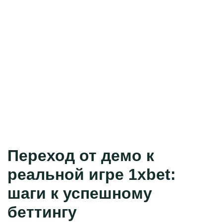
Переход от демо к
реальной игре 1xbet:
шаги к успешному
беттингу