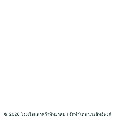
© 2026 โรงเรียนนาหว้าพิทยาคม l จัดทำโดย นายสิทธิพงศ์