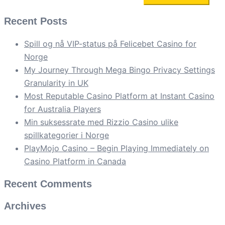
Recent Posts
Spill og nå VIP-status på Felicebet Casino for
Norge
My Journey Through Mega Bingo Privacy Settings
Granularity in UK
Most Reputable Casino Platform at Instant Casino
for Australia Players
Min suksessrate med Rizzio Casino ulike
spillkategorier i Norge
PlayMojo Casino – Begin Playing Immediately on
Casino Platform in Canada
Recent Comments
Archives