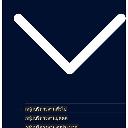
กลุ่มบริหารงานทั่วไป
กลุ่มบริหารงานบุคคล
กลุ่มบริหารงานงบประมาณ