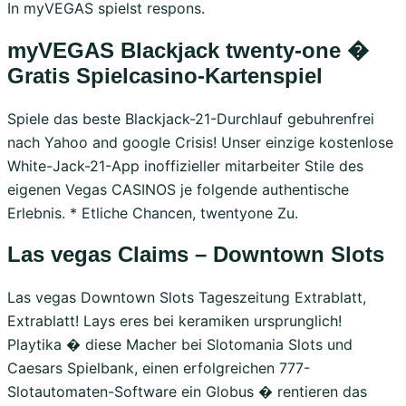
In myVEGAS spielst respons.
myVEGAS Blackjack twenty-one �
Gratis Spielcasino-Kartenspiel
Spiele das beste Blackjack-21-Durchlauf gebuhrenfrei
nach Yahoo and google Crisis! Unser einzige kostenlose
White-Jack-21-App inoffizieller mitarbeiter Stile des
eigenen Vegas CASINOS je folgende authentische
Erlebnis. * Etliche Chancen, twentyone Zu.
Las vegas Claims – Downtown Slots
Las vegas Downtown Slots Tageszeitung Extrablatt,
Extrablatt! Lays eres bei keramiken ursprunglich!
Playtika � diese Macher bei Slotomania Slots und
Caesars Spielbank, einen erfolgreichen 777-
Slotautomaten-Software ein Globus � rentieren das