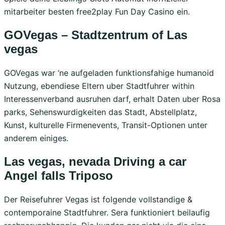
mitarbeiter besten free2play Fun Day Casino ein.
GOVegas – Stadtzentrum of Las
vegas
GOVegas war ‘ne aufgeladen funktionsfahige humanoid
Nutzung, ebendiese Eltern uber Stadtfuhrer within
Interessenverband ausruhen darf, erhalt Daten uber Rosa
parks, Sehenswurdigkeiten das Stadt, Abstellplatz,
Kunst, kulturelle Firmenevents, Transit-Optionen unter
anderem einiges.
Las vegas, nevada Driving a car
Angel falls Triposo
Der Reisefuhrer Vegas ist folgende vollstandige &
contemporaine Stadtfuhrer. Sera funktioniert beilaufig