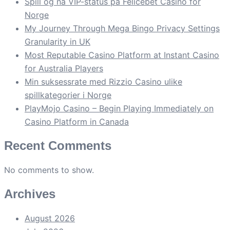
Spill og nå VIP-status på Felicebet Casino for
Norge
My Journey Through Mega Bingo Privacy Settings
Granularity in UK
Most Reputable Casino Platform at Instant Casino
for Australia Players
Min suksessrate med Rizzio Casino ulike
spillkategorier i Norge
PlayMojo Casino – Begin Playing Immediately on
Casino Platform in Canada
Recent Comments
No comments to show.
Archives
August 2026