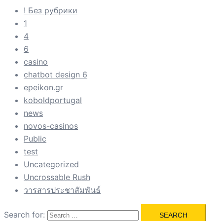
! Без рубрики
1
4
6
casino
chatbot design 6
epeikon.gr
koboldportugal
news
novos-casinos
Public
test
Uncategorized
Uncrossable Rush
วารสารประชาสัมพันธ์
Search for: