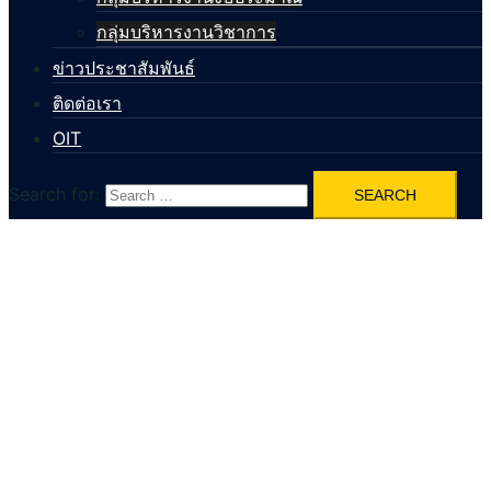
กลุ่มบริหารงานวิชาการ
ข่าวประชาสัมพันธ์
ติดต่อเรา
OIT
Search for: