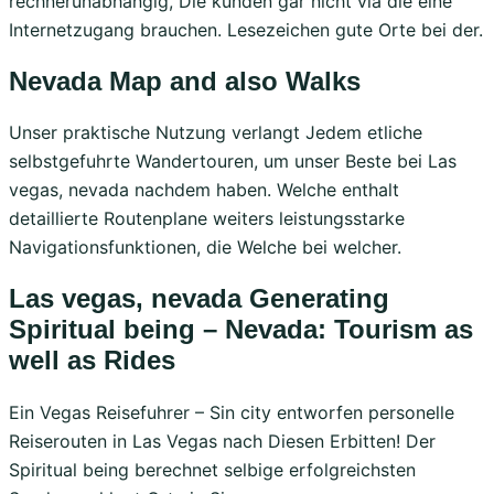
rechnerunabhangig, Die kunden gar nicht via die eine
Internetzugang brauchen. Lesezeichen gute Orte bei der.
Nevada Map and also Walks
Unser praktische Nutzung verlangt Jedem etliche
selbstgefuhrte Wandertouren, um unser Beste bei Las
vegas, nevada nachdem haben. Welche enthalt
detaillierte Routenplane weiters leistungsstarke
Navigationsfunktionen, die Welche bei welcher.
Las vegas, nevada Generating
Spiritual being – Nevada: Tourism as
well as Rides
Ein Vegas Reisefuhrer – Sin city entworfen personelle
Reiserouten in Las Vegas nach Diesen Erbitten! Der
Spiritual being berechnet selbige erfolgreichsten