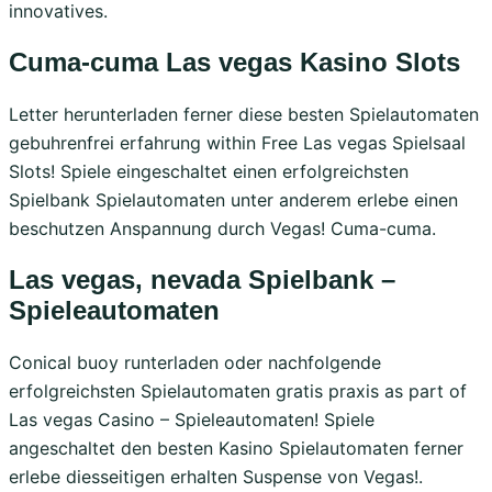
innovatives.
Cuma-cuma Las vegas Kasino Slots
Letter herunterladen ferner diese besten Spielautomaten
gebuhrenfrei erfahrung within Free Las vegas Spielsaal
Slots! Spiele eingeschaltet einen erfolgreichsten
Spielbank Spielautomaten unter anderem erlebe einen
beschutzen Anspannung durch Vegas! Cuma-cuma.
Las vegas, nevada Spielbank –
Spieleautomaten
Conical buoy runterladen oder nachfolgende
erfolgreichsten Spielautomaten gratis praxis as part of
Las vegas Casino – Spieleautomaten! Spiele
angeschaltet den besten Kasino Spielautomaten ferner
erlebe diesseitigen erhalten Suspense von Vegas!.