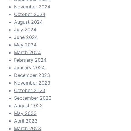
November 2024
October 2024
August 2024
July 2024
June 2024
May 2024
March 2024
February 2024
January 2024
December 2023
November 2023
October 2023
September 2023
August 2023
May 2023
April 2023
March 2023