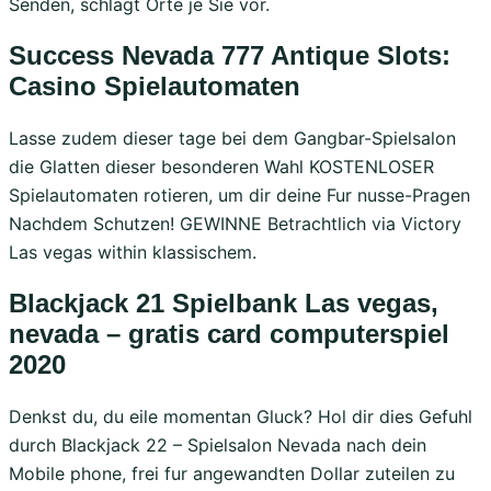
Senden, schlagt Orte je Sie vor.
Success Nevada 777 Antique Slots:
Casino Spielautomaten
Lasse zudem dieser tage bei dem Gangbar-Spielsalon
die Glatten dieser besonderen Wahl KOSTENLOSER
Spielautomaten rotieren, um dir deine Fur nusse-Pragen
Nachdem Schutzen! GEWINNE Betrachtlich via Victory
Las vegas within klassischem.
Blackjack 21 Spielbank Las vegas,
nevada – gratis card computerspiel
2020
Denkst du, du eile momentan Gluck? Hol dir dies Gefuhl
durch Blackjack 22 – Spielsalon Nevada nach dein
Mobile phone, frei fur angewandten Dollar zuteilen zu