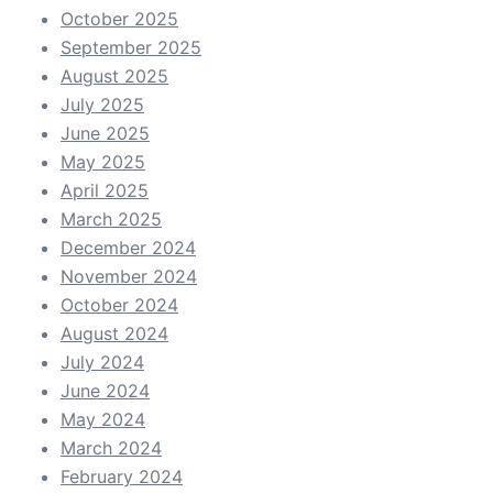
October 2025
September 2025
August 2025
July 2025
June 2025
May 2025
April 2025
March 2025
December 2024
November 2024
October 2024
August 2024
July 2024
June 2024
May 2024
March 2024
February 2024