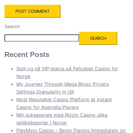
Search
SEARCH
Recent Posts
Spill og nå VIP-status på Felicebet Casino for
Norge
My Journey Through Mega Bingo Privacy
Settings Granularity in UK
Most Reputable Casino Platform at Instant
Casino for Australia Players
Min suksessrate med Rizzio Casino ulike
spillkategorier i Norge
PlayMojo Casino – Begin Playing Immediately on