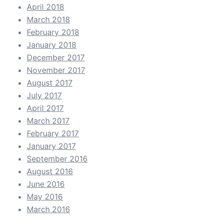
April 2018
March 2018
February 2018
January 2018
December 2017
November 2017
August 2017
July 2017
April 2017
March 2017
February 2017
January 2017
September 2016
August 2016
June 2016
May 2016
March 2016