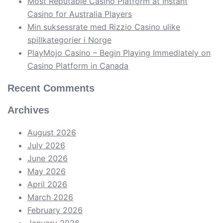
Most Reputable Casino Platform at Instant
Casino for Australia Players
Min suksessrate med Rizzio Casino ulike
spillkategorier i Norge
PlayMojo Casino – Begin Playing Immediately on
Casino Platform in Canada
Recent Comments
Archives
August 2026
July 2026
June 2026
May 2026
April 2026
March 2026
February 2026
January 2026