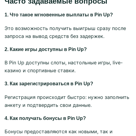
Часто задаваемые вопросы
1. Что такое мгновенные выплаты в Pin Up?
Это возможность получить выигрыш сразу после
запроса на вывод средств без задержек.
2. Какие игры доступны в Pin Up?
В Pin Up доступны слоты, настольные игры, live-
казино и спортивные ставки.
3. Как зарегистрироваться в Pin Up?
Регистрация происходит быстро: нужно заполнить
анкету и подтвердить свои данные.
4. Как получать бонусы в Pin Up?
Бонусы предоставляются как новыми, так и