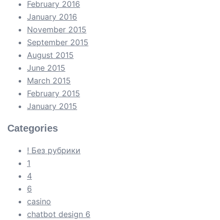
February 2016
January 2016
November 2015
September 2015
August 2015
June 2015
March 2015
February 2015
January 2015
Categories
! Без рубрики
1
4
6
casino
chatbot design 6