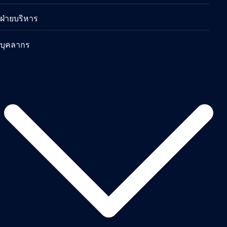
ฝ่ายบริหาร
บุคลากร