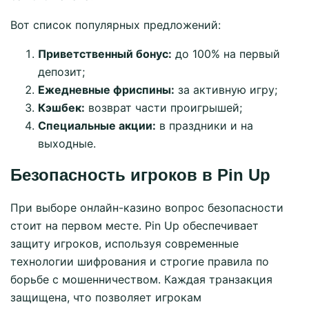
Вот список популярных предложений:
Приветственный бонус:
до 100% на первый
депозит;
Ежедневные фриспины:
за активную игру;
Кэшбек:
возврат части проигрышей;
Специальные акции:
в праздники и на
выходные.
Безопасность игроков в Pin Up
При выборе онлайн-казино вопрос безопасности
стоит на первом месте. Pin Up обеспечивает
защиту игроков, используя современные
технологии шифрования и строгие правила по
борьбе с мошенничеством. Каждая транзакция
защищена, что позволяет игрокам