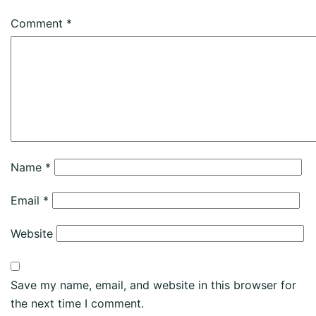
Comment
*
Name
*
Email
*
Website
Save my name, email, and website in this browser for
the next time I comment.