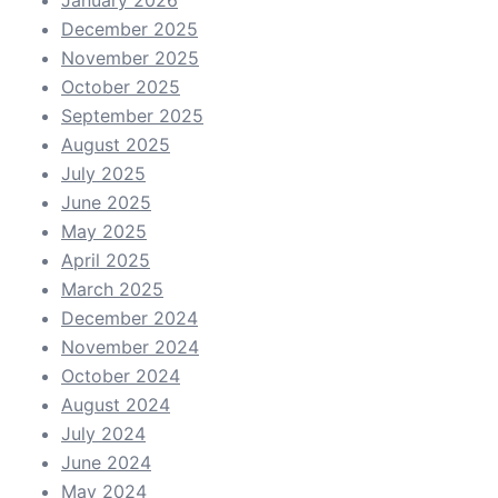
December 2025
November 2025
October 2025
September 2025
August 2025
July 2025
June 2025
May 2025
April 2025
March 2025
December 2024
November 2024
October 2024
August 2024
July 2024
June 2024
May 2024