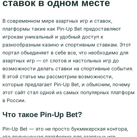
ставок в одном месте
В современном мире азартных игр и ставок,
платформы такие как Pin-Up Bet предоставляют
игрокам уникальный и удобный доступ к
разнообразным казино и спортивным ставкам. Этот
портал объединяет в себе все, что необходимо для
азартных игр — от слотов и настольных игр до
возможности делать ставки на спортивные события.
В этой статье мы рассмотрим возможности,
которые предлагает Pin-Up Bet, и объясним, почему
этот сайт стал одной из самых популярных платформ
в России.
Что такое Pin-Up Bet?
Pin-Up Bet — это не просто букмекерская контора,
это полноценная платформа для азартных игр,