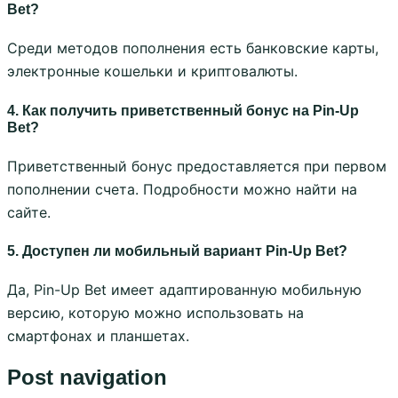
Bet?
Среди методов пополнения есть банковские карты,
электронные кошельки и криптовалюты.
4. Как получить приветственный бонус на Pin-Up
Bet?
Приветственный бонус предоставляется при первом
пополнении счета. Подробности можно найти на
сайте.
5. Доступен ли мобильный вариант Pin-Up Bet?
Да, Pin-Up Bet имеет адаптированную мобильную
версию, которую можно использовать на
смартфонах и планшетах.
Post navigation