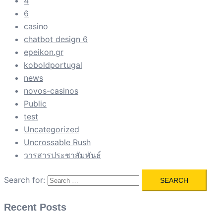
4
6
casino
chatbot design 6
epeikon.gr
koboldportugal
news
novos-casinos
Public
test
Uncategorized
Uncrossable Rush
วารสารประชาสัมพันธ์
Search for:
Recent Posts