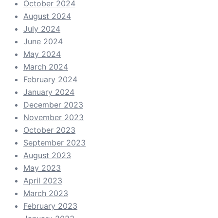
October 2024
August 2024
July 2024
June 2024
May 2024
March 2024
February 2024
January 2024
December 2023
November 2023
October 2023
September 2023
August 2023
May 2023
April 2023
March 2023
February 2023