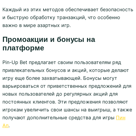
Каждый из этих методов обеспечивает безопасность
и быструю обработку транзакций, что особенно
важно в мире азартных игр.
Промоакции и бонусы на
платформе
Pin-Up Bet предлагает своим пользователям ряд
привлекательных бонусов и акций, которые делают
игру еще более захватывающей. Бонусы могут
варьироваться от приветственных предложений для
новых пользователей до регулярных акций для
постоянных клиентов. Эти предложения позволяют
игрокам увеличить свои шансы на выигрыш, а также
получают дополнительные средства для игры
Пин
Ап
.