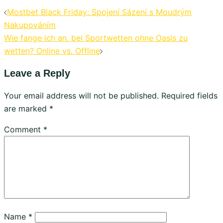
Mostbet Black Friday: Spojení Sázení s Moudrým
Nakupováním
Wie fange ich an, bei Sportwetten ohne Oasis zu
wetten? Online vs. Offline
Leave a Reply
Your email address will not be published.
Required fields
are marked
*
Comment
*
Name
*