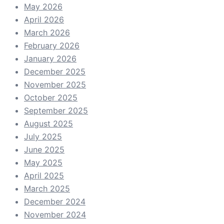
May 2026
April 2026
March 2026
February 2026
January 2026
December 2025
November 2025
October 2025
September 2025
August 2025
July 2025
June 2025
May 2025
April 2025
March 2025
December 2024
November 2024