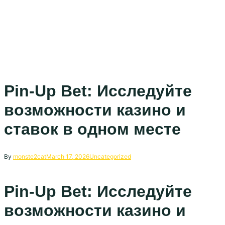
Pin-Up Bet: Исследуйте
возможности казино и
ставок в одном месте
By
monste2cat
March 17, 2026
Uncategorized
Pin-Up Bet: Исследуйте
возможности казино и