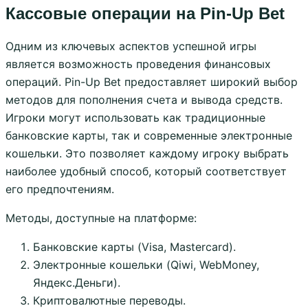
Кассовые операции на Pin-Up Bet
Одним из ключевых аспектов успешной игры
является возможность проведения финансовых
операций. Pin-Up Bet предоставляет широкий выбор
методов для пополнения счета и вывода средств.
Игроки могут использовать как традиционные
банковские карты, так и современные электронные
кошельки. Это позволяет каждому игроку выбрать
наиболее удобный способ, который соответствует
его предпочтениям.
Методы, доступные на платформе:
Банковские карты (Visa, Mastercard).
Электронные кошельки (Qiwi, WebMoney,
Яндекс.Деньги).
Криптовалютные переводы.