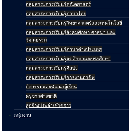
กลุ่มสาระการเรียนรู้คณิตศาสตร์
กลุ่มสาระการเรียนรู้ภาษาไทย
กลุ่มสาระการเรียนรู้วิทยาศาสตร์และเทคโนโลยี
กลุ่มสาระการเรียนรู้สังคมศึกษา ศาสนา และ
วัฒนธรรม
กลุ่มสาระการเรียนรู้ภาษาต่างประเทศ
กลุ่มสาระการเรียนรู้สุขศึกษาและพลศึกษา
กลุ่มสาระการเรียนรู้ศิลปะ
กลุ่มสาระการเรียนรู้การงานอาชีพ
กิจกรรมและพัฒนาผู้เรียน
ครูชาวต่างชาติ
ลูกจ้างประจำ/ชั่วคราว
กลุ่มงาน