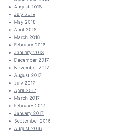
August 2018
July 2018
May 2018
April 2018
March 2018
February 2018
January 2018
December 2017
November 2017
August 2017
July 2017
April 2017
March 2017
February 2017
January 2017
September 2016
August 2016