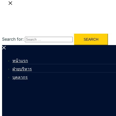
Search for:
หน้าแรก
ฝ่ายบริหาร
บุคลากร