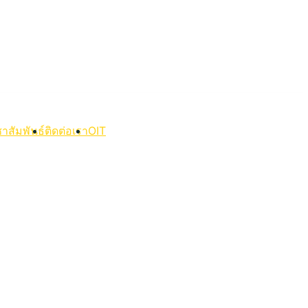
าสัมพันธ์
ติดต่อเรา
OIT