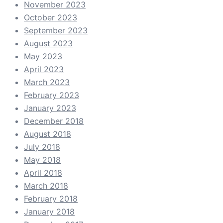
November 2023
October 2023
September 2023
August 2023
May 2023
April 2023
March 2023
February 2023
January 2023
December 2018
August 2018
July 2018
May 2018
April 2018
March 2018
February 2018
January 2018