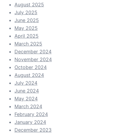
August 2025
July 2025
June 2025
May 2025
April 2025
March 2025
December 2024
November 2024
October 2024
August 2024
July 2024
June 2024
May 2024
March 2024
February 2024
January 2024
December 2023