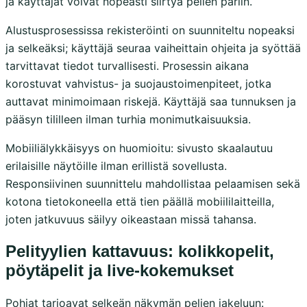
ja käyttäjät voivat nopeasti siirtyä pelien pariin.
Alustusprosessissa rekisteröinti on suunniteltu nopeaksi
ja selkeäksi; käyttäjä seuraa vaiheittain ohjeita ja syöttää
tarvittavat tiedot turvallisesti. Prosessin aikana
korostuvat vahvistus- ja suojaustoimenpiteet, jotka
auttavat minimoimaan riskejä. Käyttäjä saa tunnuksen ja
pääsyn tililleen ilman turhia monimutkaisuuksia.
Mobiiliälykkäisyys on huomioitu: sivusto skaalautuu
erilaisille näytöille ilman erillistä sovellusta.
Responsiivinen suunnittelu mahdollistaa pelaamisen sekä
kotona tietokoneella että tien päällä mobiililaitteilla,
joten jatkuvuus säilyy oikeastaan missä tahansa.
Pelityylien kattavuus: kolikkopelit,
pöytäpelit ja live-kokemukset
Pohjat tarjoavat selkeän näkymän pelien jakeluun: