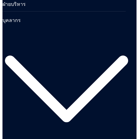
ฝ่ายบริหาร
บุคลากร