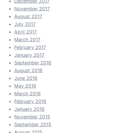
December 2017
November 2017
August 2017
July 2017
April 2017
March 2017
February 2017
January 2017
September 2016
August 2016
June 2016
May 2016
March 2016
February 2016
January 2016
November 2015
September 2015
August 2015