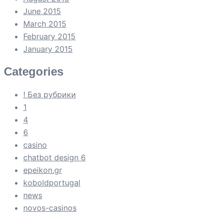
June 2015
March 2015
February 2015
January 2015
Categories
! Без рубрики
1
4
6
casino
chatbot design 6
epeikon.gr
koboldportugal
news
novos-casinos