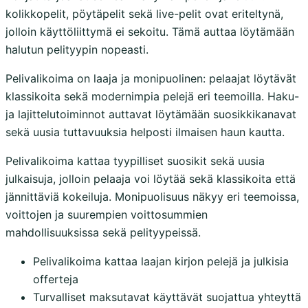
kolikkopelit, pöytäpelit sekä live-pelit ovat eriteltynä,
jolloin käyttöliittymä ei sekoitu. Tämä auttaa löytämään
halutun pelityypin nopeasti.
Pelivalikoima on laaja ja monipuolinen: pelaajat löytävät
klassikoita sekä modernimpia pelejä eri teemoilla. Haku-
ja lajittelutoiminnot auttavat löytämään suosikkikanavat
sekä uusia tuttavuuksia helposti ilmaisen haun kautta.
Pelivalikoima kattaa tyypilliset suosikit sekä uusia
julkaisuja, jolloin pelaaja voi löytää sekä klassikoita että
jännittäviä kokeiluja. Monipuolisuus näkyy eri teemoissa,
voittojen ja suurempien voittosummien
mahdollisuuksissa sekä pelityypeissä.
Pelivalikoima kattaa laajan kirjon pelejä ja julkisia
offerteja
Turvalliset maksutavat käyttävät suojattua yhteyttä