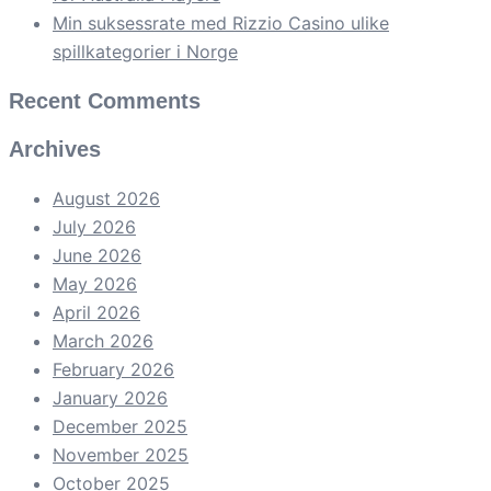
Min suksessrate med Rizzio Casino ulike
spillkategorier i Norge
Recent Comments
Archives
August 2026
July 2026
June 2026
May 2026
April 2026
March 2026
February 2026
January 2026
December 2025
November 2025
October 2025