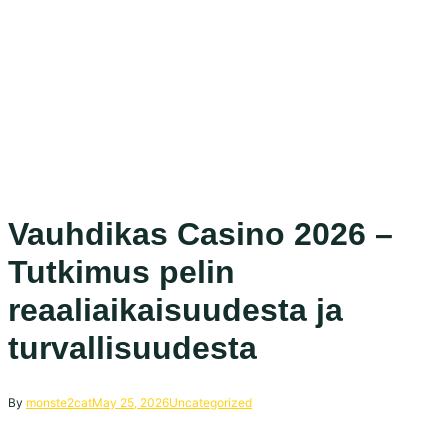
Vauhdikas Casino 2026 –
Tutkimus pelin
reaaliaikaisuudesta ja
turvallisuudesta
By
monste2cat
May 25, 2026
Uncategorized