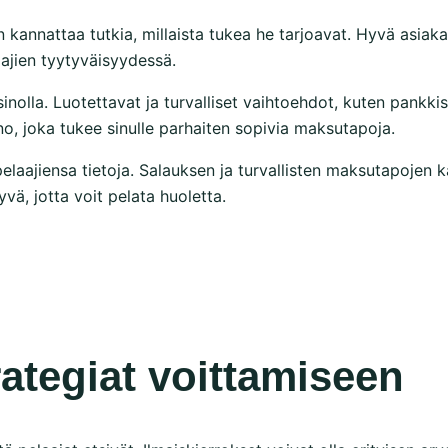
annattaa tutkia, millaista tukea he tarjoavat. Hyvä asiakasp
ajien tyytyväisyydessä.
olla. Luotettavat ja turvalliset vaihtoehdot, kuten pankkisi
no, joka tukee sinulle parhaiten sopivia maksutapoja.
aajiensa tietoja. Salauksen ja turvallisten maksutapojen käy
yvä, jotta voit pelata huoletta.
rategiat voittamiseen