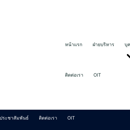
หน้าแรก
ฝ่ายบริหาร
บุ
ติดต่อเรา
OIT
ประชาสัมพันธ์
ติดต่อเรา
OIT