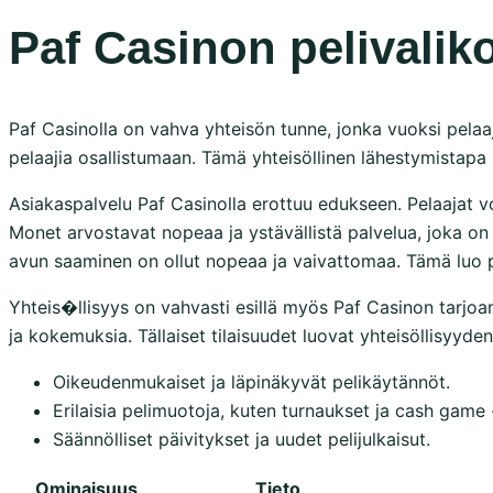
Paf Casinon pelivaliko
Paf Casinolla on vahva yhteisön tunne, jonka vuoksi pelaaja
pelaajia osallistumaan. Tämä yhteisöllinen lähestymistapa
Asiakaspalvelu Paf Casinolla erottuu edukseen. Pelaajat voi
Monet arvostavat nopeaa ja ystävällistä palvelua, joka on a
avun saaminen on ollut nopeaa ja vaivattomaa. Tämä luo pe
Yhteis�llisyys on vahvasti esillä myös Paf Casinon tarjoami
ja kokemuksia. Tällaiset tilaisuudet luovat yhteisöllisyyde
Oikeudenmukaiset ja läpinäkyvät pelikäytännöt.
Erilaisia pelimuotoja, kuten turnaukset ja cash game -
Säännölliset päivitykset ja uudet pelijulkaisut.
Ominaisuus
Tieto