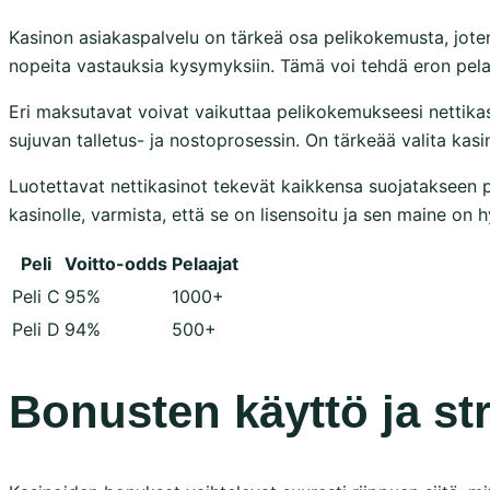
Kasinon asiakaspalvelu on tärkeä osa pelikokemusta, joten k
nopeita vastauksia kysymyksiin. Tämä voi tehdä eron pela
Eri maksutavat voivat vaikuttaa pelikokemukseesi nettikasin
sujuvan talletus- ja nostoprosessin. On tärkeää valita kasi
Luotettavat nettikasinot tekevät kaikkensa suojatakseen pel
kasinolle, varmista, että se on lisensoitu ja sen maine on h
Peli
Voitto-odds
Pelaajat
Peli C
95%
1000+
Peli D
94%
500+
Bonusten käyttö ja st