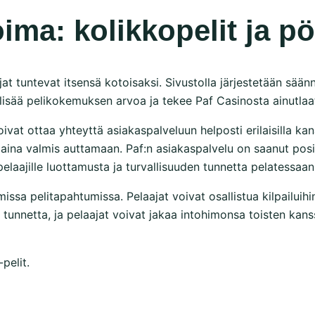
ima: kolikkopelit ja pö
t tuntevat itsensä kotoisaksi. Sivustolla järjestetään säännö
 lisää pelikokemuksen arvoa ja tekee Paf Casinosta ainutlaa
vat ottaa yhteyttä asiakaspalveluun helposti erilaisilla kana
ina valmis auttamaan. Paf:n asiakaspalvelu on saanut positii
laajille luottamusta ja turvallisuuden tunnetta pelatessaan
ssa pelitapahtumissa. Pelaajat voivat osallistua kilpailuihi
n tunnetta, ja pelaajat voivat jakaa intohimonsa toisten kans
pelit.