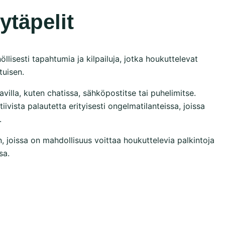
ytäpelit
llisesti tapahtumia ja kilpailuja, jotka houkuttelevat
tuisen.
villa, kuten chatissa, sähköpostitse tai puhelimitse.
vista palautetta erityisesti ongelmatilanteissa, joissa
.
n, joissa on mahdollisuus voittaa houkuttelevia palkintoja
sa.