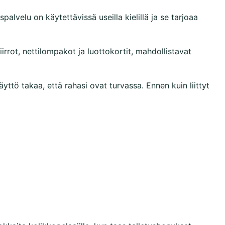
alvelu on käytettävissä useilla kielillä ja se tarjoaa
irrot, nettilompakot ja luottokortit, mahdollistavat
ttö takaa, että rahasi ovat turvassa. Ennen kuin liittyt