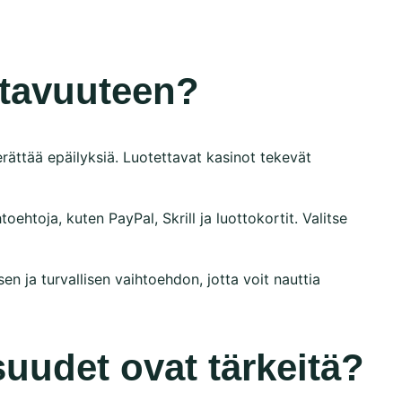
ettavuuteen?
erättää epäilyksiä. Luotettavat kasinot tekevät
oehtoja, kuten PayPal, Skrill ja luottokortit. Valitse
en ja turvallisen vaihtoehdon, jotta voit nauttia
suudet ovat tärkeitä?