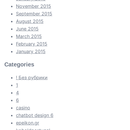
November 2015
September 2015
August 2015
June 2015
March 2015
February 2015
January 2015
Categories
! Без рубрики
1
4
6
casino
chatbot design 6
epeikon.gr