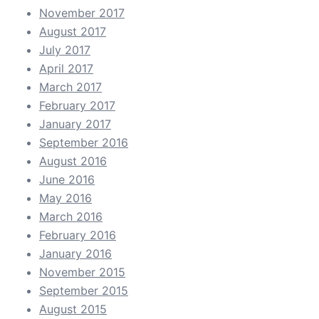
November 2017
August 2017
July 2017
April 2017
March 2017
February 2017
January 2017
September 2016
August 2016
June 2016
May 2016
March 2016
February 2016
January 2016
November 2015
September 2015
August 2015