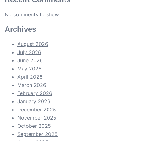
No comments to show.
Archives
August 2026
July 2026
June 2026
May 2026
April 2026
March 2026
February 2026
January 2026
December 2025
November 2025
October 2025
September 2025