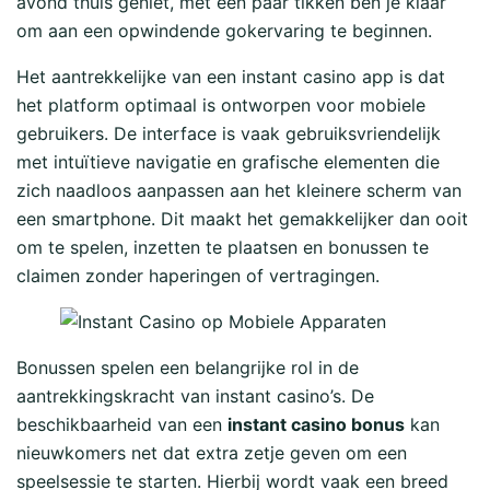
avond thuis geniet, met een paar tikken ben je klaar
om aan een opwindende gokervaring te beginnen.
Het aantrekkelijke van een instant casino app is dat
het platform optimaal is ontworpen voor mobiele
gebruikers. De interface is vaak gebruiksvriendelijk
met intuïtieve navigatie en grafische elementen die
zich naadloos aanpassen aan het kleinere scherm van
een smartphone. Dit maakt het gemakkelijker dan ooit
om te spelen, inzetten te plaatsen en bonussen te
claimen zonder haperingen of vertragingen.
Bonussen spelen een belangrijke rol in de
aantrekkingskracht van instant casino’s. De
beschikbaarheid van een
instant casino bonus
kan
nieuwkomers net dat extra zetje geven om een
speelsessie te starten. Hierbij wordt vaak een breed