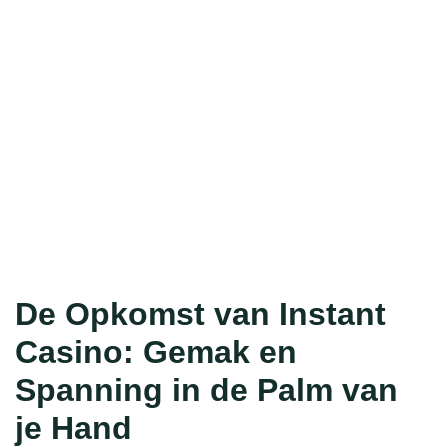
De Opkomst van Instant
Casino: Gemak en
Spanning in de Palm van
je Hand