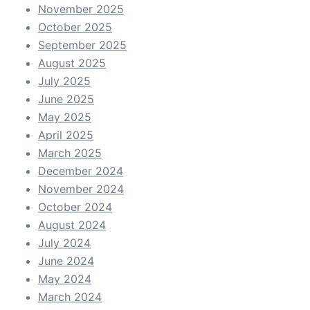
November 2025
October 2025
September 2025
August 2025
July 2025
June 2025
May 2025
April 2025
March 2025
December 2024
November 2024
October 2024
August 2024
July 2024
June 2024
May 2024
March 2024