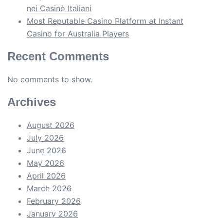
nei Casinò Italiani
Most Reputable Casino Platform at Instant
Casino for Australia Players
Recent Comments
No comments to show.
Archives
August 2026
July 2026
June 2026
May 2026
April 2026
March 2026
February 2026
January 2026