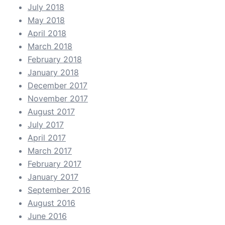
July 2018
May 2018
April 2018
March 2018
February 2018
January 2018
December 2017
November 2017
August 2017
July 2017
April 2017
March 2017
February 2017
January 2017
September 2016
August 2016
June 2016