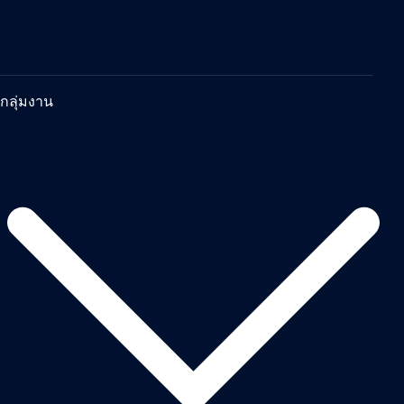
กลุ่มงาน