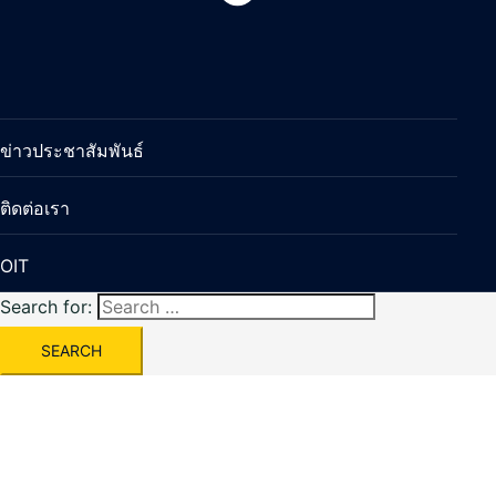
ข่าวประชาสัมพันธ์
ติดต่อเรา
OIT
Search for: