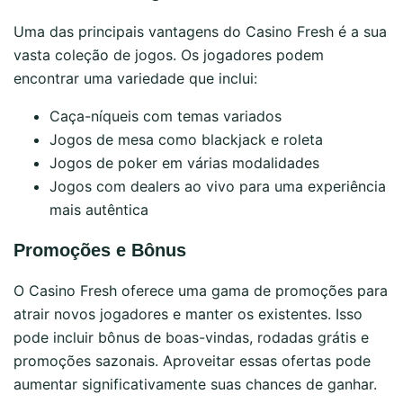
Uma das principais vantagens do Casino Fresh é a sua
vasta coleção de jogos. Os jogadores podem
encontrar uma variedade que inclui:
Caça-níqueis com temas variados
Jogos de mesa como blackjack e roleta
Jogos de poker em várias modalidades
Jogos com dealers ao vivo para uma experiência
mais autêntica
Promoções e Bônus
O Casino Fresh oferece uma gama de promoções para
atrair novos jogadores e manter os existentes. Isso
pode incluir bônus de boas-vindas, rodadas grátis e
promoções sazonais. Aproveitar essas ofertas pode
aumentar significativamente suas chances de ganhar.