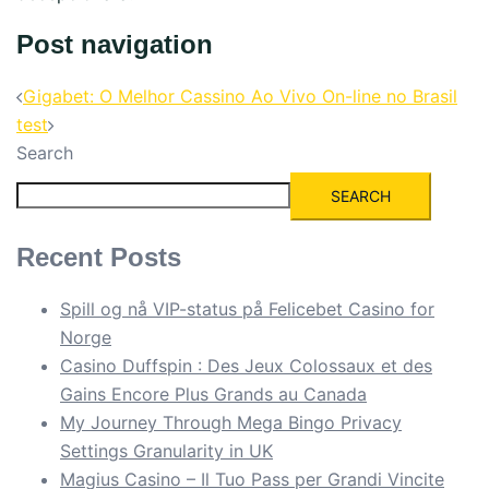
Post navigation
Gigabet: O Melhor Cassino Ao Vivo On-line no Brasil
test
Search
SEARCH
Recent Posts
Spill og nå VIP-status på Felicebet Casino for
Norge
Casino Duffspin : Des Jeux Colossaux et des
Gains Encore Plus Grands au Canada
My Journey Through Mega Bingo Privacy
Settings Granularity in UK
Magius Casino – Il Tuo Pass per Grandi Vincite