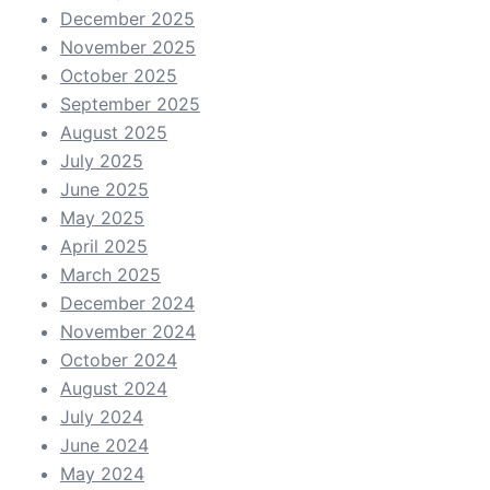
December 2025
November 2025
October 2025
September 2025
August 2025
July 2025
June 2025
May 2025
April 2025
March 2025
December 2024
November 2024
October 2024
August 2024
July 2024
June 2024
May 2024