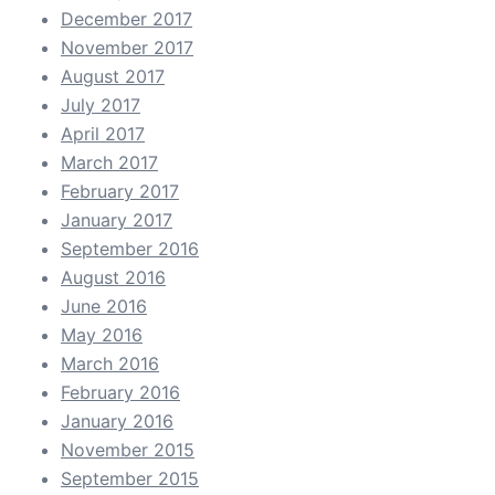
December 2017
November 2017
August 2017
July 2017
April 2017
March 2017
February 2017
January 2017
September 2016
August 2016
June 2016
May 2016
March 2016
February 2016
January 2016
November 2015
September 2015