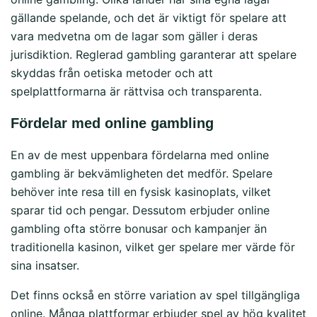
gällande spelande, och det är viktigt för spelare att
vara medvetna om de lagar som gäller i deras
jurisdiktion. Reglerad gambling garanterar att spelare
skyddas från oetiska metoder och att
spelplattformarna är rättvisa och transparenta.
Fördelar med online gambling
En av de mest uppenbara fördelarna med online
gambling är bekvämligheten det medför. Spelare
behöver inte resa till en fysisk kasinoplats, vilket
sparar tid och pengar. Dessutom erbjuder online
gambling ofta större bonusar och kampanjer än
traditionella kasinon, vilket ger spelare mer värde för
sina insatser.
Det finns också en större variation av spel tillgängliga
online. Många plattformar erbjuder spel av hög kvalitet