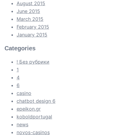
August 2015
June 2015
March 2015
February 2015
January 2015
Categories
! Без рубрики
1
4
6
casino
chatbot design 6
epeikon.gr
koboldportugal
news
novos-casinos