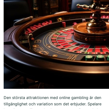
Den största attraktionen med online gambling är den
tillgänglighet och variation som det erbjuder. Spelare