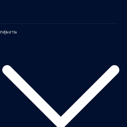
กลุ่มงาน