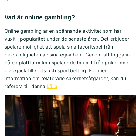
Vad är online gambling?
Online gambling är en spännande aktivitet som har
vuxit i popularitet under de senaste åren. Det erbjuder
spelare möjlighet att spela sina favoritspel från
bekvämligheten av sina egna hem. Genom att logga in
på en plattform kan spelare delta i allt från poker och
blackjack till slots och sportbetting. För mer
information om relaterade säkerhetsåtgärder, kan du
referera till denna
källa
.