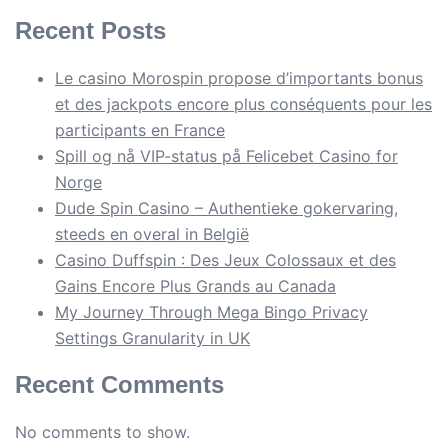
Recent Posts
Le casino Morospin propose d’importants bonus
et des jackpots encore plus conséquents pour les
participants en France
Spill og nå VIP-status på Felicebet Casino for
Norge
Dude Spin Casino – Authentieke gokervaring,
steeds en overal in België
Casino Duffspin : Des Jeux Colossaux et des
Gains Encore Plus Grands au Canada
My Journey Through Mega Bingo Privacy
Settings Granularity in UK
Recent Comments
No comments to show.