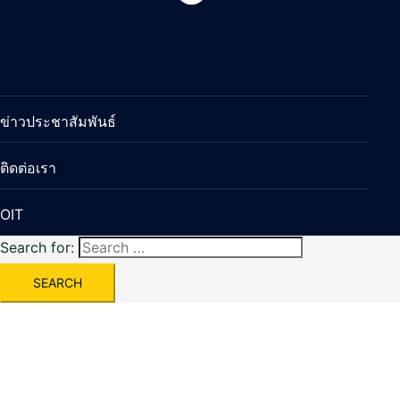
ข่าวประชาสัมพันธ์
ติดต่อเรา
OIT
Search for: