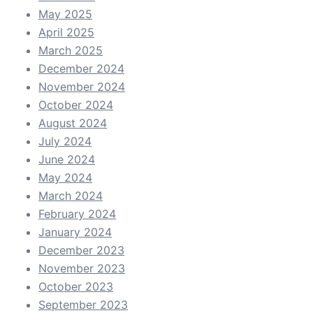
May 2025
April 2025
March 2025
December 2024
November 2024
October 2024
August 2024
July 2024
June 2024
May 2024
March 2024
February 2024
January 2024
December 2023
November 2023
October 2023
September 2023