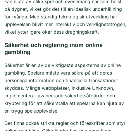
kan njuta av olika spel och evenemang när som helst
på dygnet, vilket gör det till en idealisk underhållning
för många. Med ständig teknologisk utveckling har
upplevelsen blivit mer interaktiv och verklighetstrogen,
vilket ytterligare ökar dess dragningskraft.
Säkerhet och reglering inom online
gambling
Säkerhet är en av de viktigaste aspekterna av online
gambling. Spelare måste vara säkra på att deras
personliga information och finansiella transaktioner
skyddas. Många webbplatser, inklusive Unknown,
implementerar avancerade säkerhetsåtgärder och
kryptering för att säkerställa att spelarna kan njuta av
en trygg spelupplevelse.
Det finns också strikta regler och föreskrifter som styr
online gambling. Olika länder har sina egna lagar