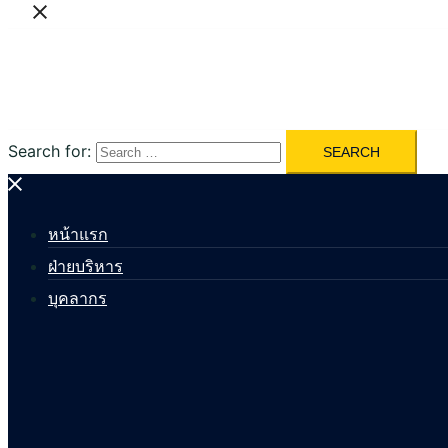
Search for:
หน้าแรก
ฝ่ายบริหาร
บุคลากร