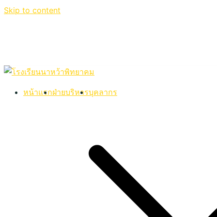
Skip to content
หน้าแรก
ฝ่ายบริหาร
บุคลากร