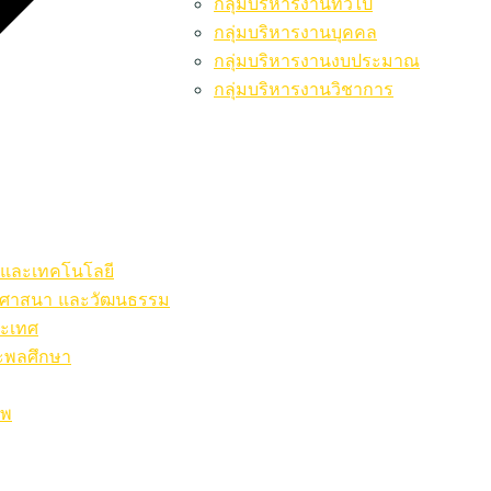
กลุ่มบริหารงานทั่วไป
กลุ่มบริหารงานบุคคล
กลุ่มบริหารงานงบประมาณ
กลุ่มบริหารงานวิชาการ
ร์และเทคโนโลยี
ษา ศาสนา และวัฒนธรรม
ระเทศ
ละพลศึกษา
ีพ