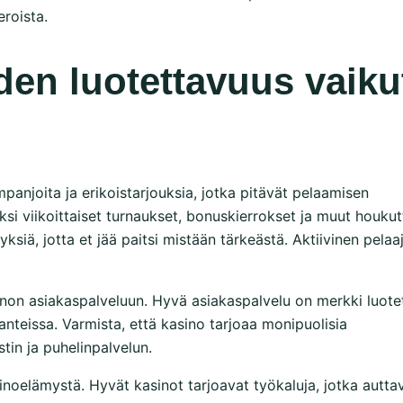
eroista.
den luotettavuus vaiku
mpanjoita ja erikoistarjouksia, jotka pitävät pelaamisen
ksi viikoittaiset turnaukset, bonuskierrokset ja muut houkut
tyksiä, jotta et jää paitsi mistään tärkeästä. Aktiivinen pelaa
inon asiakaspalveluun. Hyvä asiakaspalvelu on merkki luote
lanteissa. Varmista, että kasino tarjoaa monipuolisia
tin ja puhelinpalvelun.
inoelämystä. Hyvät kasinot tarjoavat työkaluja, jotka auttav