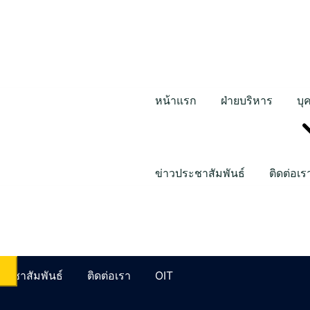
หน้าแรก
ฝ่ายบริหาร
บุ
ข่าวประชาสัมพันธ์
ติดต่อเร
ระชาสัมพันธ์
ติดต่อเรา
OIT