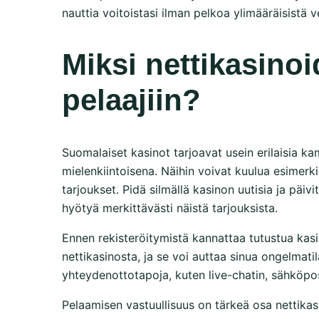
nauttia voitoistasi ilman pelkoa ylimääräisistä v
Miksi nettikasinoi
pelaajiin?
Suomalaiset kasinot tarjoavat usein erilaisia ka
mielenkiintoisena. Näihin voivat kuulua esimerki
tarjoukset. Pidä silmällä kasinon uutisia ja päivi
hyötyä merkittävästi näistä tarjouksista.
Ennen rekisteröitymistä kannattaa tutustua kas
nettikasinosta, ja se voi auttaa sinua ongelmati
yhteydenottotapoja, kuten live-chatin, sähköpos
Pelaamisen vastuullisuus on tärkeä osa nettikas