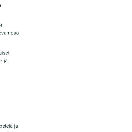
n
ot
elevampaa
aiset
- ja
pelejä ja