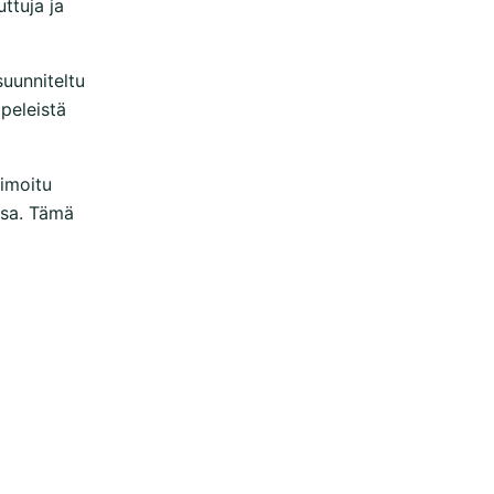
uttuja ja
uunniteltu
 peleistä
timoitu
nsa. Tämä