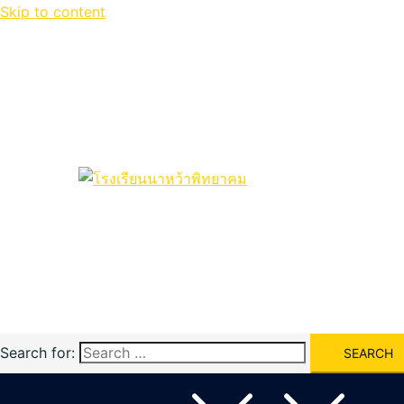
Skip to content
Search for:
หน้าแรก
ฝ่ายบริหาร
บุคลากร
กลุ่มงาน
ข่าวป