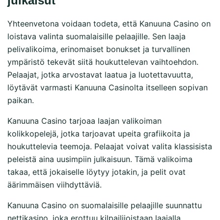
julkaisut
Yhteenvetona voidaan todeta, että Kanuuna Casino on
loistava valinta suomalaisille pelaajille. Sen laaja
pelivalikoima, erinomaiset bonukset ja turvallinen
ympäristö tekevät siitä houkuttelevan vaihtoehdon.
Pelaajat, jotka arvostavat laatua ja luotettavuutta,
löytävät varmasti Kanuuna Casinolta itselleen sopivan
paikan.
Kanuuna Casino tarjoaa laajan valikoiman
kolikkopelejä, jotka tarjoavat upeita grafiikoita ja
houkuttelevia teemoja. Pelaajat voivat valita klassisista
peleistä aina uusimpiin julkaisuun. Tämä valikoima
takaa, että jokaiselle löytyy jotakin, ja pelit ovat
äärimmäisen viihdyttäviä.
Kanuuna Casino on suomalaisille pelaajille suunnattu
nettikasino, joka erottuu kilpailijoistaan laajalla