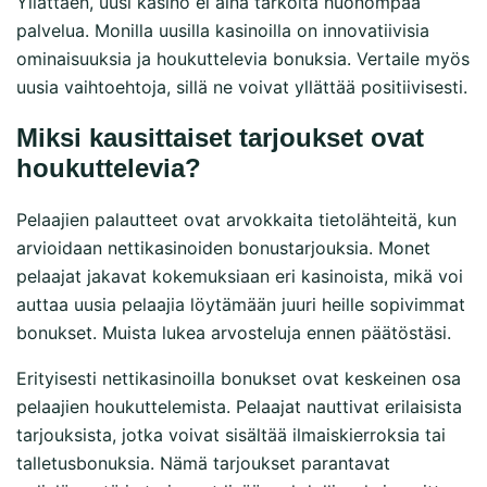
Yllättäen, uusi kasino ei aina tarkoita huonompaa
palvelua. Monilla uusilla kasinoilla on innovatiivisia
ominaisuuksia ja houkuttelevia bonuksia. Vertaile myös
uusia vaihtoehtoja, sillä ne voivat yllättää positiivisesti.
Miksi kausittaiset tarjoukset ovat
houkuttelevia?
Pelaajien palautteet ovat arvokkaita tietolähteitä, kun
arvioidaan nettikasinoiden bonustarjouksia. Monet
pelaajat jakavat kokemuksiaan eri kasinoista, mikä voi
auttaa uusia pelaajia löytämään juuri heille sopivimmat
bonukset. Muista lukea arvosteluja ennen päätöstäsi.
Erityisesti nettikasinoilla bonukset ovat keskeinen osa
pelaajien houkuttelemista. Pelaajat nauttivat erilaisista
tarjouksista, jotka voivat sisältää ilmaiskierroksia tai
talletusbonuksia. Nämä tarjoukset parantavat