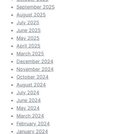
September 2025
August 2025
July 2025
June 2025
May 2025
April 2025
March 2025
December 2024
November 2024
October 2024
August 2024
July 2024
June 2024
May 2024
March 2024
February 2024
January 2024