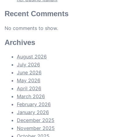
Recent Comments
No comments to show.
Archives
August 2026
July 2026
June 2026
May 2026
April 2026
March 2026
February 2026
January 2026
December 2025
November 2025
October 2025