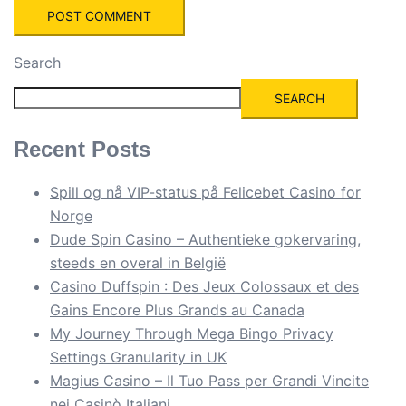
Search
SEARCH
Recent Posts
Spill og nå VIP-status på Felicebet Casino for
Norge
Dude Spin Casino – Authentieke gokervaring,
steeds en overal in België
Casino Duffspin : Des Jeux Colossaux et des
Gains Encore Plus Grands au Canada
My Journey Through Mega Bingo Privacy
Settings Granularity in UK
Magius Casino – Il Tuo Pass per Grandi Vincite
nei Casinò Italiani