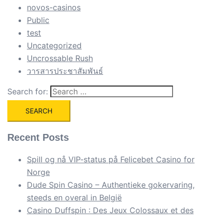
novos-casinos
Public
test
Uncategorized
Uncrossable Rush
วารสารประชาสัมพันธ์
Search for:
Recent Posts
Spill og nå VIP-status på Felicebet Casino for
Norge
Dude Spin Casino – Authentieke gokervaring,
steeds en overal in België
Casino Duffspin : Des Jeux Colossaux et des