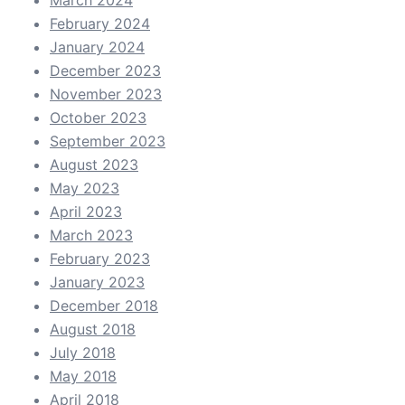
March 2024
February 2024
January 2024
December 2023
November 2023
October 2023
September 2023
August 2023
May 2023
April 2023
March 2023
February 2023
January 2023
December 2018
August 2018
July 2018
May 2018
April 2018