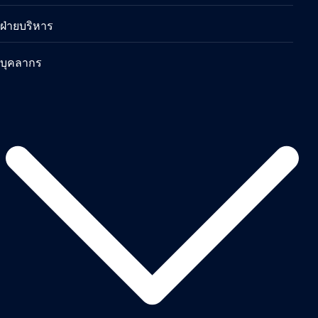
ฝ่ายบริหาร
บุคลากร