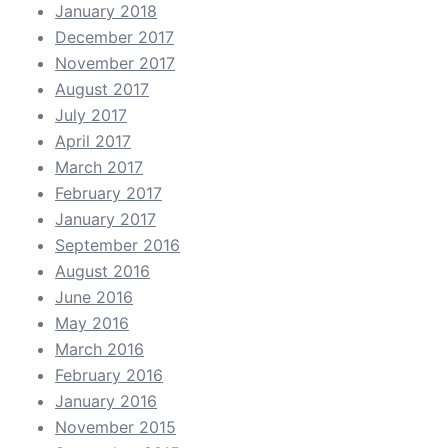
January 2018
December 2017
November 2017
August 2017
July 2017
April 2017
March 2017
February 2017
January 2017
September 2016
August 2016
June 2016
May 2016
March 2016
February 2016
January 2016
November 2015