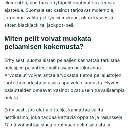
elementtiä, kun taas pöytäpelit vaativat strategista
ajattelua. Suomalaiset kasinot tarjoavat molempia,
joten voit valita pelityylisi mukaan, olipa kyseessä
sitten blackjack tai jackpot-peli.
Miten pelit voivat muokata
pelaamisen kokemusta?
Erityisesti suomalaisten pelaajien kannattaa tarkistaa
pelaajien palautteet valitessaan nettikasinoa.
Arvostelut voivat antaa arvokasta tietoa pelialustojen
luotettavuudesta ja asiakaspalvelun laadusta. Hyvien
palautteiden omaavat kasinot ovat usein turvallisempia
pelata.
Erityisesti, jos olet aloittelija, kannattaa valita
nettikasino, joka tarjoaa kattavia oppaita ja resursseja.
Tämä voi auttaa sinua oppimaan pelin saloista ja