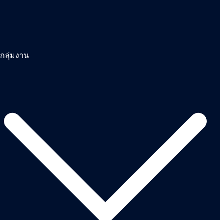
กลุ่มงาน