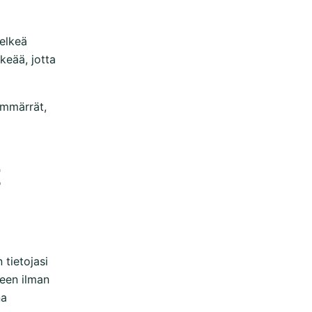
Selkeä
keää, jotta
ymmärrät,
t
 tietojasi
seen ilman
na