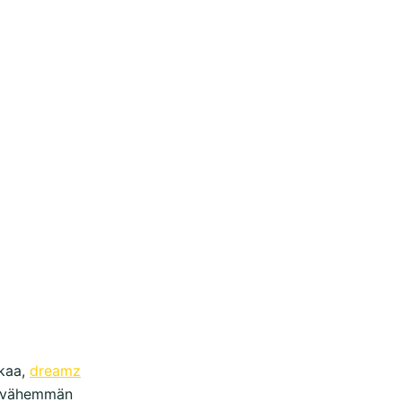
akaa,
dreamz
ja vähemmän