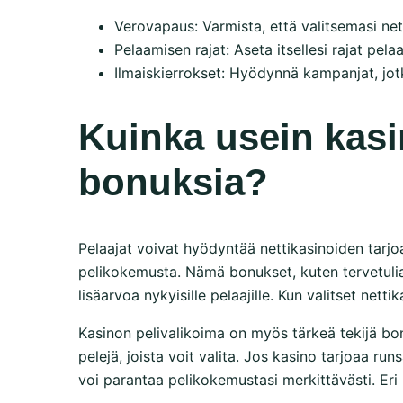
Verovapaus: Varmista, että valitsemasi net
Pelaamisen rajat: Aseta itsellesi rajat pelaa
Ilmaiskierrokset: Hyödynnä kampanjat, jotk
Kuinka usein kasi
bonuksia?
Pelaajat voivat hyödyntää nettikasinoiden tarjoa
pelikokemusta. Nämä bonukset, kuten tervetuliais
lisäarvoa nykyisille pelaajille. Kun valitset net
Kasinon pelivalikoima on myös tärkeä tekijä bonu
pelejä, joista voit valita. Jos kasino tarjoaa run
voi parantaa pelikokemustasi merkittävästi. Eri