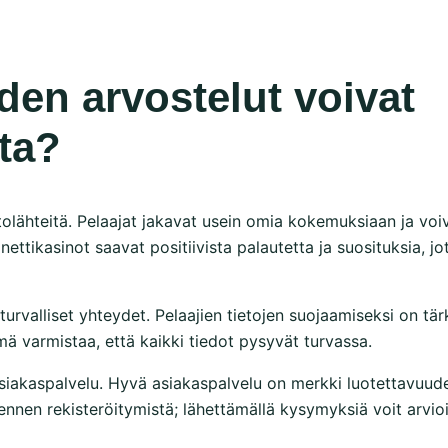
den arvostelut voivat
sta?
etolähteitä. Pelaajat jakavat usein omia kokemuksiaan ja voi
ettikasinot saavat positiivista palautetta ja suosituksia, jo
turvalliset yhteydet. Pelaajien tietojen suojaamiseksi on tä
mä varmistaa, että kaikki tiedot pysyvät turvassa.
 asiakaspalvelu. Hyvä asiakaspalvelu on merkki luotettavuude
 ennen rekisteröitymistä; lähettämällä kysymyksiä voit arvio