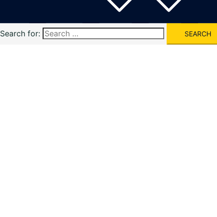
Search for: