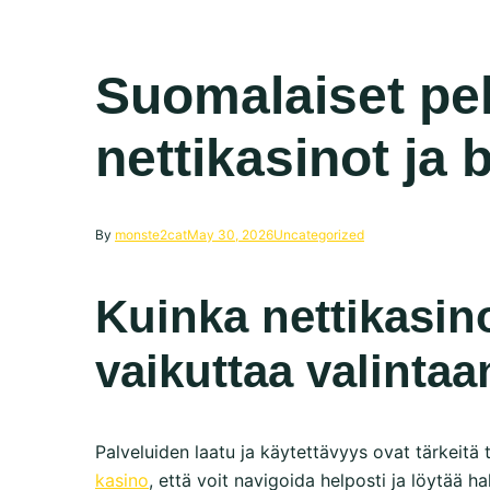
Suomalaiset pel
nettikasinot ja
By
monste2cat
May 30, 2026
Uncategorized
Kuinka nettikasin
vaikuttaa valintaa
Palveluiden laatu ja käytettävyys ovat tärkeitä 
kasino
, että voit navigoida helposti ja löytää