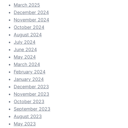
March 2025
December 2024
November 2024
October 2024
August 2024
July 2024
June 2024
May 2024
March 2024
February 2024
January 2024
December 2023
November 2023
October 2023
September 2023
August 2023
May 2023