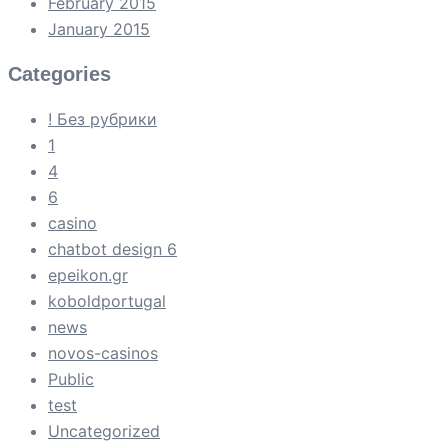
February 2015
January 2015
Categories
! Без рубрики
1
4
6
casino
chatbot design 6
epeikon.gr
koboldportugal
news
novos-casinos
Public
test
Uncategorized