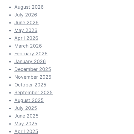
August 2026
July 2026
June 2026
May 2026
April 2026
March 2026
February 2026
January 2026
December 2025
November 2025
October 2025
September 2025
August 2025
July 2025
June 2025
May 2025
April 2025