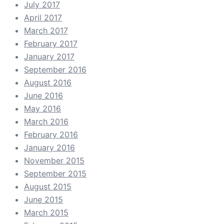
July 2017
April 2017
March 2017
February 2017
January 2017
September 2016
August 2016
June 2016
May 2016
March 2016
February 2016
January 2016
November 2015
September 2015
August 2015
June 2015
March 2015