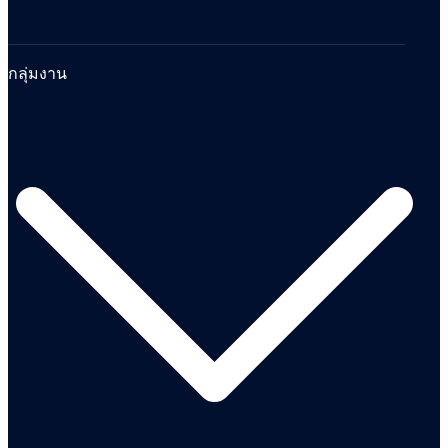
กลุ่มงาน