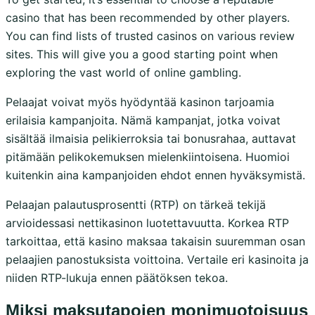
casino that has been recommended by other players.
You can find lists of trusted casinos on various review
sites. This will give you a good starting point when
exploring the vast world of online gambling.
Pelaajat voivat myös hyödyntää kasinon tarjoamia
erilaisia kampanjoita. Nämä kampanjat, jotka voivat
sisältää ilmaisia pelikierroksia tai bonusrahaa, auttavat
pitämään pelikokemuksen mielenkiintoisena. Huomioi
kuitenkin aina kampanjoiden ehdot ennen hyväksymistä.
Pelaajan palautusprosentti (RTP) on tärkeä tekijä
arvioidessasi nettikasinon luotettavuutta. Korkea RTP
tarkoittaa, että kasino maksaa takaisin suuremman osan
pelaajien panostuksista voittoina. Vertaile eri kasinoita ja
niiden RTP-lukuja ennen päätöksen tekoa.
Miksi maksutapojen monimuotoisuus