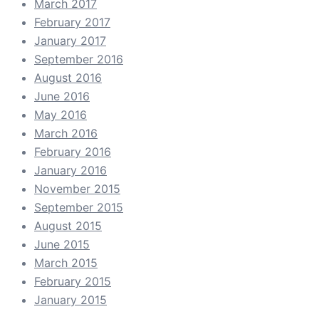
March 2017
February 2017
January 2017
September 2016
August 2016
June 2016
May 2016
March 2016
February 2016
January 2016
November 2015
September 2015
August 2015
June 2015
March 2015
February 2015
January 2015