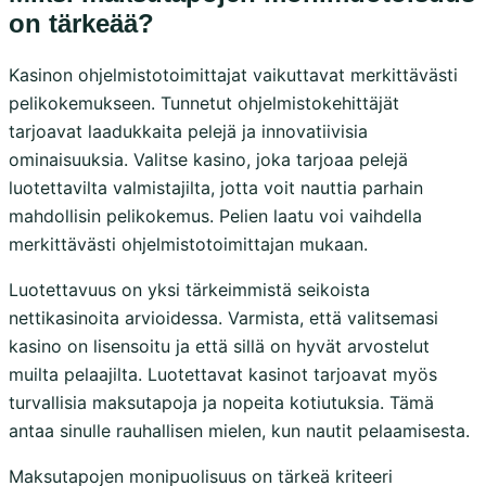
on tärkeää?
Kasinon ohjelmistotoimittajat vaikuttavat merkittävästi
pelikokemukseen. Tunnetut ohjelmistokehittäjät
tarjoavat laadukkaita pelejä ja innovatiivisia
ominaisuuksia. Valitse kasino, joka tarjoaa pelejä
luotettavilta valmistajilta, jotta voit nauttia parhain
mahdollisin pelikokemus. Pelien laatu voi vaihdella
merkittävästi ohjelmistotoimittajan mukaan.
Luotettavuus on yksi tärkeimmistä seikoista
nettikasinoita arvioidessa. Varmista, että valitsemasi
kasino on lisensoitu ja että sillä on hyvät arvostelut
muilta pelaajilta. Luotettavat kasinot tarjoavat myös
turvallisia maksutapoja ja nopeita kotiutuksia. Tämä
antaa sinulle rauhallisen mielen, kun nautit pelaamisesta.
Maksutapojen monipuolisuus on tärkeä kriteeri