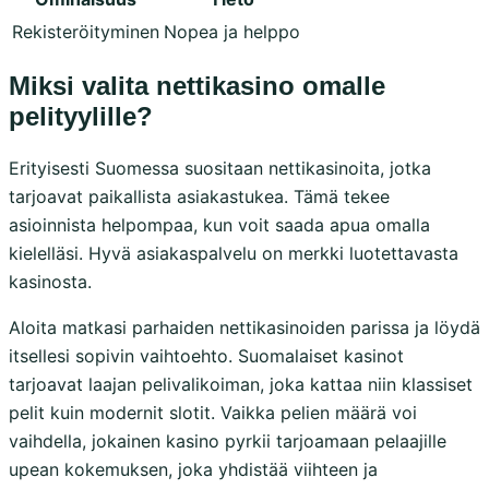
Rekisteröityminen
Nopea ja helppo
Miksi valita nettikasino omalle
pelityylille?
Erityisesti Suomessa suositaan nettikasinoita, jotka
tarjoavat paikallista asiakastukea. Tämä tekee
asioinnista helpompaa, kun voit saada apua omalla
kielelläsi. Hyvä asiakaspalvelu on merkki luotettavasta
kasinosta.
Aloita matkasi parhaiden nettikasinoiden parissa ja löydä
itsellesi sopivin vaihtoehto. Suomalaiset kasinot
tarjoavat laajan pelivalikoiman, joka kattaa niin klassiset
pelit kuin modernit slotit. Vaikka pelien määrä voi
vaihdella, jokainen kasino pyrkii tarjoamaan pelaajille
upean kokemuksen, joka yhdistää viihteen ja