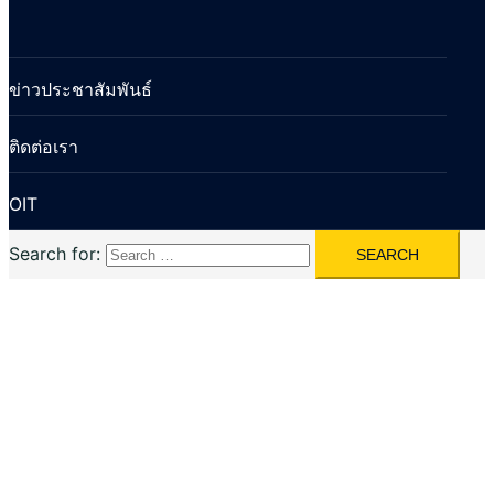
ข่าวประชาสัมพันธ์
ติดต่อเรา
OIT
Search for: