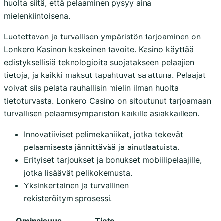
huolta siitä, että pelaaminen pysyy aina
mielenkiintoisena.
Luotettavan ja turvallisen ympäristön tarjoaminen on
Lonkero Kasinon keskeinen tavoite. Kasino käyttää
edistyksellisiä teknologioita suojatakseen pelaajien
tietoja, ja kaikki maksut tapahtuvat salattuna. Pelaajat
voivat siis pelata rauhallisin mielin ilman huolta
tietoturvasta. Lonkero Casino on sitoutunut tarjoamaan
turvallisen pelaamisympäristön kaikille asiakkailleen.
Innovatiiviset pelimekaniikat, jotka tekevät
pelaamisesta jännittävää ja ainutlaatuista.
Erityiset tarjoukset ja bonukset mobiilipelaajille,
jotka lisäävät pelikokemusta.
Yksinkertainen ja turvallinen
rekisteröitymisprosessi.
Ominaisuus
Tieto