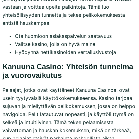
vastaan ja voittaa upeita palkintoja. Tämä luo
yhteisöllisyyden tunnetta ja tekee pelikokemuksesta
entistä hauskempaa.
Ota huomioon asiakaspalvelun saatavuus
Valitse kasino, jolla on hyvä maine
Hyödynnä nettikasinoiden vertailusivustoja
Kanuuna Casino: Yhteisön tunnelma
ja vuorovaikutus
Pelaajat, jotka ovat käyttäneet Kanuuna Casinoa, ovat
usein tyytyväisiä käyttökokemukseensa. Kasino tarjoaa
sujuvan ja miellyttävän pelikokemuksen, jossa on helppo
navigoida. Pelit latautuvat nopeasti, ja käyttöliittymä on
selkeä ja intuitiivinen. Tämä tekee pelaamisesta
vaivattoman ja hauskan kokemuksen, mikä on tärkeää,
kun pelaajat etsivät parhainta mahdollista aikaa.