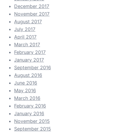
December 2017
November 2017
August 2017
July 2017
April 2017
March 2017
February 2017
January 2017
September 2016
August 2016
June 2016
May 2016
March 2016
February 2016
January 2016
November 2015
September 2015