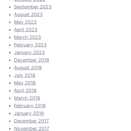
September 2023
August 2023
May 2023
April 2023
March 2023
February 2023
January 2023
December 2018
August 2018
July 2018
May 2018
April 2018
March 2018
February 2018
January 2018
December 2017
November 2017