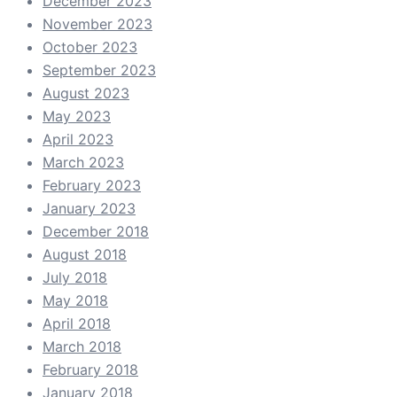
December 2023
November 2023
October 2023
September 2023
August 2023
May 2023
April 2023
March 2023
February 2023
January 2023
December 2018
August 2018
July 2018
May 2018
April 2018
March 2018
February 2018
January 2018