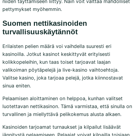
niiden täyttämiseen liittyy. Näin voit välttää mahdolliset
pettymykset myöhemmin.
Suomen nettikasinoiden
turvallisuuskäytännöt
Erilaisten pelien määrä voi vaihdella suuresti eri
kasinoilla. Jotkut kasinot keskittyvät erityisesti
kolikkopeleihin, kun taas toiset tarjoavat laajan
valikoiman pöytäpelejä ja live-kasino vaihtoehtoja.
Valitse kasino, joka tarjoaa pelejä, jotka kiinnostavat
sinua eniten.
Pelaamisen aloittaminen on helppoa, kunhan valitset
luotettavan nettikasinon. Tämä varmistaa, että sinulla on
turvallinen ja miellyttävä pelikokemus alusta alkaen.
Kasinoiden tarjoamat turnaukset ja kilpailut lisäävät
jännitystä pelaamiseen. Pelaajat voivat kilpailla toisiaan