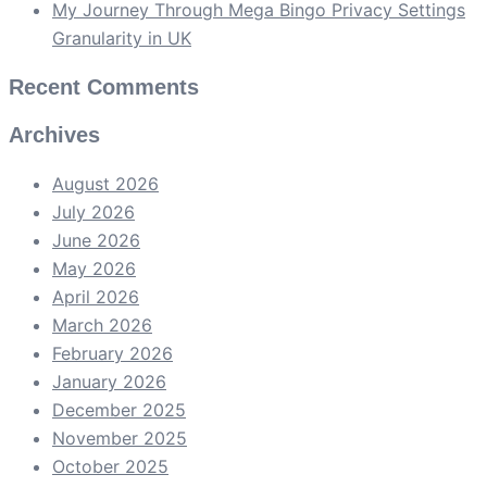
My Journey Through Mega Bingo Privacy Settings
Granularity in UK
Recent Comments
Archives
August 2026
July 2026
June 2026
May 2026
April 2026
March 2026
February 2026
January 2026
December 2025
November 2025
October 2025