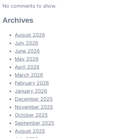
No comments to show.
Archives
August 2026
July 2026
June 2026
May 2026
April 2026
March 2026
February 2026
January 2026
December 2025
November 2025
October 2025
September 2025
August 2025