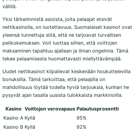
välillä.
Yksi tärkeimmistä asioista, joita pelaajat etsivät
nettikasinolla, on luotettavuus. Suomalaiset kasinot ovat
yleensä tunnettuja siitä, että ne tarjoavat turvallisen
pelikokemuksen. Voit luottaa siihen, että voittojen
maksaminen tapahtuu ajallaan ja ilman ongelmia. Tämä
tekee pelaamisesta huomattavasti miellyttävämpää.
Uudet nettikasinot kilpailevat keskenään houkuttelevilla
bonuksilla. Tämä tarkoittaa, että pelaajilla on
mahdollisuus löytää todella hyviä tarjouksia, kunhan he
pysyvät ajan tasalla uusista tulokkaista markkinoilla.
Kasino
Voittojen verovapaus
Palautusprosentti
Kasino A
Kyllä
95%
Kasino B
Kyllä
92%