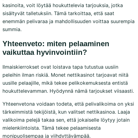
kasinoita, voit löytää houkuttelevia tarjouksia, jotka
sisältyvät talletuksiin. Tämä tarkoittaa, että saat
enemmän pelivaraa ja mahdollisuuden voittaa suurempia
summia.
Yhteenveto: miten pelaaminen
vaikuttaa hyvinvointiin?
Ilmaiskierrokset ovat loistava tapa tutustua uusiin
peleihin ilman riskiä. Monet nettikasinot tarjoavat niitä
uusille pelaajille, mikä tekee pelikokemuksesta entistä
houkuttelevamman. Hyödynnä nämä tarjoukset viisaasti.
Yhteenvetona voidaan todeta, että pelivalikoima on yksi
tärkeimmistä tekijöistä, kun valitset nettikasinoa. Laaja
valikoima pelejä takaa sen, että jokaiselle löytyy jotain
mielenkiintoista. Tämä tekee pelaamisesta
monipuolisempaa ja viihdyttävämpää.