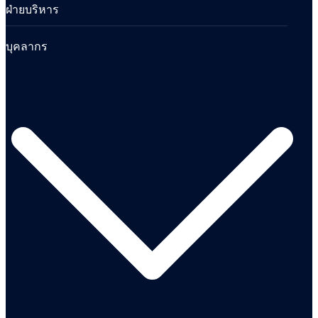
ฝ่ายบริหาร
บุคลากร