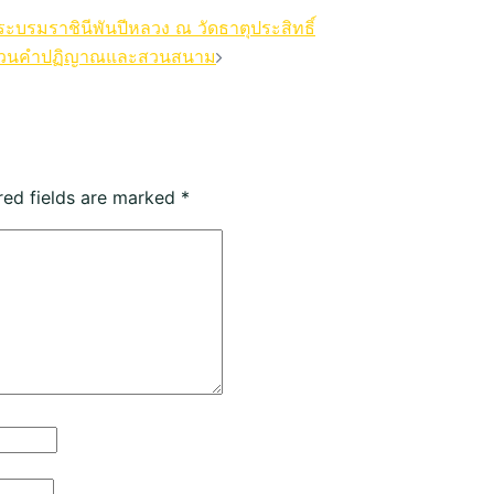
ะบรมราชินีพันปีหลวง ณ วัดธาตุประสิทธิ์
ีทบทวนคำปฏิญาณและสวนสนาม
red fields are marked
*