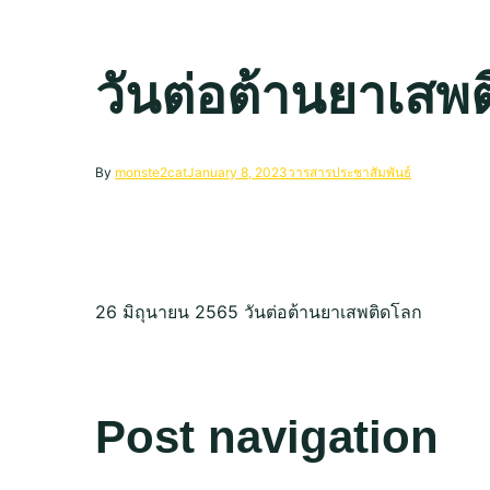
วันต่อต้านยาเสพ
By
monste2cat
January 8, 2023
วารสารประชาสัมพันธ์
26 มิถุนายน 2565 วันต่อต้านยาเสพติดโลก
Post navigation