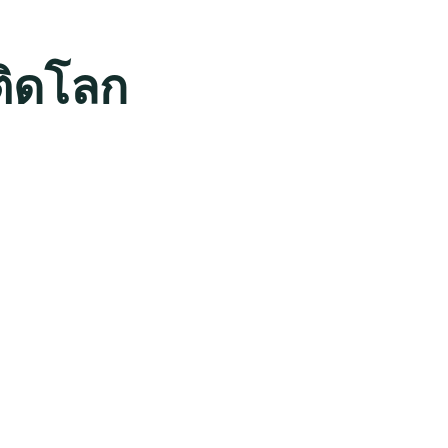
ติดโลก