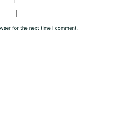
wser for the next time I comment.