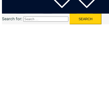
Search for: