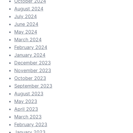
October 2024
August 2024
July 2024
June 2024
May 2024
March 2024
February 2024
January 2024
December 2023
November 2023
October 2023
September 2023
August 2023
May 2023
April 2023
March 2023
February 2023
January 2023