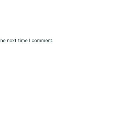
the next time I comment.