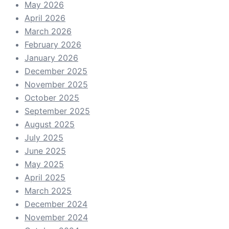
May 2026
April 2026
March 2026
February 2026
January 2026
December 2025
November 2025
October 2025
September 2025
August 2025
July 2025
June 2025
May 2025
April 2025
March 2025
December 2024
November 2024