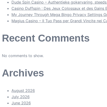
Dude Spin Casino – Authentieke gokervaring, steeds 
Casino Duffspin : Des Jeux Colossaux et des Gains
My Journey Through Mega Bingo Privacy Settings Gr
Magius Casino – Il Tuo Pass per Grandi Vincite nei Ca
Recent Comments
No comments to show.
Archives
August 2026
July 2026
June 2026